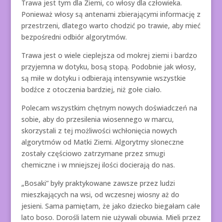
Trawa jest tym dla Ziemi, co włosy dla człowieka.
Ponieważ włosy są antenami zbierającymi informację z
przestrzeni, dlatego warto chodzić po trawie, aby mieć
bezpośredni odbiór algorytmów.
Trawa jest o wiele cieplejsza od mokrej ziemi i bardzo
przyjemna w dotyku, bosą stopą. Podobnie jak włosy,
są miłe w dotyku i odbierają intensywnie wszystkie
bodźce z otoczenia bardziej, niż gołe ciało.
Polecam wszystkim chętnym nowych doświadczeń na
sobie, aby do przesilenia wiosennego w marcu,
skorzystali z tej możliwości wchłonięcia nowych
algorytmów od Matki Ziemi. Algorytmy słoneczne
zostały częściowo zatrzymane przez smugi
chemiczne i w mniejszej ilości docierają do nas.
„Bosaki” były praktykowane zawsze przez ludzi
mieszkających na wsi, od wczesnej wiosny aż do
jesieni. Sama pamiętam, że jako dziecko biegałam całe
lato boso. Dorośli latem nie używali obuwia. Mieli przez