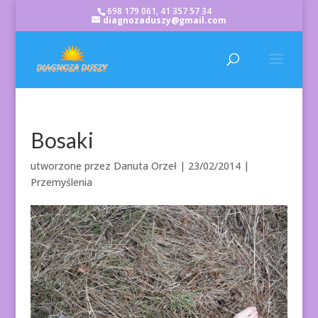
698 179 061, 41 357 57 34
diagnozaduszy@gmail.com
Bosaki
utworzone przez
Danuta Orzeł
|
23/02/2014
|
Przemyślenia