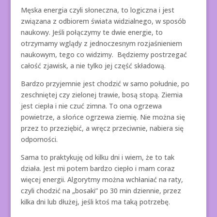
Męska energia czyli słoneczna, to logiczna i jest
związana z odbiorem świata widzialnego, w sposób
naukowy. Jeśli połączymy te dwie energie, to
otrzymamy wglądy z jednoczesnym rozjaśnieniem
naukowym, tego co widzimy. Będziemy postrzegać
całość zjawisk, a nie tylko jej część składową.
Bardzo przyjemnie jest chodzić w samo południe, po
zeschniętej czy zielonej trawie, bosą stopą. Ziemia
jest ciepła i nie czuć zimna. To ona ogrzewa
powietrze, a słońce ogrzewa ziemię. Nie można się
przez to przeziębić, a wręcz przeciwnie, nabiera się
odporności.
Sama to praktykuję od kilku dni i wiem, że to tak
działa. Jest mi potem bardzo ciepło i mam coraz
więcej energii. Algorytmy można wchłaniać na raty,
czyli chodzić na „bosaki” po 30 min dziennie, przez
kilka dni lub dłużej, jeśli ktoś ma taką potrzebę.