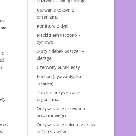
Cukrzyca – jak ją usunąć?
Usuwanie toksyn z
organizmu
nie,
Konfitura z dyni
cnie
Placki ziemniaczono –
dyniowe
Złoty chlebek pszczeli –
bie
pierzga
ść
ię
Czerwony burak leczy
Kitchari (ayurwedyjska
ryżanka)
Totalne oczyszczanie
edy
organizmu.
Oczyszczanie przewodu
pokarmowego
łowa,
Oczyszczanie sokiem z rzepy
w.
kości i stawów