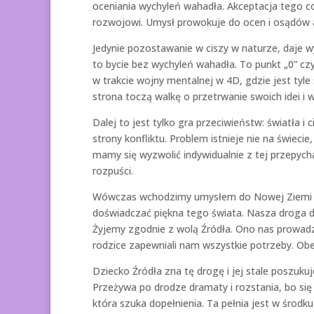
oceniania wychyleń wahadła. Akceptacja tego c
rozwojowi. Umysł prowokuje do ocen i osądów ab
Jedynie pozostawanie w ciszy w naturze, daje wyt
to bycie bez wychyleń wahadła. To punkt „0” czy
w trakcie wojny mentalnej w 4D, gdzie jest tyle
strona toczą walkę o przetrwanie swoich idei i 
Dalej to jest tylko gra przeciwieństw: światła i 
strony konfliktu. Problem istnieje nie na świec
mamy się wyzwolić indywidualnie z tej przepychan
rozpuści.
Wówczas wchodzimy umysłem do Nowej Ziemi 5D
doświadczać piękna tego świata. Nasza droga 
Żyjemy zgodnie z wolą Źródła. Ono nas prowadz
rodzice zapewniali nam wszystkie potrzeby. Obec
Dziecko Źródła zna tę drogę i jej stale poszukuj
Przeżywa po drodze dramaty i rozstania, bo się c
która szuka dopełnienia. Ta pełnia jest w środ