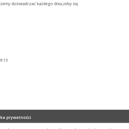
ożemy doświadczać każdego dnia,żeby się
19:13
yka prywatności