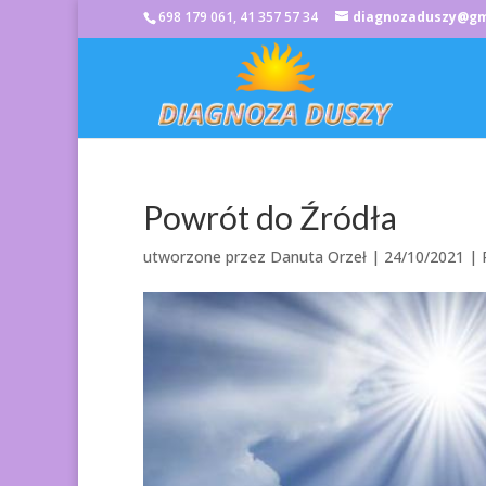
698 179 061, 41 357 57 34
diagnozaduszy@gm
Powrót do Źródła
utworzone przez
Danuta Orzeł
|
24/10/2021
|