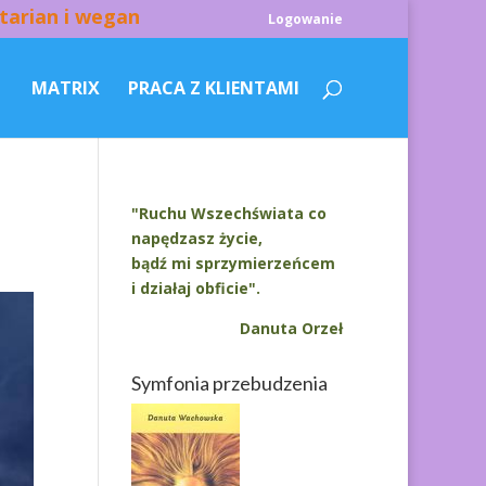
tarian i wegan
Logowanie
MATRIX
PRACA Z KLIENTAMI
"Ruchu Wszechświata co
napędzasz życie,
bądź mi sprzymierzeńcem
i działaj obficie".
Danuta Orzeł
Symfonia przebudzenia