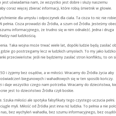
o jest uświadamia nam, że wszystko jest dobre i służy naszemu
y coraz więcej zbierać informacji, które robią śmietnik w głowie.
chnienie dla umysłu i odpoczynek dla ciała. Ta cisza to nic nie robie
li pełnia. Cisza prowadzi do Źródła, a szum od Źródła. Jesteśmy obe
 szumu informacyjnego, że trudno się w nim odnaleźć. Jedna i druga
władzy nad ludzkością.
cienia. Taka wojna może trwać wiele lat, dopóki ludzie będą zasilać o
ie, gdzie go postrzegamy lecz w ludzkich umysłach. To my jako ludzko
ki przeciwieństw. Jeśli nie będziemy zasilać stron konfliktu, to on s
 i żyjemy bez osądów, a w miłości. Wracamy do Źródła życia aby
doświadczeń biegunowych i wahadłowych się w ten sposób kończy.
i i daje wszystko czego nam potrzeba. Wracamy do dzieciństwa, ki
nie jest to dzieciństwo Źródła czyli boskie.
e. Szuka miłości ale spotyka falsyfikaty tego czystego uczucia pełni.
iągle myli. Miłość od Źródła jest inna niż ludzka. To pełnia a nie po
ku nas, bez wychyleń wahadła, bez szumu informacyjnego, bez osądó