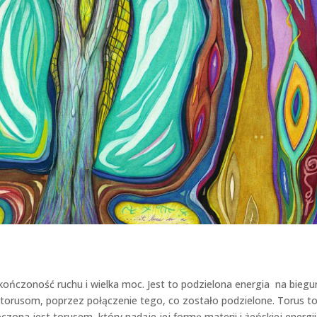
skończoność ruchu i wielka moc. Jest to podzielona energia na biegu
i torusom, poprzez połączenie tego, co zostało podzielone. Torus to
czona jest torusem, który nadaje jej formę materii i żeńskiej energii