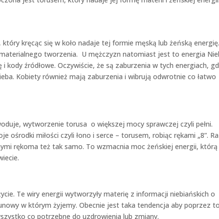
który kręcąc się w koło nadaje tej formie męską lub żeńską energię
na materialnego tworzenia. U mężczyzn natomiast jest to energia Nie
i kody źródłowe. Oczywiście, że są zaburzenia w tych energiach, gd
ieba. Kobiety również mają zaburzenia i wibrują odwrotnie co łatwo
oduje, wytworzenie torusa o większej mocy sprawczej czyli pełni.
ośrodki miłości czyli łono i serce – torusem, robiąc rękami „8”. R
onymi rękoma też tak samo. To wzmacnia moc żeńskiej energii, którą
iecie.
cie. Te wiry energii wytworzyły materię z informacji niebiańskich o
gunowy w którym żyjemy. Obecnie jest taka tendencja aby poprzez t
 wszystko co potrzebne do uzdrowienia lub zmiany.