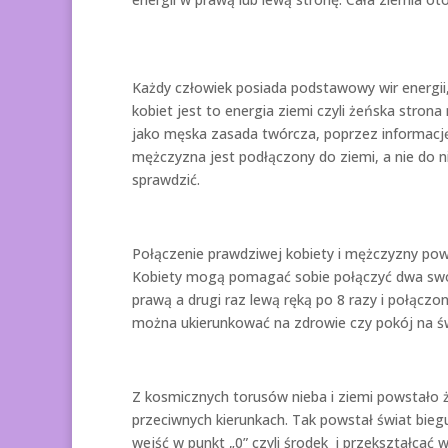
Każdy człowiek posiada podstawowy wir energii, 
kobiet jest to energia ziemi czyli żeńska stro
jako męska zasada twórcza, poprzez informację 
mężczyzna jest podłączony do ziemi, a nie do n
sprawdzić.
Połączenie prawdziwej kobiety i mężczyzny pow
Kobiety mogą pomagać sobie połączyć dwa swoje 
prawą a drugi raz lewą ręką po 8 razy i połącz
można ukierunkować na zdrowie czy pokój na św
Z kosmicznych torusów nieba i ziemi powstało ży
przeciwnych kierunkach. Tak powstał świat bie
wejść w punkt „0” czyli środek i przekształcać