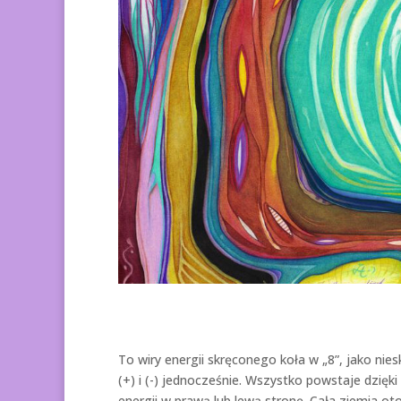
To wiry energii skręconego koła w „8”, jako nie
(+) i (-) jednocześnie. Wszystko powstaje dzięk
energii w prawą lub lewą stronę. Cała ziemia oto