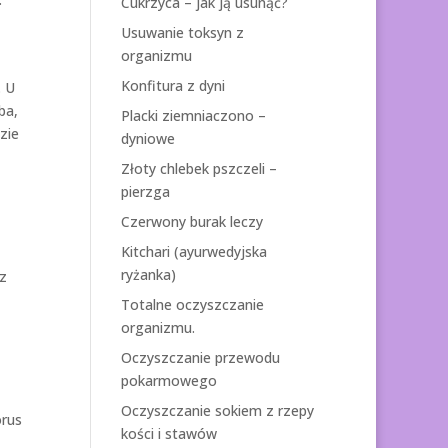
Cukrzyca – jak ją usunąć?
Usuwanie toksyn z
organizmu
Konfitura z dyni
. U
ba,
Placki ziemniaczono –
zie
dyniowe
Złoty chlebek pszczeli –
pierzga
Czerwony burak leczy
Kitchari (ayurwedyjska
ryżanka)
az
Totalne oczyszczanie
organizmu.
Oczyszczanie przewodu
pokarmowego
Oczyszczanie sokiem z rzepy
orus
kości i stawów