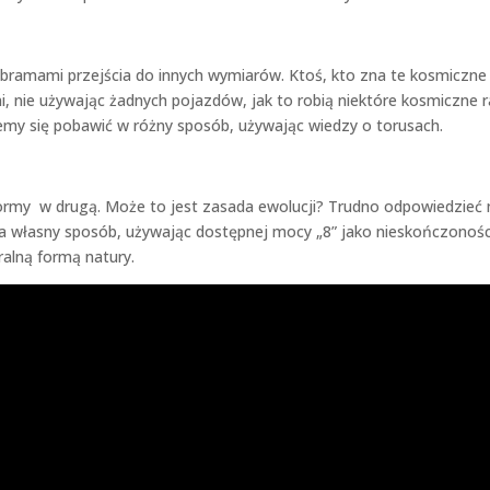
 bramami przejścia do innych wymiarów. Ktoś, kto zna te kosmiczne
, nie używając żadnych pojazdów, jak to robią niektóre kosmiczne r
żemy się pobawić w różny sposób, używając wiedzy o torusach.
 formy w drugą. Może to jest zasada ewolucji? Trudno odpowiedzieć 
 własny sposób, używając dostępnej mocy „8” jako nieskończonośc
alną formą natury.