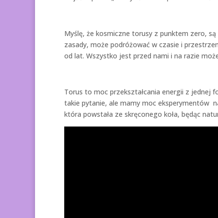
Myślę, że kosmiczne torusy z punktem zero, są
zasady, może podróżować w czasie i przestrzeni
od lat. Wszystko jest przed nami i na razie mo
Torus to moc przekształcania energii z jednej
takie pytanie, ale mamy moc eksperymentów na
która powstała ze skręconego koła, będąc natur