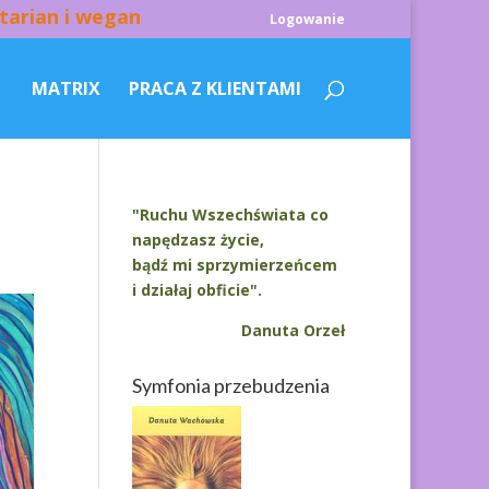
tarian i wegan
Logowanie
MATRIX
PRACA Z KLIENTAMI
"Ruchu Wszechświata co
napędzasz życie,
bądź mi sprzymierzeńcem
i działaj obficie".
Danuta Orzeł
Symfonia przebudzenia