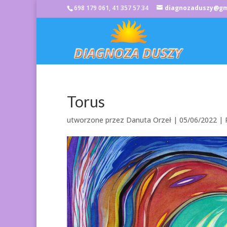
698 179 061, 41 357 57 34
diagnozaduszy@gm
Torus
utworzone przez
Danuta Orzeł
|
05/06/2022
|