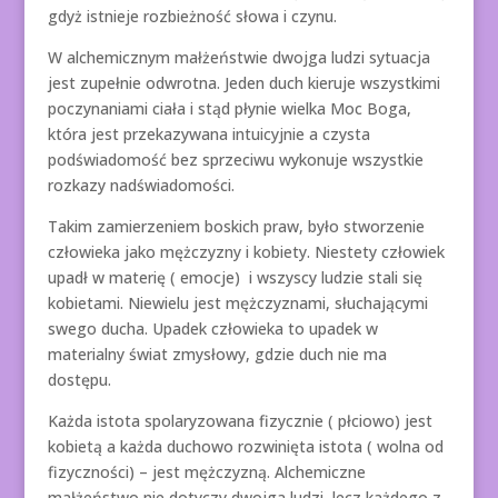
gdyż istnieje rozbieżność słowa i czynu.
W alchemicznym małżeństwie dwojga ludzi sytuacja
jest zupełnie odwrotna. Jeden duch kieruje wszystkimi
poczynaniami ciała i stąd płynie wielka Moc Boga,
która jest przekazywana intuicyjnie a czysta
podświadomość bez sprzeciwu wykonuje wszystkie
rozkazy nadświadomości.
Takim zamierzeniem boskich praw, było stworzenie
człowieka jako mężczyzny i kobiety. Niestety człowiek
upadł w materię ( emocje) i wszyscy ludzie stali się
kobietami. Niewielu jest mężczyznami, słuchającymi
swego ducha. Upadek człowieka to upadek w
materialny świat zmysłowy, gdzie duch nie ma
dostępu.
Każda istota spolaryzowana fizycznie ( płciowo) jest
kobietą a każda duchowo rozwinięta istota ( wolna od
fizyczności) – jest mężczyzną. Alchemiczne
małżeństwo nie dotyczy dwojga ludzi, lecz każdego z