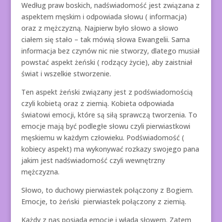
Według praw boskich, nadświadomość jest związana z
aspektem męskim i odpowiada słowu ( informacja)
oraz z mężczyzną. Najpierw było słowo a słowo
ciałem się stało – tak mówią słowa Ewangelii. Sama
informacja bez czynów nic nie stworzy, dlatego musiał
powstać aspekt żeński ( rodzący życie), aby zaistniał
świat i wszelkie stworzenie.
Ten aspekt żeński związany jest z podświadomością
czyli kobietą oraz z ziemią. Kobieta odpowiada
światowi emocji, które są siłą sprawczą tworzenia. To
emocje mają być podległe słowu czyli pierwiastkowi
męskiemu w każdym człowieku. Podświadomość (
kobiecy aspekt) ma wykonywać rozkazy swojego pana
jakim jest nadświadomość czyli wewnętrzny
mężczyzna.
Słowo, to duchowy pierwiastek połączony z Bogiem.
Emocje, to żeński pierwiastek połączony z ziemią.
Każdy z nas posiada emocje i włada słowem. Zatem