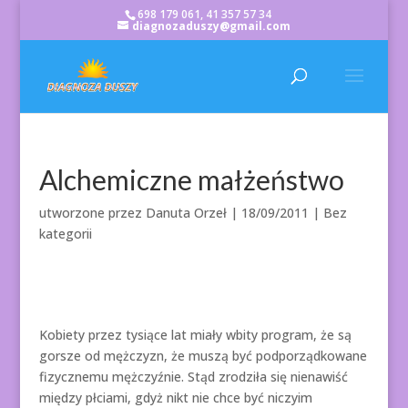
698 179 061, 41 357 57 34
diagnozaduszy@gmail.com
Alchemiczne małżeństwo
utworzone przez
Danuta Orzeł
|
18/09/2011
| Bez
kategorii
Kobiety przez tysiące lat miały wbity program, że są
gorsze od mężczyzn, że muszą być podporządkowane
fizycznemu mężczyźnie. Stąd zrodziła się nienawiść
między płciami, gdyż nikt nie chce być niczyim