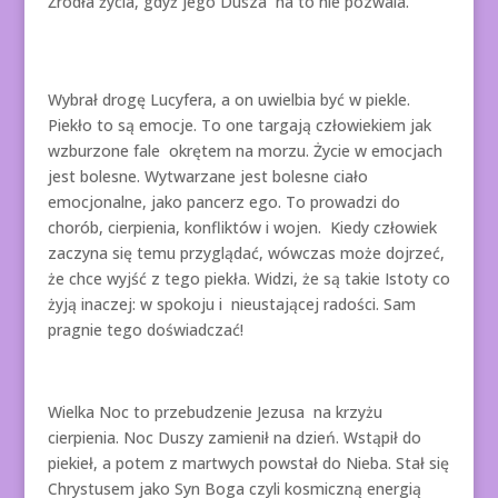
Źródła życia, gdyż jego Dusza na to nie pozwala.
Wybrał drogę Lucyfera, a on uwielbia być w piekle.
Piekło to są emocje. To one targają człowiekiem jak
wzburzone fale okrętem na morzu. Życie w emocjach
jest bolesne. Wytwarzane jest bolesne ciało
emocjonalne, jako pancerz ego. To prowadzi do
chorób, cierpienia, konfliktów i wojen. Kiedy człowiek
zaczyna się temu przyglądać, wówczas może dojrzeć,
że chce wyjść z tego piekła. Widzi, że są takie Istoty co
żyją inaczej: w spokoju i nieustającej radości. Sam
pragnie tego doświadczać!
Wielka Noc to przebudzenie Jezusa na krzyżu
cierpienia. Noc Duszy zamienił na dzień. Wstąpił do
piekieł, a potem z martwych powstał do Nieba. Stał się
Chrystusem jako Syn Boga czyli kosmiczną energią