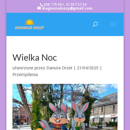
698 179 061, 41 357 57 34
diagnozaduszy@gmail.com
Wielka Noc
utworzone przez
Danuta Orzeł
|
21/04/2025
|
Przemyślenia