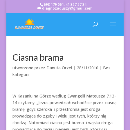
698 179 061, 41 357 57 34
diagnozaduszy@gmail.com
Ciasna brama
utworzone przez
Danuta Orzeł
|
28/11/2010
| Bez
kategorii
W Kazaniu na Górze według Ewangelii Mateusza 7.13-
14 czytamy: „Jezus powiedział: wchodźcie przez ciasną
bramę; gdyż szeroka i przestronna jest droga
prowadząca do zguby i wielu jest tych, którzy nią
chodzą. Natomiast ciasna jest brama i wąska droga
prowadząca do życia i niewielu jest tych, którzy ją