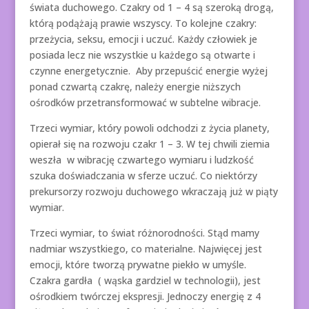
świata duchowego. Czakry od 1 – 4 są szeroką drogą,
którą podążają prawie wszyscy. To kolejne czakry:
przeżycia, seksu, emocji i uczuć. Każdy człowiek je
posiada lecz nie wszystkie u każdego są otwarte i
czynne energetycznie. Aby przepuścić energie wyżej
ponad czwartą czakrę, należy energie niższych
ośrodków przetransformować w subtelne wibracje.
Trzeci wymiar, który powoli odchodzi z życia planety,
opierał się na rozwoju czakr 1 – 3. W tej chwili ziemia
weszła w wibrację czwartego wymiaru i ludzkość
szuka doświadczania w sferze uczuć. Co niektórzy
prekursorzy rozwoju duchowego wkraczają już w piąty
wymiar.
Trzeci wymiar, to świat różnorodności. Stąd mamy
nadmiar wszystkiego, co materialne. Najwięcej jest
emocji, które tworzą prywatne piekło w umyśle.
Czakra gardła ( wąska gardziel w technologii), jest
ośrodkiem twórczej ekspresji. Jednoczy energię z 4