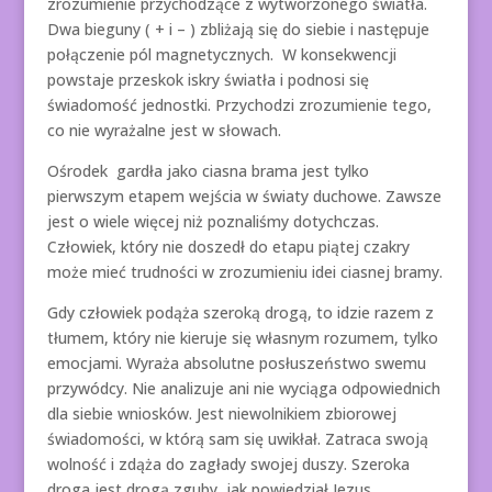
zrozumienie przychodzące z wytworzonego światła.
Dwa bieguny ( + i – ) zbliżają się do siebie i następuje
połączenie pól magnetycznych. W konsekwencji
powstaje przeskok iskry światła i podnosi się
świadomość jednostki. Przychodzi zrozumienie tego,
co nie wyrażalne jest w słowach.
Ośrodek gardła jako ciasna brama jest tylko
pierwszym etapem wejścia w światy duchowe. Zawsze
jest o wiele więcej niż poznaliśmy dotychczas.
Człowiek, który nie doszedł do etapu piątej czakry
może mieć trudności w zrozumieniu idei ciasnej bramy.
Gdy człowiek podąża szeroką drogą, to idzie razem z
tłumem, który nie kieruje się własnym rozumem, tylko
emocjami. Wyraża absolutne posłuszeństwo swemu
przywódcy. Nie analizuje ani nie wyciąga odpowiednich
dla siebie wniosków. Jest niewolnikiem zbiorowej
świadomości, w którą sam się uwikłał. Zatraca swoją
wolność i zdąża do zagłady swojej duszy. Szeroka
droga jest drogą zguby, jak powiedział Jezus.