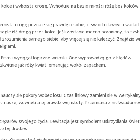
 kolce i wyboistą drogę. Wyhoduje na bazie miłości różę bez kolców,
iernistą drogę poznaje się prawdę o sobie, o swoich dawnych wadach
ciągle iść drogą przez kolce. Jeśli zostanie mocno poraniony, to szyb
ł zrozumienia samego siebie, aby więcej się nie kaleczyć. Znajdzie w
ligiami.
Pism i wyciągał logiczne wnioski. One wyprowadzą go z błędów
 Rozkwitnie jak róży kwiat, emanując wokół zapachem.
auczy się pokory wobec losu. Czas liniowy zamieni się w wertykalny
e naszej wewnętrznej prawdziwej istoty. Przemiana z nieświadomoś
ę ciężarów swojego życia. Lewitacja jest symbolem uskrzydlania święt
istej drodze.
iedzę. Osiągnięta świadomość wzywa człowieka oczyszczonego do