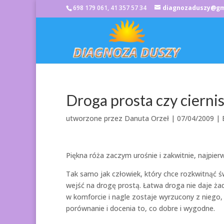
698 179 061, 41 357 57 34
diagnozaduszy@gm
Droga prosta czy ciernis
utworzone przez
Danuta Orzeł
|
07/04/2009
| 
Piękna róża zaczym urośnie i zakwitnie, najpierw
Tak samo jak człowiek, który chce rozkwitnąć ś
wejść na drogę prostą. Łatwa droga nie daje ża
w komforcie i nagle zostaje wyrzucony z nieg
porównanie i docenia to, co dobre i wygodne.