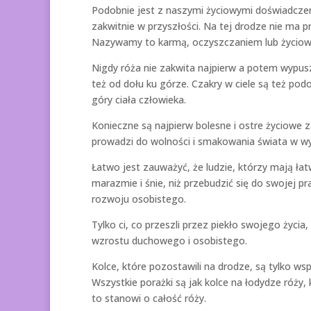
Podobnie jest z naszymi życiowymi doświadczeni
zakwitnie w przyszłości. Na tej drodze nie ma p
Nazywamy to karmą, oczyszczaniem lub życio
Nigdy róża nie zakwita najpierw a potem wypusz
też od dołu ku górze. Czakry w ciele są też pod
góry ciała człowieka.
Konieczne są najpierw bolesne i ostre życiowe 
prowadzi do wolności i smakowania świata w w
Łatwo jest zauważyć, że ludzie, którzy mają łat
marazmie i śnie, niż przebudzić się do swojej 
rozwoju osobistego.
Tylko ci, co przeszli przez piekło swojego życ
wzrostu duchowego i osobistego.
Kolce, które pozostawili na drodze, są tylko ws
Wszystkie porażki są jak kolce na łodydze róży
to stanowi o całość róży.