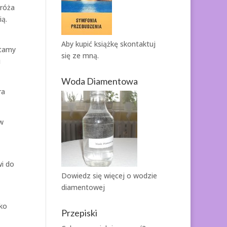
 róża
ią.
Aby kupić książkę
skontaktuj
stamy
się ze mną.
u
Woda Diamentowa
ra
 w
wi do
Dowiedz się więcej o
wodzie
diamentowej
tko
Przepiski