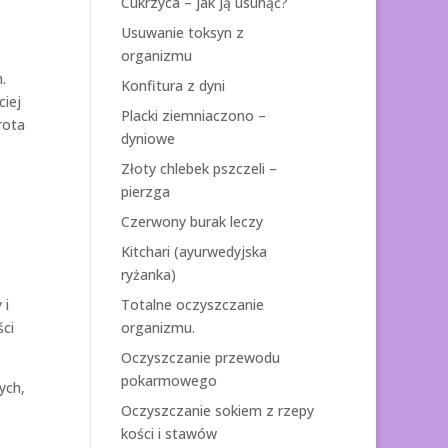
Cukrzyca – jak ją usunąć?
Usuwanie toksyn z
organizmu
.
Konfitura z dyni
ciej
Placki ziemniaczono –
rota
dyniowe
Złoty chlebek pszczeli –
pierzga
Czerwony burak leczy
Kitchari (ayurwedyjska
ryżanka)
 i
Totalne oczyszczanie
ci
organizmu.
Oczyszczanie przewodu
pokarmowego
ych,
Oczyszczanie sokiem z rzepy
kości i stawów