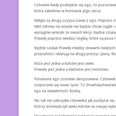
Człowiek kiedy pozbędzie się ego, to pozostawi
która zakwitnie w komnacie jego serca.
Religie są drogą oczyszczania z ego. Poprzez c
Nikt zdrowy na umyśle nie będzie chciał ciągle i 
wyciągnie wnioski ze swoich lekcji. Będzie szuka
Prawdy poprzez wiedzę i logikę, które są poza re
Będzie szukał Prawdy między słowami świętych 
przeszłości i skierują na drogę prostą i jasną.
Róża jest jedna a kolców jest wiele.
Prawda jest jedna a kłamstw jest mnóstwo.
Poranione ego zostanie ukrzyżowane. Człowiek n
rozpocznie się nowe życie. To Zmartwychwstani
ego na świadomość Boską.
Nic tak nie uskrzydla człowieka jak pozbycie si
którzy doświadczyli wielu kolców na swojej wybo
Osiągnięcie świadomości następuje poprzez w