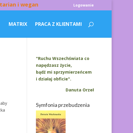
tarian i wegan
Logowanie
MATRIX
PRACA Z KLIENTAMI
"Ruchu Wszechświata co
napędzasz życie,
bądź mi sprzymierzeńcem
i działaj obficie".
Danuta Orzeł
 aby
Symfonia przebudzenia
zka