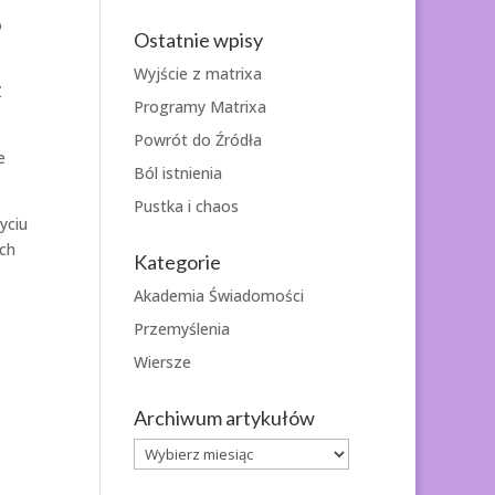
o
Ostatnie wpisy
Wyjście z matrixa
Z
Programy Matrixa
Powrót do Źródła
e
Ból istnienia
Pustka i chaos
yciu
ych
Kategorie
Akademia Świadomości
Przemyślenia
Wiersze
Archiwum artykułów
Archiwum
artykułów