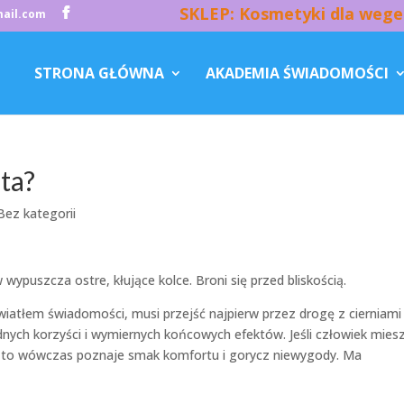
SKLEP: Kosmetyki dla wege
ail.com
STRONA GŁÓWNA
AKADEMIA ŚWIADOMOŚCI
ta?
Bez kategorii
 wypuszcza ostre, kłujące kolce. Broni się przed bliskością.
wiatłem świadomości, musi przejść najpierw przez drogę z cierniami
dnych korzyści i wymiernych końcowych efektów. Jeśli człowiek mies
o, to wówczas poznaje smak komfortu i gorycz niewygody. Ma