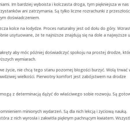
ami. Im bardziej wyboista i kolczasta droga, tym piękniejsza w nas
rzystanków ani zatrzymania. Są tylko liczne rozrachunki z przeszłośc
wym doświadczeniem.
cza kolce na łodydze. Proces naturalny jest od dołu do góry. Wzra
obnie usytuowane, że te najniższe znajdują się na dole a najwyższe 
zakręty aby móc później doświadczyć spokoju na prostej drodze, któ
yższych wymiarach.
we życie, nie chcą tego stanu pozornej błogości burzyć. Wolą trwać
prawdziwej wielkości. Pierwotny komfort jest zabójstwem na drodze
ia, mogą z determinacją dążyć do właściwego sobie rozwoju. Są goto
pomnieniem minionych wydarzeń. Są dla nich lekcją i życiową nauką.
, która z nich wyrosła i zakwitła pięknym pachnącym kwiatem. Wszys