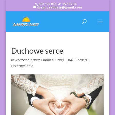
698 179 061, 41 357 57 34
diagnozaduszy@gmail.com
Duchowe serce
utworzone przez
Danuta Orzeł
|
04/08/2019
|
Przemyślenia