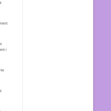
k
oment
mi
eni i
nie
 z