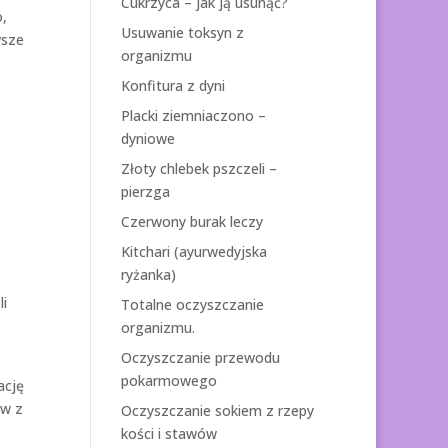
Cukrzyca – jak ją usunąć?
o,
Usuwanie toksyn z
wsze
organizmu
Konfitura z dyni
Placki ziemniaczono –
dyniowe
Złoty chlebek pszczeli –
pierzga
Czerwony burak leczy
Kitchari (ayurwedyjska
ryżanka)
li
Totalne oczyszczanie
organizmu.
Oczyszczanie przewodu
pokarmowego
ację
yw z
Oczyszczanie sokiem z rzepy
kości i stawów