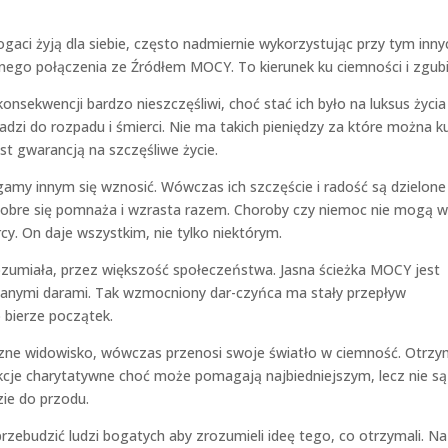
aci żyją dla siebie, często nadmiernie wykorzystując przy tym inny
nego połączenia ze Źródłem MOCY. To kierunek ku ciemności i zgubi
konsekwencji bardzo nieszczęśliwi, choć stać ich było na luksus życia
zi do rozpadu i śmierci. Nie ma takich pieniędzy za które można k
est gwarancją na szczęśliwe życie.
gamy innym się wznosić. Wówczas ich szczęście i radość są dzielone
obre się pomnaża i wzrasta razem. Choroby czy niemoc nie mogą w
y. On daje wszystkim, nie tylko niektórym.
rozumiała, przez większość społeczeństwa. Jasna ścieżka MOCY jest
zymanymi darami. Tak wzmocniony dar-czyńca ma stały przepływ
o bierze początek.
liczne widowisko, wówczas przenosi swoje światło w ciemność. Otrzy
Akcje charytatywne choć może pomagają najbiedniejszym, lecz nie s
zie do przodu.
rzebudzić ludzi bogatych aby zrozumieli ideę tego, co otrzymali. Na