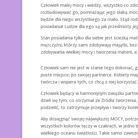
Człowiek małej mocy i wiedzy, wszystko co zdob
rozbudowywać go, pomnażając jego słabą moc. 
będzie dla niego wszystkiego za mało. Stąd rodz
posiadania! Ludzie dla ego są jak przedmioty jeg
Stan posiadania tylko dla siebie jest ścieżką 
mężczyźni, którzy sami zdobywają majątki, bez 
zdobywania wielkiej mocy i tworzenia materii, a
Człowiek sam nie jest w stanie tego dokonać, gd
puste miejsce, po swojej partnerce. Kobiety maj
twórcza i wspiera tych, co chcą z niej korzystać.
Człowiek będący w harmonijnym związku partner
dzieli się tym, co otrzymał ze Źródła tworzenia
podzielić, to zatrzymuje przepływ i tworzy korek
Aby dosięgnąć swojej największej MOCY, potrz
wszystkich kolorów tęczy w czakrach, w jedno b
wielkiego oceanu światłości. Takie samo zawsze