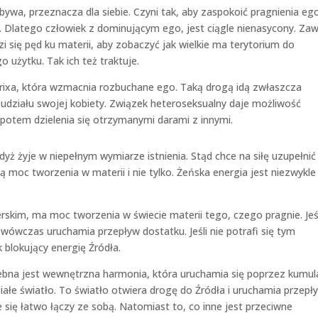
ywa, przeznacza dla siebie. Czyni tak, aby zaspokoić pragnienia eg
Dlatego człowiek z dominującym ego, jest ciągle nienasycony. Za
i się pęd ku materii, aby zobaczyć jak wielkie ma terytorium do
o użytku. Tak ich też traktuje.
matrixa, która wzmacnia rozbuchane ego. Taką drogą idą zwłaszcza
udziału swojej kobiety. Związek heteroseksualny daje możliwość
 potem dzielenia się otrzymanymi darami z innymi.
yż żyje w niepełnym wymiarze istnienia. Stąd chce na siłę uzupełnić
ą moc tworzenia w materii i nie tylko. Żeńska energia jest niezwykle
skim, ma moc tworzenia w świecie materii tego, czego pragnie. Jeś
, wówczas uruchamia przepływ dostatku. Jeśli nie potrafi się tym
 blokujący energię Źródła.
ebna jest wewnętrzna harmonia, która uruchamia się poprzez kumul
iałe światło. To światło otwiera drogę do Źródła i uruchamia przepł
 się łatwo łączy ze sobą. Natomiast to, co inne jest przeciwne