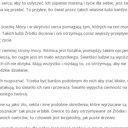
erca, aby to usłyszeć. Ich uśpienie materią i życie dla siebie, jest ta
a się przebić. To przykre, bo świat przez takich właśnie ludzi bardzo
ną ścieżkę Mocy i w skrytości serca pomagają tym, których na ten m
 Takich ludzi Źródło docenia i oni otrzymują coraz większy przepływ
 życia.
z ciemnej strony mocy. Różnica jest totalna, pomiędzy takimi opcja
pieszą, bo ciągle jest im mało wszystkiego. Świetliści ludzie są wycisz
ich nie dotyka. Mają wszystko i rozdają to, co otrzymują, aby nie
dzkie działanie.
 ich rozpoznać. Trzeba być bardzo podobnym do nich aby stać blisko, 
atakują, bo światło ich rani i przeraża. Światło wypycha ciemność na
asnego twórcę.
ne są jako zło, sekta i inne podobne określenia, które wyrzucane są
poznacie” tak pisze w biblii. Owoce to dary otrzymywane ze Źródła i
 swoich owoców, to człowiek jest bezpłodny, jak puste drzewo.