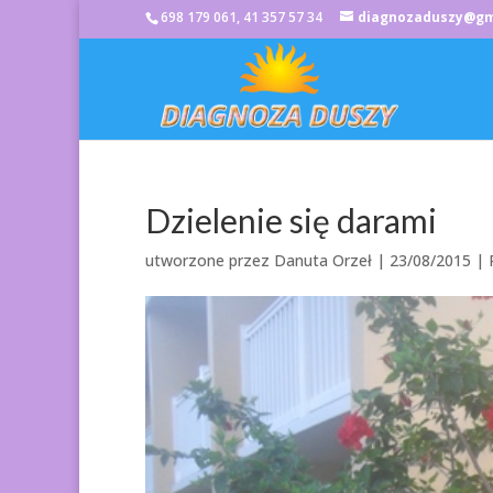
698 179 061, 41 357 57 34
diagnozaduszy@gm
Dzielenie się darami
utworzone przez
Danuta Orzeł
|
23/08/2015
|