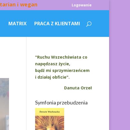
tarian i wegan
Logowanie
MATRIX
PRACA Z KLIENTAMI
"Ruchu Wszechświata co
napędzasz życie,
bądź mi sprzymierzeńcem
i działaj obficie".
Danuta Orzeł
Symfonia przebudzenia