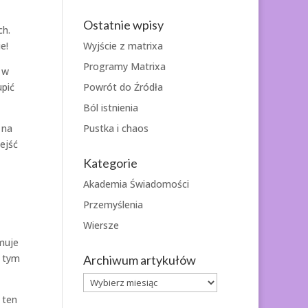
Ostatnie wpisy
ch.
Wyjście z matrixa
e!
Programy Matrixa
 w
Powrót do Źródła
upić
Ból istnienia
Pustka i chaos
 na
ejść
Kategorie
Akademia Świadomości
Przemyślenia
Wiersze
muje
ą tym
Archiwum artykułów
Archiwum
artykułów
 ten