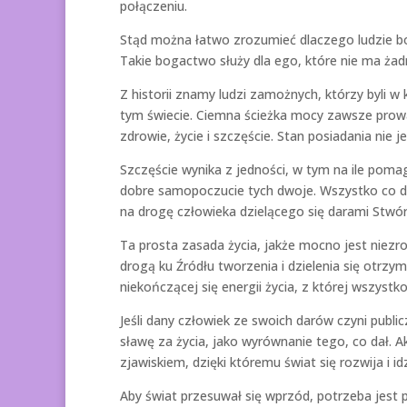
połączeniu.
Stąd można łatwo zrozumieć dlaczego ludzie bog
Takie bogactwo służy dla ego, które nie ma żad
Z historii znamy ludzi zamożnych, którzy byli w 
tym świecie. Ciemna ścieżka mocy zawsze prowad
zdrowie, życie i szczęście. Stan posiadania nie j
Szczęście wynika z jedności, w tym na ile poma
dobre samopoczucie tych dwoje. Wszystko co d
na drogę człowieka dzielącego się darami Stwórc
Ta prosta zasada życia, jakże mocno jest niez
drogą ku Źródłu tworzenia i dzielenia się otr
niekończącej się energii życia, z której wszystk
Jeśli dany człowiek ze swoich darów czyni pub
sławę za życia, jako wyrównanie tego, co dał. 
zjawiskiem, dzięki któremu świat się rozwija i id
Aby świat przesuwał się wprzód, potrzeba jest p