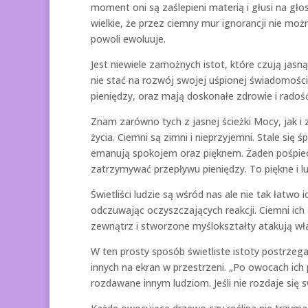
moment oni są zaślepieni materią i głusi na głos s
wielkie, że przez ciemny mur ignorancji nie możn
powoli ewoluuje.
Jest niewiele zamożnych istot, które czują jas
nie stać na rozwój swojej uśpionej świadomości.
pieniędzy, oraz mają doskonałe zdrowie i radość
Znam zarówno tych z jasnej ścieżki Mocy, jak i 
życia. Ciemni są zimni i nieprzyjemni. Stale się ś
emanują spokojem oraz pięknem. Żaden pośpiech 
zatrzymywać przepływu pieniędzy. To piękne i lu
Świetliści ludzie są wśród nas ale nie tak łatwo
odczuwając oczyszczających reakcji. Ciemni ich 
zewnątrz i stworzone myślokształty atakują wł
W ten prosty sposób świetliste istoty postrzega
innych na ekran w przestrzeni. „Po owocach ich 
rozdawane innym ludziom. Jeśli nie rozdaje się