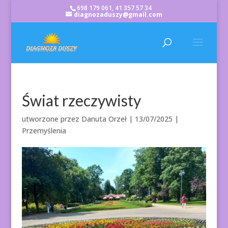
698 179 061, 41 357 57 34
diagnozaduszy@gmail.com
Świat rzeczywisty
utworzone przez
Danuta Orzeł
|
13/07/2025
|
Przemyślenia