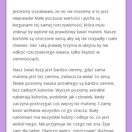
Jesteśmy oszukiwani, że nic nie możemy a to jest
nieprawda! Małe poczucie wartości i pycha są
biegunami tej samej rzeczywistości, która musi
zniknąć by wyłonił się prawdziwy świat materii. Nasze
komórki są otoczone siecią aby się nie rozpadły i ciało
również. Sieć całą prawdę trzyma w ukryciu by nie
odkryć rzeczywistego świata, tylko błądzić w
ciemnościach.
Nasz świat iluzji jest bardzo ciemny, gdyż sama
materia jest też ciemna, zwłaszcza widać to zimą.
Niskie poziomy świata astralnego są bardzo ciemne,
bez żadnych kolorów. Wyższe poziomy astralne
nabierają kolorów, podobnie jak człowiek, kiedy
zaczyna postrzegać coś więcej niż materię. Czarny
kolor wchłania wszystko co go otacza. Biały
natomiast ma wszystkie kolory i odbija to, co jest
wokół niego. Nie przyjmuje nic czego nie zna. Żyje
sam dla siebie. Dlatego wielcy „mistrzowie” duchowi