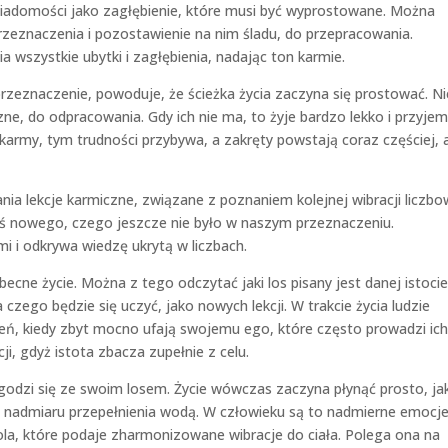
iadomości jako zagłębienie, które musi być wyprostowane. Można
rzeznaczenia i pozostawienie na nim śladu, do przepracowania.
 wszystkie ubytki i zagłębienia, nadając ton karmie.
 przeznaczenie, powoduje, że ścieżka życia zaczyna się prostować. N
ne, do odpracowania. Gdy ich nie ma, to żyje bardzo lekko i przyjem
karmy, tym trudności przybywa, a zakręty powstają coraz częściej, 
a lekcje karmiczne, związane z poznaniem kolejnej wibracji liczbo
oś nowego, czego jeszcze nie było w naszym przeznaczeniu.
 i odkrywa wiedzę ukrytą w liczbach.
cne życie. Można z tego odczytać jaki los pisany jest danej istocie
zego będzie się uczyć, jako nowych lekcji. W trakcie życia ludzie
eń, kiedy zbyt mocno ufają swojemu ego, które często prowadzi ich
i, gdyż istota zbacza zupełnie z celu.
godzi się ze swoim losem. Życie wówczas zaczyna płynąć prosto, ja
nadmiaru przepełnienia wodą. W człowieku są to nadmierne emocje
pola, które podaje zharmonizowane wibracje do ciała. Polega ona na