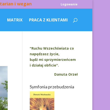
tarian i wegan
Logowanie
MATRIX
PRACA Z KLIENTAMI
"Ruchu Wszechświata co
napędzasz życie,
bądź mi sprzymierzeńcem
i działaj obficie".
Danuta Orzeł
Symfonia przebudzenia