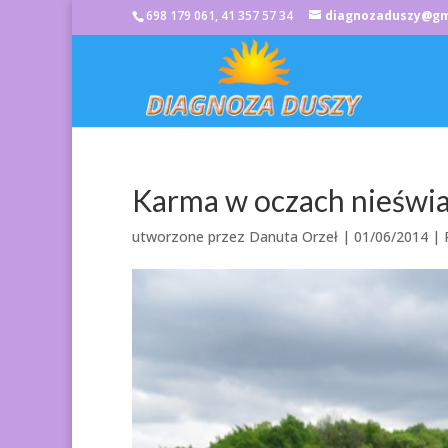
698 179 061, 41 357 57 34
diagnozaduszy@gm
Karma w oczach nieśw
utworzone przez
Danuta Orzeł
|
01/06/2014
|