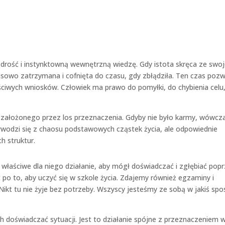
drość i instynktowną wewnętrzną wiedzę. Gdy istota skręca ze swoj
sowo zatrzymana i cofnięta do czasu, gdy zbłądziła. Ten czas pozw
łaściwych wniosków. Człowiek ma prawo do pomyłki, do chybienia celu,
 założonego przez los przeznaczenia. Gdyby nie było karmy, wówcz
wodzi się z chaosu podstawowych cząstek życia, ale odpowiednie
h struktur.
właściwe dla niego działanie, aby mógł doświadczać i zgłębiać pop
 po to, aby uczyć się w szkole życia. Zdajemy również egzaminy i
kt tu nie żyje bez potrzeby. Wszyscy jesteśmy ze sobą w jakiś sp
h doświadczać sytuacji. Jest to działanie spójne z przeznaczeniem w