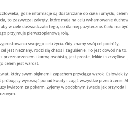
 człowieka, gdzie informacje są dostarczane do ciała i umysłu, celem
ścia, to zazwyczaj zakręty, które mają na celu wyhamowanie ducho
 aby w ciele doświadczała tego, co dla niej pożyteczne. Ciało ma być
 ego przyjmuje pierwszoplanową rolę.
wyprostowania swojego celu życia. Gdy znamy swój cel podróży,
cel jest nieznany, rodzi się chaos i zagubienie. To jest dowód na to,
przeznaczeniem i karmą osobistą, jest proste, lekkie i szczęśliwe. 
go celem jest wzrost.
k kwiat, który swym pięknem i zapachem przyciąga wzrok. Człowiek ży
 próbujący wyrosnąć ponad kwiaty i zająć wszystkie przestrzenie. A
łuży kwiatom za pokarm. Żyjemy w podobnym świecie jak przyroda i
zczonym.