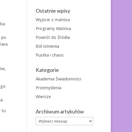
Ostatnie wpisy
Wyjście z matrixa
eba
Programy Matrixa
Powrót do Źródła
, po
fiara
Ból istnienia
Pustka i chaos
ów,
Kategorie
Akademia Świadomości
ego
Przemyślenia
Wiersze
a.
 to
Archiwum artykułów
Archiwum
artykułów