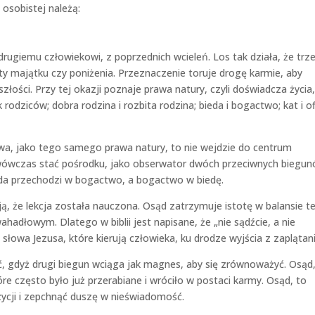
 osobistej należą:
drugiemu człowiekowi, z poprzednich wcieleń. Los tak działa, że trz
raty majątku czy poniżenia. Przeznaczenie toruje drogę karmie, aby
złości. Przy tej okazji poznaje prawa natury, czyli doświadcza życia
 rodziców; dobra rodzina i rozbita rodzina; bieda i bogactwo; kat i o
twa, jako tego samego prawa natury, to nie wejdzie do centrum
 wówczas stać pośrodku, jako obserwator dwóch przeciwnych biegun
ieda przechodzi w bogactwo, a bogactwo w biedę.
, że lekcja została nauczona. Osąd zatrzymuje istotę w balansie t
adłowym. Dlatego w biblii jest napisane, że „nie sądźcie, a nie
słowa Jezusa, które kierują człowieka, ku drodze wyjścia z zaplątani
 gdyż drugi biegun wciąga jak magnes, aby się zrównoważyć. Osąd,
 często było już przerabiane i wróciło w postaci karmy. Osąd, to
ycji i zepchnąć duszę w nieświadomość.