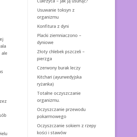
Cukrzyca – jak ją usunąć?
Usuwanie toksyn z
organizmu
Konfitura z dyni
Placki ziemniaczono –
ej
dyniowe
ala
Złoty chlebek pszczeli –
 ale
pierzga
Czerwony burak leczy
as
Kitchari (ayurwedyjska
ryżanka)
Totalne oczyszczanie
organizmu.
rzez
Oczyszczanie przewodu
osób
pokarmowego
Oczyszczanie sokiem z rzepy
kości i stawów
ielu