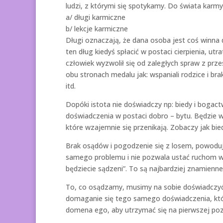
ludzi, z którymi się spotykamy. Do świata karmy
a/ długi karmiczne
b/ lekcje karmiczne
Długi oznaczają, że dana osoba jest coś winna 
ten dług kiedyś spłacić w postaci cierpienia, ut
człowiek wyzwolił się od zaległych spraw z przes
obu stronach medalu jak: wspaniali rodzice i brak
itd.
Dopóki istota nie doświadczy np: biedy i bogac
doświadczenia w postaci dobro – bytu. Będzie
które wzajemnie się przenikają. Zobaczy jak b
Brak osądów i pogodzenie się z losem, powodują
samego problemu i nie pozwala ustać ruchom wah
będziecie sądzeni”. To są najbardziej znamienne 
To, co osądzamy, musimy na sobie doświadczyć,
domaganie się tego samego doświadczenia, które
domena ego, aby utrzymać się na pierwszej poz