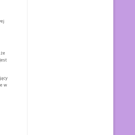
wej
 że
Jest
jący
le w