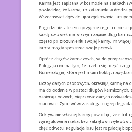
Karma jest zapisana w kosmosie na siatkach św
powiedzieć, że karma, to załamanie w drodze p
Wszechświat dąży do uporządkowania i uzupełnia
Pogodzenie z losem i przyjęcie tego, co niesie
każdy człowiek ma w swym zapisie długi karmicz
często po zrozumieniu swojej karmy. Im więcej 
istota mogła spostrzec swoje pomyłki.
Oprócz długów karmicznych, są do przepracowani
Polegają one na tym, że trzeba się uczyć czeg
Numerologia, która jest moim hobby, napędza mi
Liczby danych osobowych, określają karmę na obe
ma do oddania w postaci długów karmicznych, a c
nabierają nowych, nieprzewidzianych doświadcz
manowce. Życie wówczas ulega ciągłej degradacj
Odkrywanie własnej karmy powoduje, że istota 
wyregulowana rzeka, bez zakrętów i wylewów z 
chęć odwetu. Regulacja losu jest regulacją bio