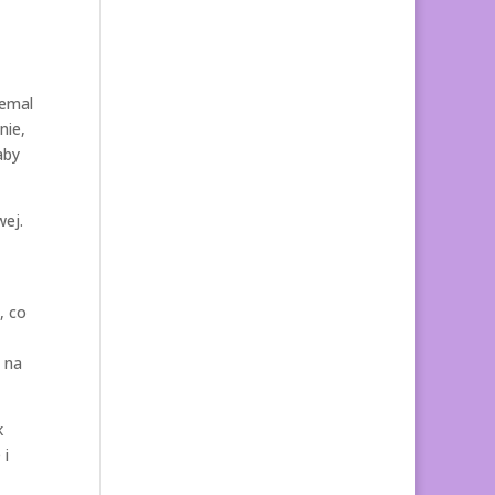
iemal
nie,
aby
wej.
, co
 na
k
 i