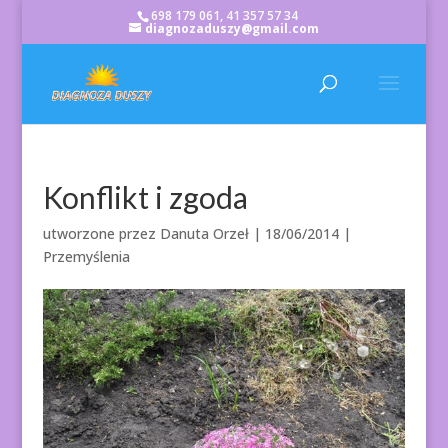
698 179 061, 41 357 57 34
diagnozaduszy@gmail.com
Konflikt i zgoda
utworzone przez
Danuta Orzeł
|
18/06/2014
|
Przemyślenia