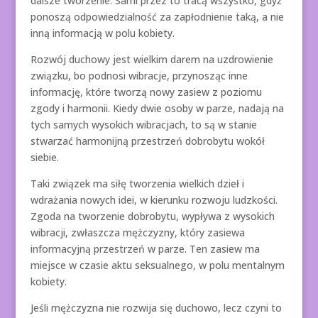
dalsze tworzenie. Sami przez to tracą wszystko, gdyż
ponoszą odpowiedzialność za zapłodnienie taką, a nie
inną informacją w polu kobiety.
Rozwój duchowy jest wielkim darem na uzdrowienie
związku, bo podnosi wibracje, przynosząc inne
informację, które tworzą nowy zasiew z poziomu
zgody i harmonii. Kiedy dwie osoby w parze, nadają na
tych samych wysokich wibracjach, to są w stanie
stwarzać harmonijną przestrzeń dobrobytu wokół
siebie.
Taki związek ma siłę tworzenia wielkich dzieł i
wdrażania nowych idei, w kierunku rozwoju ludzkości.
Zgoda na tworzenie dobrobytu, wypływa z wysokich
wibracji, zwłaszcza mężczyzny, który zasiewa
informacyjną przestrzeń w parze. Ten zasiew ma
miejsce w czasie aktu seksualnego, w polu mentalnym
kobiety.
Jeśli mężczyzna nie rozwija się duchowo, lecz czyni to