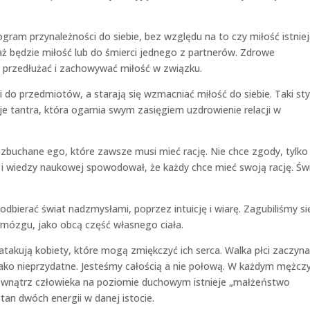
ram przynależności do siebie, bez względu na to czy miłość istnie
ż będzie miłość lub do śmierci jednego z partnerów. Zdrowe
 przedłużać i zachowywać miłość w związku.
 do przedmiotów, a starają się wzmacniać miłość do siebie. Taki sty
uje tantra, która ogarnia swym zasięgiem uzdrowienie relacji w
rozbuchane ego, które zawsze musi mieć rację. Nie chce zgody, tylko
i i wiedzy naukowej spowodował, że każdy chce mieć swoją rację. Św
i odbierać świat nadzmysłami, poprzez intuicję i wiarę. Zagubiliśmy si
mózgu, jako obcą część własnego ciała.
atakują kobiety, które mogą zmiękczyć ich serca. Walka płci zaczyna
 jako nieprzydatne. Jesteśmy całością a nie połową. W każdym mężcz
Wewnątrz człowieka na poziomie duchowym istnieje „małżeństwo
stan dwóch energii w danej istocie.