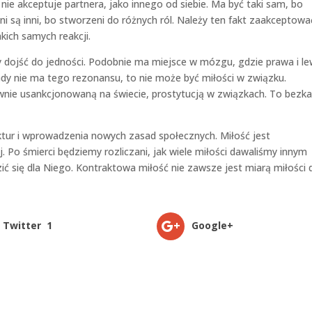
 nie akceptuje partnera, jako innego od siebie. Ma być taki sam, bo
ni są inni, bo stworzeni do różnych ról. Należy ten fakt zaakceptować
ich samych reakcji.
by dojść do jedności. Podobnie ma miejsce w mózgu, gdzie prawa i l
y nie ma tego rezonansu, to nie może być miłości w związku.
awnie usankcjonowaną na świecie, prostytucją w związkach. To bezka
ktur i wprowadzenia nowych zasad społecznych. Miłość jest
. Po śmierci będziemy rozliczani, jak wiele miłości dawaliśmy innym
zić się dla Niego. Kontraktowa miłość nie zawsze jest miarą miłości 
Twitter
1
Google+