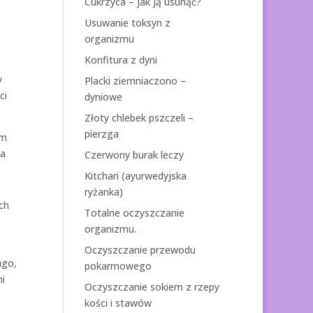
Cukrzyca – jak ją usunąć?
Usuwanie toksyn z
organizmu
Konfitura z dyni
y
Placki ziemniaczono –
ci
dyniowe
Złoty chlebek pszczeli –
pierzga
ym
za
Czerwony burak leczy
Kitchari (ayurwedyjska
ryżanka)
ch
Totalne oczyszczanie
organizmu.
Oczyszczanie przewodu
ugo,
pokarmowego
mi
Oczyszczanie sokiem z rzepy
kości i stawów