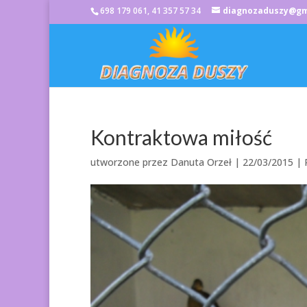
698 179 061, 41 357 57 34
diagnozaduszy@gm
Kontraktowa miłość
utworzone przez
Danuta Orzeł
|
22/03/2015
|