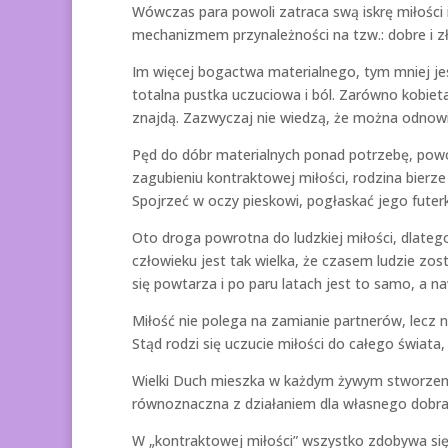
Wówczas para powoli zatraca swą iskrę miłości i 
mechanizmem przynależności na tzw.: dobre i z
Im więcej bogactwa materialnego, tym mniej je
totalna pustka uczuciowa i ból. Zarówno kobieta
znajdą. Zazwyczaj nie wiedzą, że można odnowić
Pęd do dóbr materialnych ponad potrzebę, powo
zagubieniu kontraktowej miłości, rodzina bierz
Spojrzeć w oczy pieskowi, pogłaskać jego futerk
Oto droga powrotna do ludzkiej miłości, dlateg
człowieku jest tak wielka, że czasem ludzie zo
się powtarza i po paru latach jest to samo, a 
Miłość nie polega na zamianie partnerów, lecz n
Stąd rodzi się uczucie miłości do całego świata,
Wielki Duch mieszka w każdym żywym stworzeniu a
równoznaczna z działaniem dla własnego dobra. 
W „kontraktowej miłości” wszystko zdobywa się 