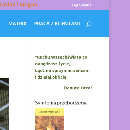
tarian i wegan
Logowanie
MATRIX
PRACA Z KLIENTAMI
"Ruchu Wszechświata co
napędzasz życie,
bądź mi sprzymierzeńcem
i działaj obficie".
Danuta Orzeł
Symfonia przebudzenia