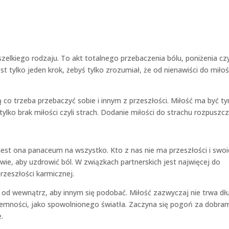
szelkiego rodzaju. To akt totalnego przebaczenia bólu, poniżenia cz
est tylko jeden krok, żebyś tylko zrozumiał, że od nienawiści do miłoś
ą co trzeba przebaczyć sobie i innym z przeszłości. Miłość ma być t
ylko brak miłości czyli strach. Dodanie miłości do strachu rozpuszc
 jest ona panaceum na wszystko. Kto z nas nie ma przeszłości i swoi
e, aby uzdrowić ból. W związkach partnerskich jest najwięcej do
rzeszłości karmicznej.
ło od wewnątrz, aby innym się podobać. Miłość zazwyczaj nie trwa dł
ciemności, jako spowolnionego światła. Zaczyna się pogoń za dobra
.