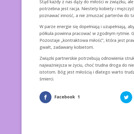
Stąd każdy z nas dąży do miłości w związku, ale
potrzebna jest racja. Niestety kobiety i mężczyź
poznawać inność, a nie zmuszać parterów do tak
W parze energie się dopełniają i uzupełniają, a
półkula powinna pracować w zgodnym rytmie. Gd
Pozostaje „kontraktowa miłość”, która jest pr
gwałt, zadawany kobietom.
Związki partnerskie potrzebują odnowienia stru
najważniejsza w życiu, choć trudna droga do niej
istotom. Bóg jest miłością i dlatego warto trud
śmierci.
Facebook
1