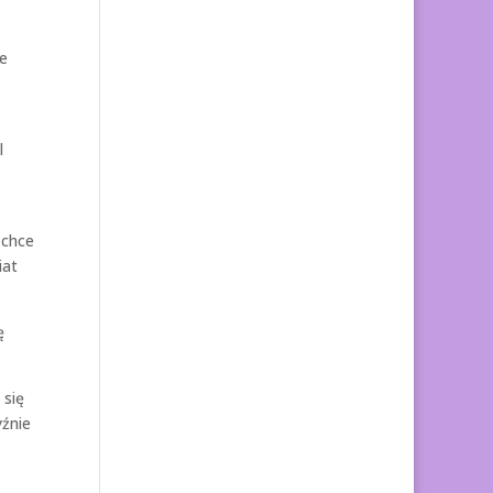
je
l
 chce
iat
ę
 się
yźnie