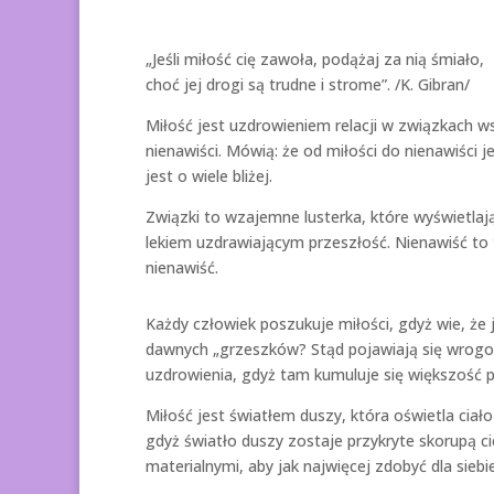
„Jeśli miłość cię zawoła, podążaj za nią śmiało,
choć jej drogi są trudne i strome”. /K. Gibran/
Miłość jest uzdrowieniem relacji w związkach w
nienawiści. Mówią: że od miłości do nienawiści j
jest o wiele bliżej.
Związki to wzajemne lusterka, które wyświetlaj
lekiem uzdrawiającym przeszłość. Nienawiść to t
nienawiść.
Każdy człowiek poszukuje miłości, gdyż wie, że
dawnych „grzeszków? Stąd pojawiają się wrogowi
uzdrowienia, gdyż tam kumuluje się większość p
Miłość jest światłem duszy, która oświetla cia
gdyż światło duszy zostaje przykryte skorupą 
materialnymi, aby jak najwięcej zdobyć dla siebie