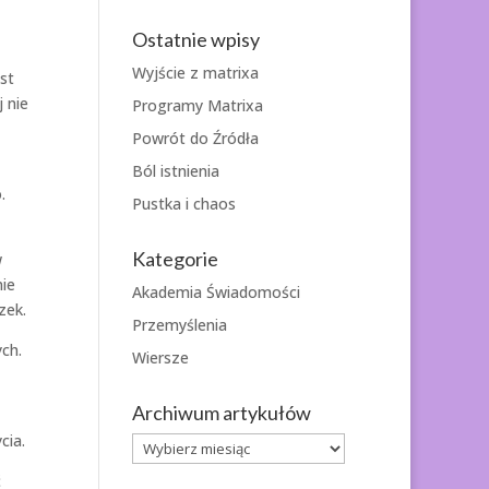
Ostatnie wpisy
Wyjście z matrixa
st
 nie
Programy Matrixa
Powrót do Źródła
Ból istnienia
.
Pustka i chaos
Kategorie
w
nie
Akademia Świadomości
zek.
Przemyślenia
ych.
Wiersze
Archiwum artykułów
cia.
Archiwum
artykułów
ć