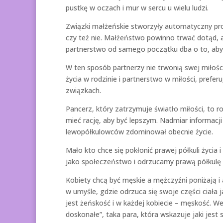
pustkę w oczach i mur w sercu u wielu ludzi.
Związki małżeńskie stworzyły automatyczny prog
czy też nie. Małżeństwo powinno trwać dotąd, a
partnerstwo od samego początku dba o to, aby
W ten sposób partnerzy nie trwonią swej miłości
życia w rodzinie i partnerstwo w miłości, prefer
związkach.
Pancerz, który zatrzymuje światło miłości, to 
mieć rację, aby być lepszym. Nadmiar informacj
lewopółkulowców zdominował obecnie życie.
Mało kto chce się pokłonić prawej półkuli życia 
jako społeczeństwo i odrzucamy prawą półkulę 
Kobiety chcą być męskie a mężczyźni poniżają i 
w umyśle, gdzie odrzuca się swoje części ciała
jest żeńskość i w każdej kobiecie – męskość. 
doskonałe”, taka para, która wskazuje jaki jest 