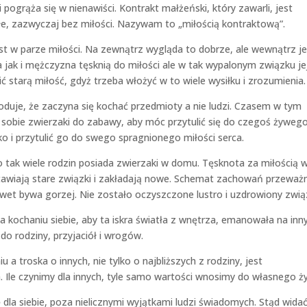
pogrąża się w nienawiści. Kontrakt małżeński, który zawarli, jest
łe, zazwyczaj bez miłości. Nazywam to „miłością kontraktową”.
st w parze miłości. Na zewnątrz wygląda to dobrze, ale wewnątrz je
 jak i mężczyzna tęsknią do miłości ale w tak wypalonym związku jej
 starą miłość, gdyż trzeba włożyć w to wiele wysiłku i zrozumienia.
duje, że zaczyna się kochać przedmioty a nie ludzi. Czasem w tym
e sobie zwierzaki do zabawy, aby móc przytulić się do czegoś żywego
o i przytulić go do swego spragnionego miłości serca.
o tak wiele rodzin posiada zwierzaki w domu. Tęsknota za miłością 
stawiają stare związki i zakładają nowe. Schemat zachowań przeważ
nawet bywa gorzej. Nie zostało oczyszczone lustro i uzdrowiony zwią
a kochaniu siebie, aby ta iskra światła z wnętrza, emanowała na inn
 do rodziny, przyjaciół i wrogów.
 troska o innych, nie tylko o najbliższych z rodziny, jest
Ile czynimy dla innych, tyle samo wartości wnosimy do własnego ży
dla siebie, poza nielicznymi wyjątkami ludzi świadomych. Stąd wida