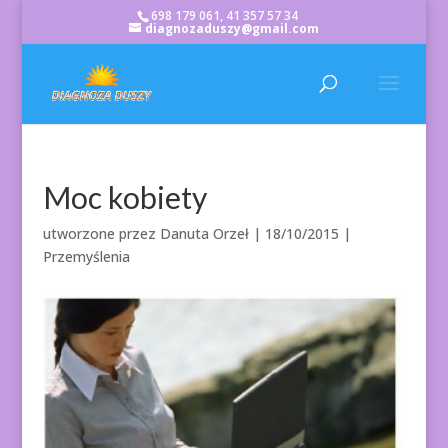
698 179 061, 41 357 57 34
diagnozaduszy@gmail.com
Moc kobiety
utworzone przez
Danuta Orzeł
|
18/10/2015
|
Przemyślenia