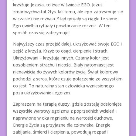
krzyżuje Jezusa, to żyje w świecie EGO. Jezus
zmartwychwstał 2tys. lat temu, ale ego zatrzymuje się
w czasie i nie rozwija. Stąd rytuały są ciągle te same.
Ego uwielbia rytuały i powtarzanie rocznic. W ten
sposób czas się zatrzymuje!
Najwyższy czas przejść dalej, ukrzyżować swoje EGO i
zejść z krzyża. Krzyż to osąd, cierpienie i strach.
Ukrzyżowani – krzyżują innych. Czarny kolor jest
uosobieniem strachu i nicości. Biały natomiast jest
nienawiścią do żywych kolorów życia. Świat kolorowy
pochodzi z serca, które czuje połączenie ze wszystkim
co jest. To naturalny stan człowieka wzniesionego
poza ukrzyżowanie i egoizm.
Zapraszam na terapię duszy, gdzie zostają odsłonięte
wszystkie warstwy egoizmu z poprzednich wcieleń i
naprawione w oka mgnieniu na wartości duchowe.
Energie Życia są przyjazne dla człowieka. Energie
zabijania, śmierci i cierpienia, powodują rozpad i