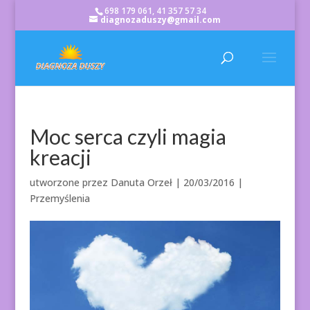
698 179 061, 41 357 57 34
diagnozaduszy@gmail.com
Moc serca czyli magia
kreacji
utworzone przez
Danuta Orzeł
|
20/03/2016
|
Przemyślenia