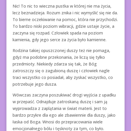
Nic! To nic to wieczna pustka w której nie ma życia,
lecz beznadzieja. Rozum znika i nic wymyślić się nie da.
To bierne oczekiwanie na pomoc, która nie przychodzi.
To bardzo niski poziom wibracji, gdzie ustaje życie, a
zaczyna się rozpad. Człowiek spada na poziom
kamienia, gdy jego serce za życia było kamienne.
Rodzina takiej opuszczonej duszy też nie pomaga,
gdyż ma podobne przekonania, że liczą się tylko
przedmioty. Niekiedy zdarza się tak, że Bóg
zatroszczy się o zagubioną duszę i człowiek nagle
traci wszystko co posiadał, aby zyskać wszystko, co
potrzebuje jego dusza.
Wówczas zaczyna poszukiwać drogi wyjścia z upadku
w przepaść. Odnajduje zatroskaną duszę i sam ją
wyprowadza z zaplątania w świat materii. Jest to
bardzo przykre dla ego ale zbawiennie dla duszy, jako
łaska od Boga. Wnosi do przepracowania wiele
emocjonalnego bólu i tęsknoty za tym, co było.