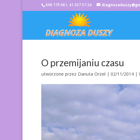
698 179 061, 41 357 57 34
diagnozaduszy@gm
O przemijaniu czasu
utworzone przez
Danuta Orzeł
|
02/11/2014
|