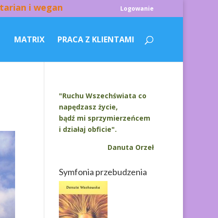
tarian i wegan
Logowanie
MATRIX
PRACA Z KLIENTAMI
"Ruchu Wszechświata co
napędzasz życie,
bądź mi sprzymierzeńcem
i działaj obficie".
Danuta Orzeł
Symfonia przebudzenia