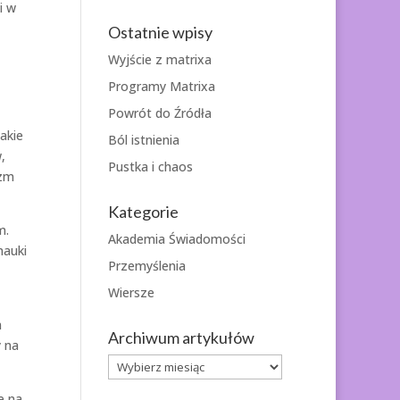
i w
Ostatnie wpisy
Wyjście z matrixa
Programy Matrixa
Powrót do Źródła
akie
Ból istnienia
,
Pustka i chaos
yzm
Kategorie
m.
Akademia Świadomości
nauki
Przemyślenia
Wiersze
m
Archiwum artykułów
y na
Archiwum
artykułów
e na