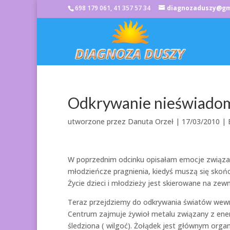
698 179 061, 41 357 57 34
diagnozaduszy@gm
Odkrywanie nieświadomy
utworzone przez
Danuta Orzeł
|
17/03/2010
| 
W poprzednim odcinku opisałam emocje związane
młodzieńcze pragnienia, kiedyś muszą się skońc
Życie dzieci i młodzieży jest skierowane na zew
Teraz przejdziemy do odkrywania światów wewnę
Centrum zajmuje żywioł metalu związany z energ
śledziona ( wilgoć). Żołądek jest głównym org