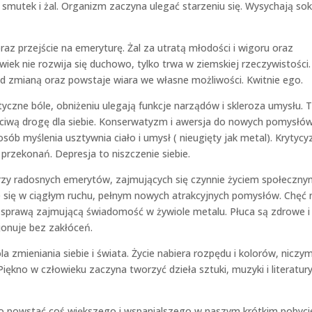
smutek i żal. Organizm zaczyna ulegać starzeniu się. Wysychają sok
oraz przejście na emeryturę. Żal za utratą młodości i wigoru oraz
iek nie rozwija się duchowo, tylko trwa w ziemskiej rzeczywistości.
ed zmianą oraz powstaje wiara we własne możliwości. Kwitnie ego.
tyczne bóle, obniżeniu ulegają funkcje narządów i skleroza umysłu. T
ciwą drogę dla siebie. Konserwatyzm i awersja do nowych pomysłów
ób myślenia usztywnia ciało i umysł ( nieugięty jak metal). Krytyc
rzekonań. Depresja to niszczenie siebie.
orzy radosnych emerytów, zajmujących się czynnie życiem społeczny
e się w ciągłym ruchu, pełnym nowych atrakcyjnych pomysłów. Chęć 
ą sprawą zajmującą świadomość w żywiole metalu. Płuca są zdrowe i
cjonuje bez zakłóceń.
a zmieniania siebie i świata. Życie nabiera rozpędu i kolorów, niczy
Piękno w człowieku zaczyna tworzyć dzieła sztuki, muzyki i literatur
ło powstać coś większego i wspanialszego w naszym krótkim pobyci