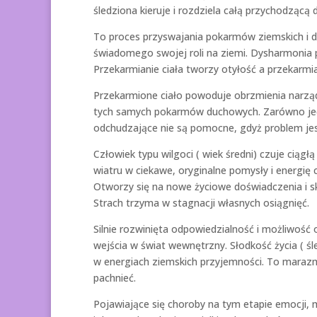
śledziona kieruje i rozdziela całą przychodzącą 
To proces przyswajania pokarmów ziemskich i
świadomego swojej roli na ziemi. Dysharmonia
Przekarmianie ciała tworzy otyłość a przekarmi
Przekarmione ciało powoduje obrzmienia narzą
tych samych pokarmów duchowych. Zarówno jedna
odchudzające nie są pomocne, gdyż problem jest
Człowiek typu wilgoci ( wiek średni) czuje ciąg
wiatru w ciekawe, oryginalne pomysły i energię c
Otworzy się na nowe życiowe doświadczenia i s
Strach trzyma w stagnacji własnych osiągnięć.
Silnie rozwinięta odpowiedzialność i możliwość
wejścia w świat wewnętrzny. Słodkość życia ( śl
w energiach ziemskich przyjemności. To marazm,
pachnieć.
Pojawiające się choroby na tym etapie emocji, 