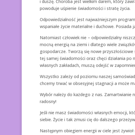
i duszę. Choroba jest wielkim darem, który zawr
powoduje uśpienie świadomości i stratę życia.
Odpowiedzialność jest najważniejszym program
wspaniałe życie materialne i duchowe. Posiada 
Natomiast człowiek nie – odpowiedzialny niszczy
mocną energią na ziemi i dlatego wiele związkó
gospodarcze. Tworzą się nowe przyszłościowe 
tej samej świadomości oraz chęci działania po
własnych zakładach, muszą odejść w zapomnien
Wszystko zależy od poziomu naszej samoświado
chcemy trwać w obsesyjnej stagnacji a może m
Wybór należy do każdego z nas. Zamartwianie ni
radosny!
Jeśli nie masz świadomości własnych emocji, k
siebie. Życie i tak zmusi cię do dalszego przeż
Następnym obiegiem energii w ciele jest żywioł 