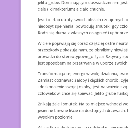
jelito grube. Dominującym doświadczeniem jest 
ciele ( klimakterium) a ciało chudnie.
Jest to etap utraty swoich bliskich i znajomych 
niedosyt spełnienia, powodują smutek, gdy człow
Rodzi się duma z własnych osiągnięć i upór prz
W ciele pojawiają się coraz częściej ostre neuro
przeszkody pokazują nam, że obraliśmy niewłaś
prowadzi do stereotypowego życia. Sztywny spos
jest sposobem na przetrwanie w uporze swoich p
Transformacja tej energii w wolę działania, tw
Zamiast doznawać żałoby i ciężkich chorób, żyj
i doskonalenie swojej osoby, jest najważniejsz
człowiekowi chce się śpiewać. Jelito grube funk
Znikają żale i smutek. Na to miejsce wchodzi wol
jesienne barwne liście na dostojnych drzewach. 
wysokim poziomie.
Wszystko jednak przemija i odchodzi, aby mog