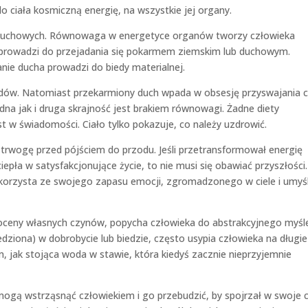
do ciała kosmiczną energię, na wszystkie jej organy.
 duchowych. Równowaga w energetyce organów tworzy człowieka
 prowadzi do przejadania się pokarmem ziemskim lub duchowym.
anie ducha prowadzi do biedy materialnej.
dów. Natomiast przekarmiony duch wpada w obsesję przyswajania c
 jak i druga skrajność jest brakiem równowagi. Żadne diety
 w świadomości. Ciało tylko pokazuje, co należy uzdrowić.
łą trwogę przed pójściem do przodu. Jeśli przetransformował energię
iepła w satysfakcjonujące życie, to nie musi się obawiać przyszłości.
korzysta ze swojego zapasu emocji, zgromadzonego w ciele i umyśl
 oceny własnych czynów, popycha człowieka do abstrakcyjnego myśle
edziona) w dobrobycie lub biedzie, często usypia człowieka na długie
 jak stojąca woda w stawie, która kiedyś zacznie nieprzyjemnie
mogą wstrząsnąć człowiekiem i go przebudzić, by spojrzał w swoje c