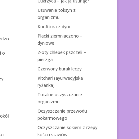
Cukrzyca – jak ją usunąć?
Usuwanie toksyn z
organizmu
Konfitura z dyni
Placki ziemniaczono –
ardzo
dyniowe
Złoty chlebek pszczeli –
i o
pierzga
Czerwony burak leczy
Kitchari (ayurwedyjska
zy
ryżanka)
Totalne oczyszczanie
i
organizmu.
Oczyszczanie przewodu
wokół
pokarmowego
Oczyszczanie sokiem z rzepy
a i
kości i stawów