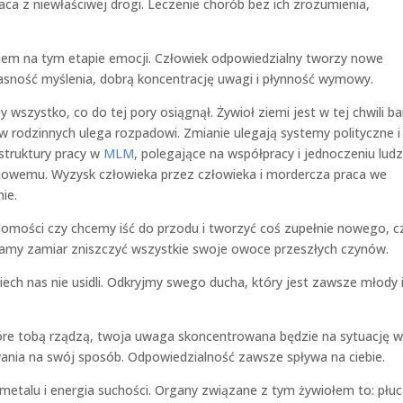
aca z niewłaściwej drogi. Leczenie chorób bez ich zrozumienia,
em na tym etapie emocji. Człowiek odpowiedzialny tworzy nowe
jasność myślenia, dobrą koncentrację uwagi i płynność wymowy.
 wszystko, co do tej pory osiągnął. Żywioł ziemi jest w tej chwili b
w rodzinnych ulega rozpadowi. Zmianie ulegają systemy polityczne i
struktury pracy w
MLM
, polegające na współpracy i jednoczeniu ludz
 nowemu. Wyzysk człowieka przez człowieka i mordercza praca we
ie.
mości czy chcemy iść do przodu i tworzyć coś zupełnie nowego, c
amy zamiar zniszczyć wszystkie swoje owoce przeszłych czynów.
ech nas nie usidli. Odkryjmy swego ducha, który jest zawsze młody 
tóre tobą rządzą, twoja uwaga skoncentrowana będzie na sytuację 
ywania na swój sposób. Odpowiedzialność zawsze spływa na ciebie.
metalu i energia suchości. Organy związane z tym żywiołem to: płuc