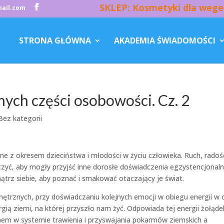
SKLEP: Kosmetyki dla wege
ail.com
STRONA GŁÓWNA
AKADEMIA ŚWIADOMOŚCI
ch części osobowości. Cz. 2
Bez kategorii
 z okresem dzieciństwa i młodości w życiu człowieka. Ruch, radość
zyć, aby mogły przyjść inne dorosłe doświadczenia egzystencjonaln
nątrz siebie, aby poznać i smakować otaczający je świat.
trznych, przy doświadczaniu kolejnych emocji w obiegu energii w ci
ią ziemi, na której przyszło nam żyć. Odpowiada tej energii żołądek
anem w systemie trawienia i przyswajania pokarmów ziemskich a