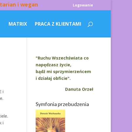
tarian i wegan
Logowanie
MATRIX
PRACA Z KLIENTAMI
"Ruchu Wszechświata co
napędzasz życie,
bądź mi sprzymierzeńcem
i działaj obficie".
Danuta Orzeł
 i
e.
Symfonia przebudzenia
ele.
 i