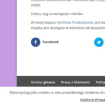
ZIEMI.
Dalszy ciąg w następnym odcinku.
W mojej książce
Symfonia Przebudzenia
, jest 
Książka jest dostępna w Internecie lub bezpośre
Facebook
Strona główna
Praca z klientami
Polit
Wykorzystuję pliki cookies w celu prawidłowego działania st
© 2026
Diagnoza Duszy
| Kopiowanie zabroni
Polityce Pryw
Realizacja:
Serwis4U - Narzędzia dla eMarketera