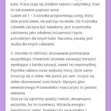
ludzi. Praca staje się źródłem radości i satysfakcji. Stan
to odczuwanie poprzez serce.
Ludzie od 1 – 3 ośrodka przypominają czołg, który
idzie przed siebie, nie patrząc na skutki. Od 4 ośrodka
człowiek zaczyna być świadomy. Jest tu potrzeba
zaistnienia jako odrębnej tożsamości i bycia
potrzebnym dla innych ludzi. Naczelną zasadą jest:
służba dla innych i dawanie.
5. Ośrodek to obfitość: doznawanie pomnażania
wszystkiego. Otwartość pozwala zauważyć korzyści
wynikające z każdej sytuacji, nawet tej niepomyślnej.
Psychika nabiera coraz większej mocy. Życie samo
troszczy się o ciebie. Nie jesteś już sam. Uczysz się
siebie obserwować oraz innych. Słyszysz głos
wewnętrznego Przewodnika i masz przez to jasność
widzenia.
Otacza cię ogromny spokój i radość. Akceptujesz
wszystko, bo to rozumiesz. Wzrasta energia i
świadomość siebie. Powiększają się kontakty z