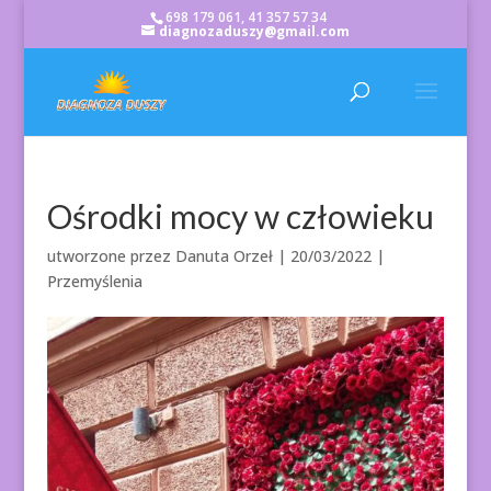
698 179 061, 41 357 57 34
diagnozaduszy@gmail.com
Ośrodki mocy w człowieku
utworzone przez
Danuta Orzeł
|
20/03/2022
|
Przemyślenia