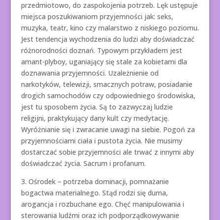
przedmiotowo, do zaspokojenia potrzeb. Lęk ustępuje
miejsca poszukiwaniom przyjemności jak: seks,
muzyka, teatr, kino czy malarstwo z niskiego poziomu.
Jest tendencja wychodzenia do ludzi aby doświadczać
różnorodności doznań. Typowym przykładem jest
amant-plyboy, uganiający się stale za kobietami dla
doznawania przyjemności. Uzależnienie od
narkotyków, telewizji, smacznych potraw, posiadanie
drogich samochodów czy odpowiedniego środowiska,
jest tu sposobem życia. Są to zazwyczaj ludzie
religijni, praktykujący dany kult czy medytację.
Wyróżnianie się i zwracanie uwagi na siebie. Pogoń za
przyjemnościami ciała i pustota życia. Nie musimy
dostarczać sobie przyjemności ale trwać z innymi aby
doświadczać życia. Sacrum i profanum.
3. Ośrodek – potrzeba dominacji, pomnażanie
bogactwa materialnego. Stąd rodzi się duma,
arogancja i rozbuchane ego. Chęć manipulowania i
sterowania ludźmi oraz ich podporządkowywanie