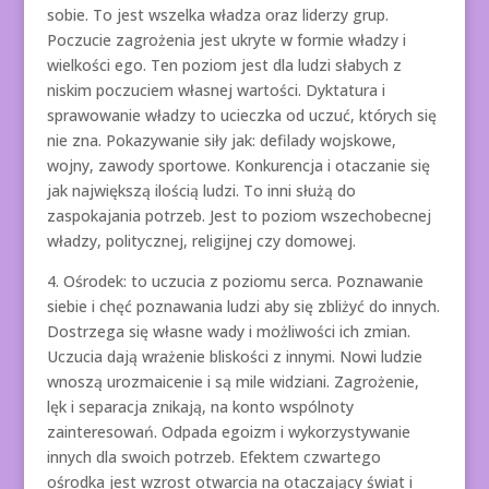
sobie. To jest wszelka władza oraz liderzy grup.
Poczucie zagrożenia jest ukryte w formie władzy i
wielkości ego. Ten poziom jest dla ludzi słabych z
niskim poczuciem własnej wartości. Dyktatura i
sprawowanie władzy to ucieczka od uczuć, których się
nie zna. Pokazywanie siły jak: defilady wojskowe,
wojny, zawody sportowe. Konkurencja i otaczanie się
jak największą ilością ludzi. To inni służą do
zaspokajania potrzeb. Jest to poziom wszechobecnej
władzy, politycznej, religijnej czy domowej.
4. Ośrodek: to uczucia z poziomu serca. Poznawanie
siebie i chęć poznawania ludzi aby się zbliżyć do innych.
Dostrzega się własne wady i możliwości ich zmian.
Uczucia dają wrażenie bliskości z innymi. Nowi ludzie
wnoszą urozmaicenie i są mile widziani. Zagrożenie,
lęk i separacja znikają, na konto wspólnoty
zainteresowań. Odpada egoizm i wykorzystywanie
innych dla swoich potrzeb. Efektem czwartego
ośrodka jest wzrost otwarcia na otaczający świat i