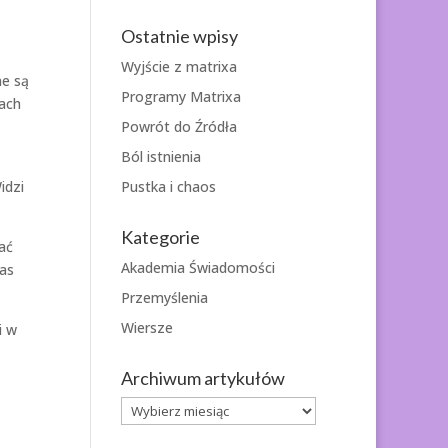
Ostatnie wpisy
Wyjście z matrixa
ne są
Programy Matrixa
rach
Powrót do Źródła
Ból istnienia
Pustka i chaos
idzi
Kategorie
ać
Akademia Świadomości
as
Przemyślenia
Wiersze
i w
Archiwum artykułów
Archiwum
artykułów