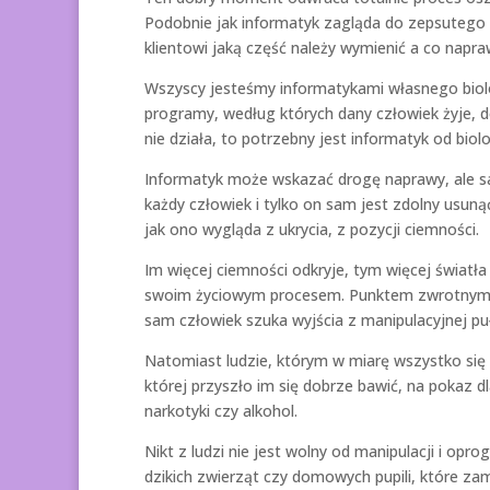
Podobnie jak informatyk zagląda do zepsutego 
klientowi jaką część należy wymienić a co napra
Wszyscy jesteśmy informatykami własnego biolo
programy, według których dany człowiek żyje, do
nie działa, to potrzebny jest informatyk od bio
Informatyk może wskazać drogę naprawy, ale sam
każdy człowiek i tylko on sam jest zdolny usunąć
jak ono wygląda z ukrycia, z pozycji ciemności.
Im więcej ciemności odkryje, tym więcej światł
swoim życiowym procesem. Punktem zwrotnym w 
sam człowiek szuka wyjścia z manipulacyjnej puł
Natomiast ludzie, którym w miarę wszystko się 
której przyszło im się dobrze bawić, na pokaz d
narkotyki czy alkohol.
Nikt z ludzi nie jest wolny od manipulacji i o
dzikich zwierząt czy domowych pupili, które za