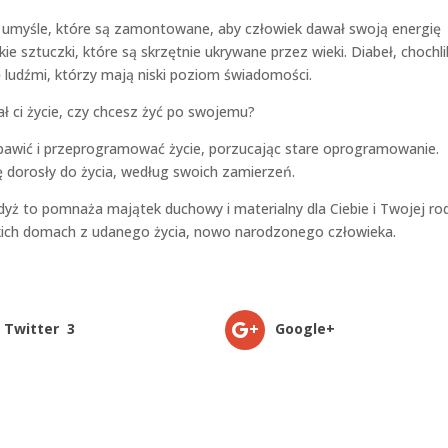
w umyśle, które są zamontowane, aby człowiek dawał swoją energię
 sztuczki, które są skrzętnie ukrywane przez wieki. Diabeł, chochlik
ę ludźmi, którzy mają niski poziom świadomości.
ał ci życie, czy chcesz żyć po swojemu?
bawić i przeprogramować życie, porzucając stare oprogramowanie.
ę dorosły do życia, według swoich zamierzeń.
yż to pomnaża majątek duchowy i materialny dla Ciebie i Twojej ro
tkich domach z udanego życia, nowo narodzonego człowieka.
Twitter
3
Google+