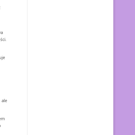
z
wa
ści.
uje
 ale
tem
o