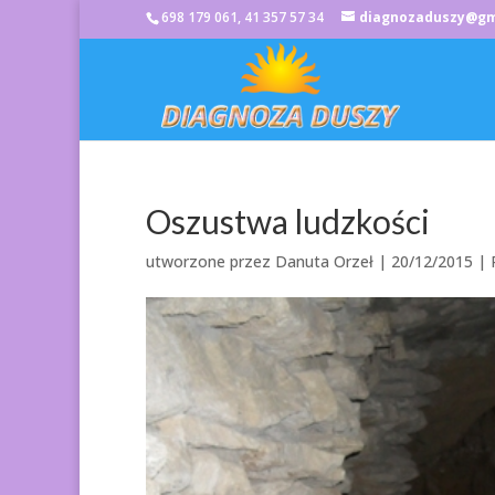
698 179 061, 41 357 57 34
diagnozaduszy@gm
Oszustwa ludzkości
utworzone przez
Danuta Orzeł
|
20/12/2015
|