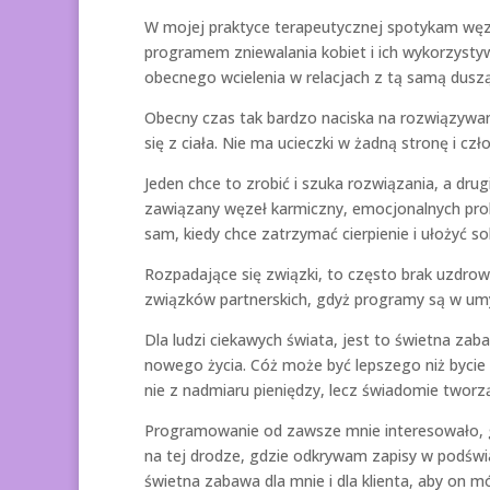
W mojej praktyce terapeutycznej spotykam węzł
programem zniewalania kobiet i ich wykorzysty
obecnego wcielenia w relacjach z tą samą duszą
Obecny czas tak bardzo naciska na rozwiązywan
się z ciała. Nie ma ucieczki w żadną stronę i c
Jeden chce to zrobić i szuka rozwiązania, a dr
zawiązany węzeł karmiczny, emocjonalnych pro
sam, kiedy chce zatrzymać cierpienie i ułożyć so
Rozpadające się związki, to często brak uzdrow
związków partnerskich, gdyż programy są w umys
Dla ludzi ciekawych świata, jest to świetna z
nowego życia. Cóż może być lepszego niż bycie
nie z nadmiaru pieniędzy, lecz świadomie tworząc 
Programowanie od zawsze mnie interesowało, 
na tej drodze, gdzie odkrywam zapisy w podśw
świetna zabawa dla mnie i dla klienta, aby on 