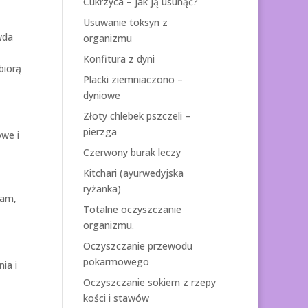
Cukrzyca – jak ją usunąć?
Usuwanie toksyn z
wda
organizmu
Konfitura z dyni
biorą
Placki ziemniaczono –
dyniowe
Złoty chlebek pszczeli –
pierzga
owe i
Czerwony burak leczy
Kitchari (ayurwedyjska
ryżanka)
tam,
Totalne oczyszczanie
organizmu.
Oczyszczanie przewodu
pokarmowego
ia i
Oczyszczanie sokiem z rzepy
kości i stawów