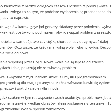
y karmiczne z bardzo odległych czasów i różnych rejonów świata, 
wania. Polega to na tym, że podobne wydarzenia są przenoszone do
, aby to naprawić.
ie węzłów karmy, gdyż jad goryczy składany przez pokolenia, wyle
złowiek jest postawiony pod murem, aby rozwiązał problem z przeszło
ugi ucieka w samobójstwo czy ciężką chorobę, aby utrzymywać dalej
blemów. Oczywiście, że każdy ma wolną wolę i własny wybór. Decyd
bie życie od nowa.
ienia wspólnej przeszłości. Nowe wcale nie są lepsze od starych
łach i dalej pokazują nie rozwiązany problem.
abawa, związana z wyrzucaniem śmieci z umysłu i programowaniem
 programistą dla swojego umysłu. Można wówczas bawić się życiem,
lepszy świat dla siebie i dla innych.
gdyż czułam w tym rozwiązanie swoich osobistych problemów. Jes
iadomym umyśle, według obrazów jakimi posługuje się ten umysł. T
mógł zmieniać życie w sposób zamierzony.