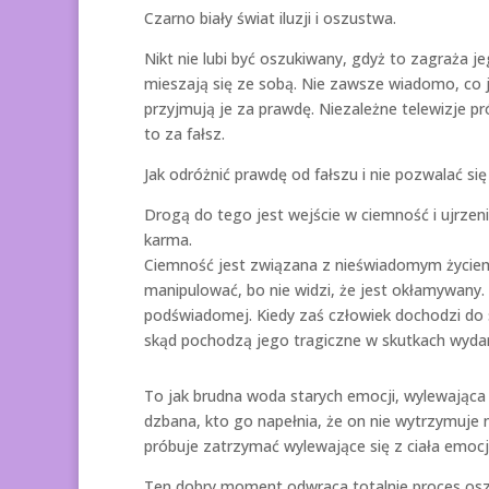
Czarno biały świat iluzji i oszustwa.
Nikt nie lubi być oszukiwany, gdyż to zagraża je
mieszają się ze sobą. Nie zawsze wiadomo, co j
przyjmują je za prawdę. Niezależne telewizje pró
to za fałsz.
Jak odróżnić prawdę od fałszu i nie pozwalać s
Drogą do tego jest wejście w ciemność i ujrzen
karma.
Ciemność jest związana z nieświadomym życiem
manipulować, bo nie widzi, że jest okłamywany.
podświadomej. Kiedy zaś człowiek dochodzi do 
skąd pochodzą jego tragiczne w skutkach wydar
To jak brudna woda starych emocji, wylewająca
dzbana, kto go napełnia, że on nie wytrzymuje n
próbuje zatrzymać wylewające się z ciała emocj
Ten dobry moment odwraca totalnie proces oszu