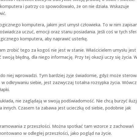
komputera i patrzy co spowodowało, że on nie działa. Wskazuje
wić.
gicznego komputera, jakim jest umysł człowieka. To w nim zapisa
świadcza uczuć, emocji oraz stanu posiadania. Jeśli coś w tych sfe
logicznego komputera, aby naprawić usterkę.
 zrobić tego za kogoś nie jest w stanie. Właścicielem umysłu jest
 swoją błędną, dla niego informację. Przy tej okazji uczy się życia. W
a do niej wprowadzi. Tym bardziej żyje świadomie, gdyż może sterow
odkrywaniu siebie, jest zazwyczaj totalna rozsypka życia. Wówcz
apki.
układa, nie zaglądają w swoją podświadomość. Nie chcą burzyć iluzj
la innych. Czasem ta zabawa jest ucieczką od siebie, podobnie jak
programowania z przeszłości. Można spotkać tam wzorce z zachowań
montowano w odległej przeszłości, jako pogląd na życie.