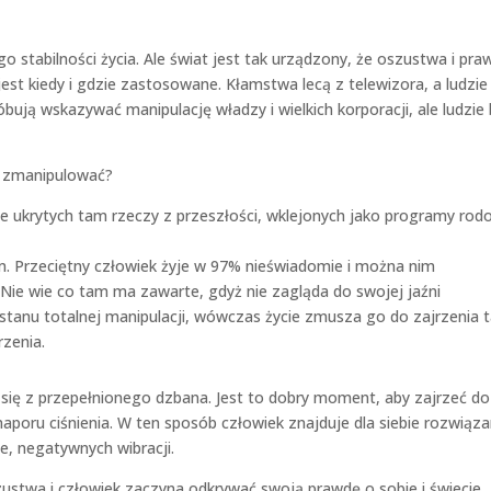
go stabilności życia. Ale świat jest tak urządzony, że oszustwa i pra
est kiedy i gdzie zastosowane. Kłamstwa lecą z telewizora, a ludzie
bują wskazywać manipulację władzy i wielkich korporacji, ale ludzie 
ię zmanipulować?
ie ukrytych tam rzeczy z przeszłości, wklejonych jako programy rod
. Przeciętny człowiek żyje w 97% nieświadomie i można nim
 Nie wie co tam ma zawarte, gdyż nie zagląda do swojej jaźni
stanu totalnej manipulacji, wówczas życie zmusza go do zajrzenia 
zenia.
 się z przepełnionego dzbana. Jest to dobry moment, aby zajrzeć do
aporu ciśnienia. W ten sposób człowiek znajduje dla siebie rozwiązan
e, negatywnych wibracji.
stwa i człowiek zaczyna odkrywać swoją prawdę o sobie i świecie.