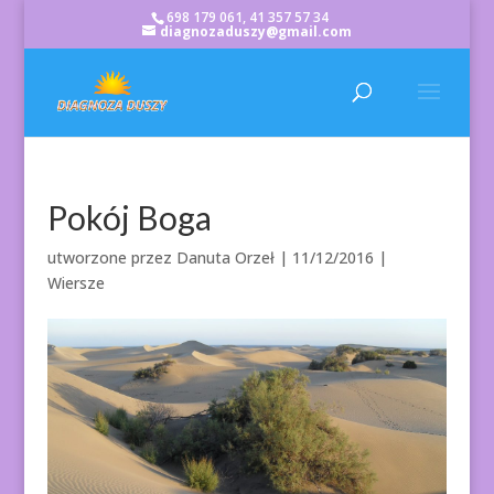
698 179 061, 41 357 57 34
diagnozaduszy@gmail.com
Pokój Boga
utworzone przez
Danuta Orzeł
|
11/12/2016
|
Wiersze