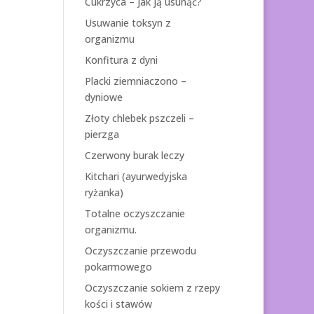
Cukrzyca – jak ją usunąć?
Usuwanie toksyn z
organizmu
Konfitura z dyni
Placki ziemniaczono –
dyniowe
Złoty chlebek pszczeli –
pierzga
Czerwony burak leczy
Kitchari (ayurwedyjska
ryżanka)
Totalne oczyszczanie
organizmu.
Oczyszczanie przewodu
pokarmowego
Oczyszczanie sokiem z rzepy
kości i stawów