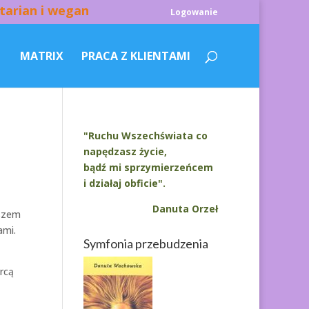
tarian i wegan
Logowanie
MATRIX
PRACA Z KLIENTAMI
"Ruchu Wszechświata co
napędzasz życie,
bądź mi sprzymierzeńcem
i działaj obficie".
Danuta Orzeł
łszem
ami.
Symfonia przebudzenia
rcą