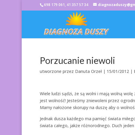
698 179 061, 41 357 57 34
diagnozaduszy@gm
Porzucanie niewoli
utworzone przez
Danuta Orzeł
|
15/01/2012
| 
Wiele ludzi sądzi, że są wolni i mają wolną wo
jest wolność! Jesteśmy zniewoleni przez ogrod
Mamy nałożone skorupy na duszę aby o wolności
Jednak dusza każdego ma pamięć świata miłego,
świata całego, jakże różnorodnego. Duch jeden 