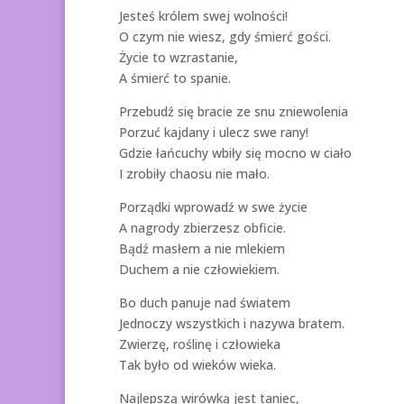
Jesteś królem swej wolności!
O czym nie wiesz, gdy śmierć gości.
Życie to wzrastanie,
A śmierć to spanie.
Przebudź się bracie ze snu zniewolenia
Porzuć kajdany i ulecz swe rany!
Gdzie łańcuchy wbiły się mocno w ciało
I zrobiły chaosu nie mało.
Porządki wprowadź w swe życie
A nagrody zbierzesz obficie.
Bądź masłem a nie mlekiem
Duchem a nie człowiekiem.
Bo duch panuje nad światem
Jednoczy wszystkich i nazywa bratem.
Zwierzę, roślinę i człowieka
Tak było od wieków wieka.
Najlepszą wirówką jest taniec,