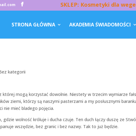
SKLEP: Kosmetyki dla wege
ail.com
STRONA GŁÓWNA
AKADEMIA ŚWIADOMOŚCI
Bez kategorii
lę z której mogą korzystać dowolnie. Niestety w trzecim wymiarze fa
ników ziemi, którzy są naszymi pasterzami a my posłusznymi barank
 nie mieć bladego pojęcia.
 gdzie wolność króluje i ducha czuje. Ten duch łączy duszę ze Stwó
panuje wszędzie, bez granic i bez nazwy. Tak to już będzie.