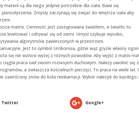
 materii są dla niego jedynie potrzebne dla ciała. Bawi się
jasnosłyszenia. Zmysły zaczynają się zwijać do wnętrza ciała aby
rzeni.
 poza matrix. Ciemność jest zastępowana światłem, a światło to
oże lewitować i odrywać się od ziemi. Umysł szybuje wysoko,
zytywania algorytmów zawieszonych w przestrzeni.
nkarnacyjne. Jest to symbol Uroborusa, gdzie wąż gryzie własny ogo
 istota się nie wznosi wyżej z różnych powodów. Aby wyjść z matni ma
 to ciągła praca nad swoim rozwojem duchowym. Należy uwolnić się 
ogramów, a zwłaszcza kościelnych pieczęci. To praca na wiele lat. 
nie zawrócony znów do koła reinkarnacji. Wybór należy6 do każdego 
Twitter
Google+