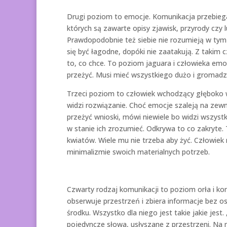
Drugi poziom to emocje. Komunikacja przebiega 
których są zawarte opisy zjawisk, przyrody czy
Prawdopodobnie też siebie nie rozumieją w tym 
się być łagodne, dopóki nie zaatakują. Z takim c
to, co chce. To poziom jaguara i człowieka em
przeżyć. Musi mieć wszystkiego dużo i gromadzi
Trzeci poziom to człowiek wchodzący głęboko w
widzi rozwiązanie. Choć emocje szaleją na zew
przeżyć wnioski, mówi niewiele bo widzi wszystk
w stanie ich zrozumieć. Odkrywa to co zakryte.
kwiatów. Wiele mu nie trzeba aby żyć. Człowiek 
minimalizmie swoich materialnych potrzeb.
Czwarty rodzaj komunikacji to poziom orła i kon
obserwuje przestrzeń i zbiera informacje bez osą
środku. Wszystko dla niego jest takie jakie jest
pojedyncze słowa, usłyszane z przestrzeni. Na