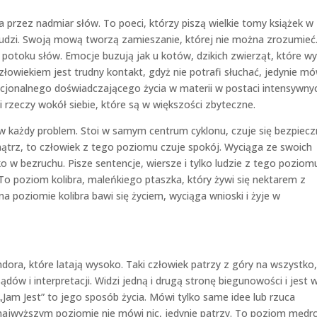
przez nadmiar słów. To poeci, którzy piszą wielkie tomy książek w
 ludzi. Swoją mową tworzą zamieszanie, której nie można zrozumieć
potoku słów. Emocje buzują jak u kotów, dzikich zwierząt, które w
złowiekiem jest trudny kontakt, gdyż nie potrafi słuchać, jedynie mó
ocjonalnego doświadczającego życia w materii w postaci intensywny
 rzeczy wokół siebie, które są w większości zbyteczne.
 każdy problem. Stoi w samym centrum cyklonu, czuje się bezpieczn
nątrz, to człowiek z tego poziomu czuje spokój. Wyciąga ze swoich
o w bezruchu. Pisze sentencje, wiersze i tylko ludzie z tego poziom
 To poziom kolibra, maleńkiego ptaszka, który żywi się nektarem z
na poziomie kolibra bawi się życiem, wyciąga wnioski i żyje w
dora, które latają wysoko. Taki człowiek patrzy z góry na wszystko,
dów i interpretacji. Widzi jedną i drugą stronę biegunowości i jest 
. „Jam Jest” to jego sposób życia. Mówi tylko same idee lub rzuca
 najwyższym poziomie nie mówi nic, jedynie patrzy. To poziom mędr