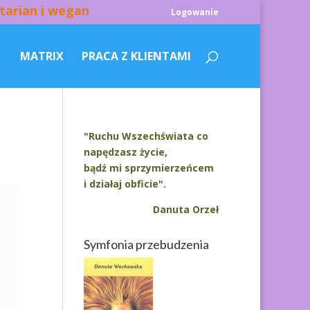
tarian i wegan
Logowanie
MATRIX
PRACA Z KLIENTAMI
"Ruchu Wszechświata co
napędzasz życie,
bądź mi sprzymierzeńcem
i działaj obficie".
Danuta Orzeł
Symfonia przebudzenia