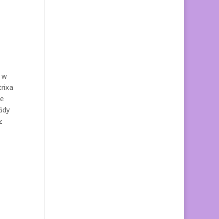
n w
trixa
ze
Gdy
z