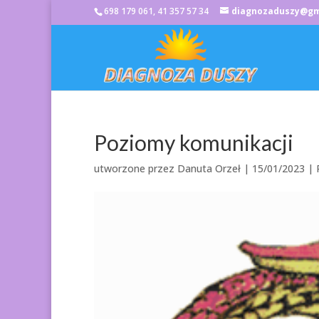
698 179 061, 41 357 57 34
diagnozaduszy@gm
Poziomy komunikacji
utworzone przez
Danuta Orzeł
|
15/01/2023
|