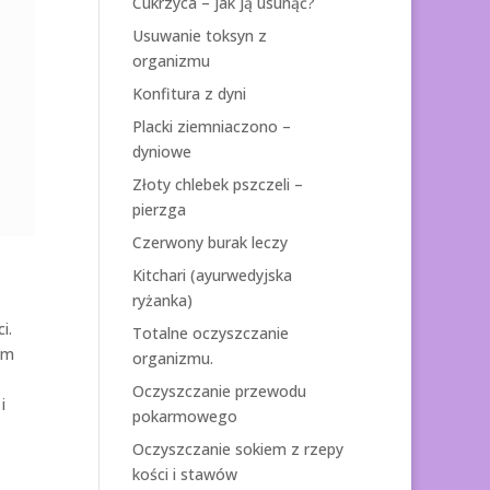
Cukrzyca – jak ją usunąć?
Usuwanie toksyn z
organizmu
Konfitura z dyni
Placki ziemniaczono –
dyniowe
Złoty chlebek pszczeli –
pierzga
Czerwony burak leczy
Kitchari (ayurwedyjska
ryżanka)
i.
Totalne oczyszczanie
om
organizmu.
Oczyszczanie przewodu
i
pokarmowego
Oczyszczanie sokiem z rzepy
kości i stawów