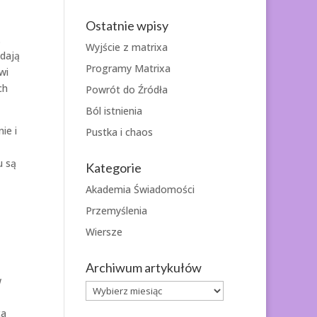
Ostatnie wpisy
.
Wyjście z matrixa
ydają
Programy Matrixa
wi
ch
Powrót do Źródła
Ból istnienia
ie i
Pustka i chaos
u są
Kategorie
Akademia Świadomości
Przemyślenia
Wiersze
Archiwum artykułów
w
Archiwum
artykułów
ca