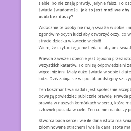
siebie, bo nie znają prawdy, jedynie fałsz. To
światła świadomości.
Jak to jest możliwe aby
osób bez duszy?
Widocznie te osoby nie mają światła w sobie i 
zgonów młodych ludzi aby otworzyć oczy, co w 
stracie dziecka w kwiecie wieku!!!
Wiem, że czytać tego nie będą osoby bez światła
Prawda zawsze i obecnie jest tępiona przez ist
wszystkich katarów. To oni są odpowiedzialni z
więcej niż inni. Miały dużo światła w sobie i d
ludzi. Dziś zabija się w sposób podstępny szcz
Ten koszmar trwa nadal i jest społecznie akcept
odwagę powiedzieć publicznie prawdę. Prawda po
prawdę w naszych komórkach w sercu, które ma
człowiek posiada w ciele. Ten co nie ma duszy pr
Stwórca bada serce i wie ile dana istota ma świ
zdominowane strachem i wie ile dana istota ma 