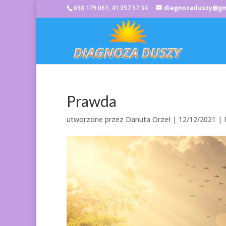
698 179 061, 41 357 57 34
diagnozaduszy@gm
Prawda
utworzone przez
Danuta Orzeł
|
12/12/2021
|