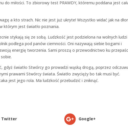
hu do miłości. To zbiorowy test PRAWDY, któremu poddana jest cał
gę a kto strach. Nic nie jest już ukryte! Wszystko widać jak na dłon
w którym jest światło poznania.
ecnie stykają się ze sobą. Ludzkość jest podzielona na wolnych ludzi 
olnik podlega pod panów ciemności. Oni nazywają siebie bogami i
 swoją energię tworzenia. Sami proszą o przewodnictwo ku przepaśc
 sobie.
ić, gdyż światło Stwórcy go prowadzi wąską drogą, poprzez odczuw
lnymi prawami Stwórcy świata. Światło zwycięży bo tak musi być.
aka jest jego rola. Ma ludzkość przebudzić i zniknąć.
Twitter
Google+