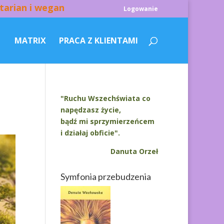
tarian i wegan
Logowanie
MATRIX
PRACA Z KLIENTAMI
"Ruchu Wszechświata co
napędzasz życie,
bądź mi sprzymierzeńcem
i działaj obficie".
Danuta Orzeł
Symfonia przebudzenia