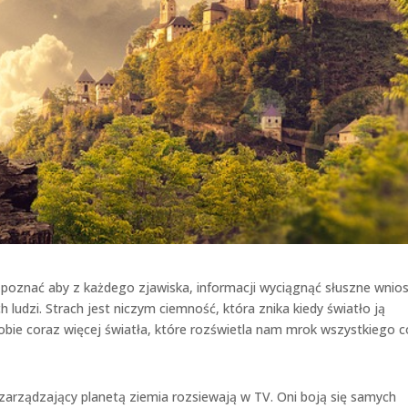
poznać aby z każdego zjawiska, informacji wyciągnąć słuszne wnios
 ludzi. Strach jest niczym ciemność, która znika kiedy światło ją
obie coraz więcej światła, które rozświetla nam mrok wszystkiego c
zarządzający planetą ziemia rozsiewają w TV. Oni boją się samych