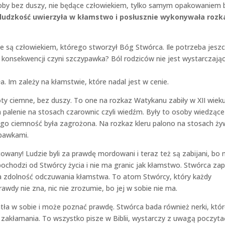
 osoby bez duszy, nie będące człowiekiem, tylko samym opakowaniem 
 ludzkość uwierzyła w kłamstwo i posłusznie wykonywała rozk
nie są człowiekiem, którego stworzył Bóg Stwórca. Ile potrzeba jesz
konsekwencji czyni szczypawka? Ból rodziców nie jest wystarczają
. Im zależy na kłamstwie, które nadal jest w cenie.
oty ciemne, bez duszy. To one na rozkaz Watykanu zabiły w XII wiek
a palenie na stosach czarownic czyli wiedźm. Były to osoby wiedzące
latego ciemność była zagrożona. Na rozkaz kleru palono na stosach ż
ypawkami.
owany! Ludzie byli za prawdę mordowani i teraz też są zabijani, bo
chodzi od Stwórcy życia i nie ma granic jak kłamstwo. Stwórca zap
 zdolność odczuwania kłamstwa. To atom Stwórcy, który każdy
awdy nie zna, nic nie zrozumie, bo jej w sobie nie ma.
atła w sobie i może poznać prawdę. Stwórca bada również nerki, któr
zakłamania. To wszystko pisze w Biblii, wystarczy z uwagą poczyta