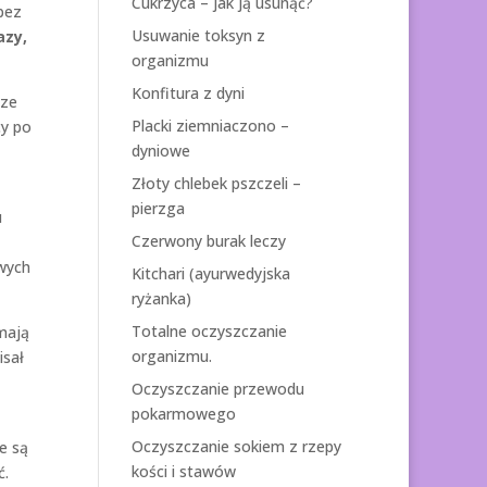
Cukrzyca – jak ją usunąć?
bez
Usuwanie toksyn z
azy,
organizmu
Konfitura z dyni
cze
Placki ziemniaczono –
cy po
dyniowe
Złoty chlebek pszczeli –
pierzga
u
Czerwony burak leczy
ywych
Kitchari (ayurwedyjska
ryżanka)
Totalne oczyszczanie
 mają
organizmu.
isał
Oczyszczanie przewodu
pokarmowego
Oczyszczanie sokiem z rzepy
e są
kości i stawów
ć.