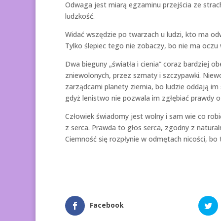
Odwaga jest miarą egzaminu przejścia ze strac
ludzkość.
Widać wszędzie po twarzach u ludzi, kto ma odwa
Tylko ślepiec tego nie zobaczy, bo nie ma oczu 
Dwa bieguny „światła i cienia” coraz bardziej ob
zniewolonych, przez szmaty i szczypawki. Niew
zarządcami planety ziemia, bo ludzie oddają im
gdyż lenistwo nie pozwala im zgłębiać prawdy o
Człowiek świadomy jest wolny i sam wie co rob
z serca. Prawda to głos serca, zgodny z natura
Ciemność się rozpłynie w odmętach nicości, bo t
Facebook