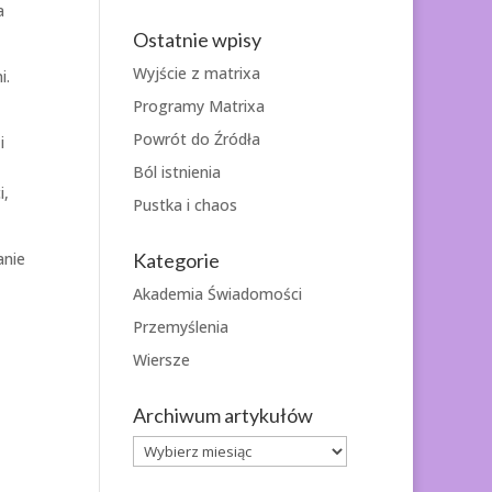
a
Ostatnie wpisy
Wyjście z matrixa
i.
Programy Matrixa
Powrót do Źródła
i
Ból istnienia
i,
Pustka i chaos
Kategorie
anie
Akademia Świadomości
Przemyślenia
Wiersze
Archiwum artykułów
Archiwum
artykułów