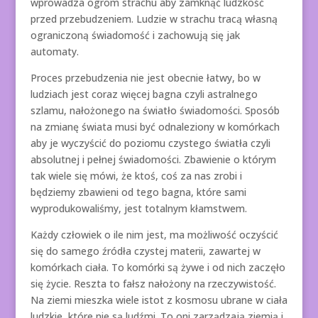
wprowadza ogrom strachu aby zamknąć ludzkość
przed przebudzeniem. Ludzie w strachu tracą własną
ograniczoną świadomość i zachowują się jak
automaty.
Proces przebudzenia nie jest obecnie łatwy, bo w
ludziach jest coraz więcej bagna czyli astralnego
szlamu, nałożonego na światło świadomości. Sposób
na zmianę świata musi być odnaleziony w komórkach
aby je wyczyścić do poziomu czystego światła czyli
absolutnej i pełnej świadomości. Zbawienie o którym
tak wiele się mówi, że ktoś, coś za nas zrobi i
będziemy zbawieni od tego bagna, które sami
wyprodukowaliśmy, jest totalnym kłamstwem.
Każdy człowiek o ile nim jest, ma możliwość oczyścić
się do samego źródła czystej materii, zawartej w
komórkach ciała. To komórki są żywe i od nich zaczęło
się życie. Reszta to fałsz nałożony na rzeczywistość.
Na ziemi mieszka wiele istot z kosmosu ubrane w ciała
ludzkie, które nie są ludźmi. To oni zarządzają ziemią i