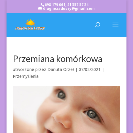
698 179 061, 41 357 57 34
diagnozaduszy@gmail.com
Przemiana komórkowa
utworzone przez
Danuta Orzeł
|
07/02/2021
|
Przemyślenia