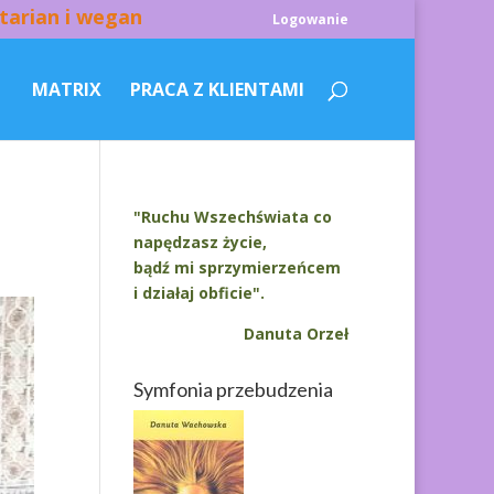
tarian i wegan
Logowanie
MATRIX
PRACA Z KLIENTAMI
"Ruchu Wszechświata co
napędzasz życie,
bądź mi sprzymierzeńcem
i działaj obficie".
Danuta Orzeł
Symfonia przebudzenia