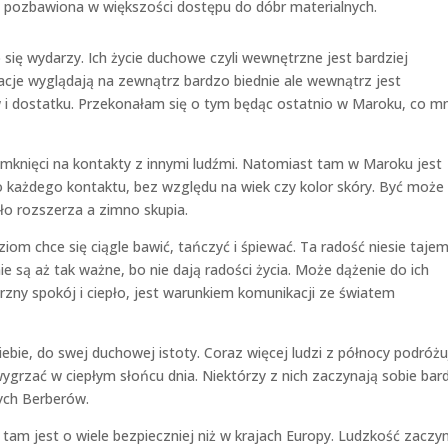
t pozbawiona w większości dostępu do dóbr materialnych.
co się wydarzy. Ich życie duchowe czyli wewnętrzne jest bardziej
racje wyglądają na zewnątrz bardzo biednie ale wewnątrz jest
 dostatku. Przekonałam się o tym będąc ostatnio w Maroku, co mn
zamknięci na kontakty z innymi ludźmi. Natomiast tam w Maroku jest
do każdego kontaktu, bez względu na wiek czy kolor skóry. Być może
ło rozszerza a zimno skupia.
iom chce się ciągle bawić, tańczyć i śpiewać. Ta radość niesie taje
nie są aż tak ważne, bo nie dają radości życia. Może dążenie do ich
zny spokój i ciepło, jest warunkiem komunikacji ze światem
bie, do swej duchowej istoty. Coraz więcej ludzi z północy podróżu
grzać w ciepłym słońcu dnia. Niektórzy z nich zaczynają sobie bar
ych Berberów.
ż tam jest o wiele bezpieczniej niż w krajach Europy. Ludzkość zaczy