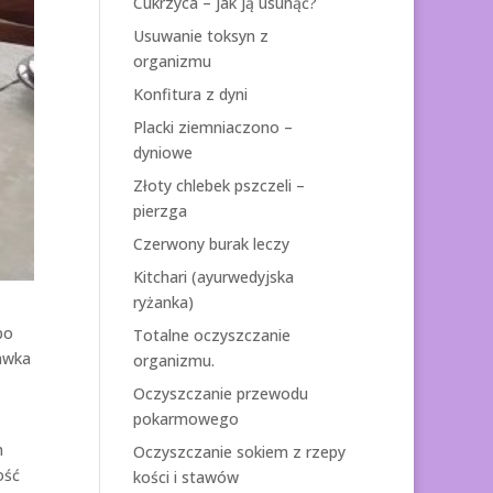
Cukrzyca – jak ją usunąć?
Usuwanie toksyn z
organizmu
Konfitura z dyni
Placki ziemniaczono –
dyniowe
Złoty chlebek pszczeli –
pierzga
Czerwony burak leczy
Kitchari (ayurwedyjska
ryżanka)
po
Totalne oczyszczanie
tawka
organizmu.
Oczyszczanie przewodu
pokarmowego
m
Oczyszczanie sokiem z rzepy
ość
kości i stawów