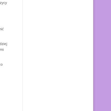
czycy
nić
dziej
imi
to