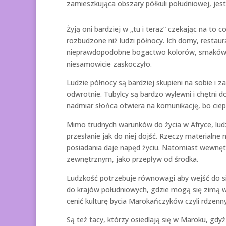
zamieszkująca obszary półkuli południowej, jes
Żyją oni bardziej w „tu i teraz” czekając na to 
rozbudzone niż ludzi północy. Ich domy, restau
nieprawdopodobne bogactwo kolorów, smaków i
niesamowicie zaskoczyło.
Ludzie północy są bardziej skupieni na sobie i 
odwrotnie. Tubylcy są bardzo wylewni i chętni 
nadmiar słońca otwiera na komunikację, bo ciep
Mimo trudnych warunków do życia w Afryce, ludz
przesłanie jak do niej dojść. Rzeczy materialne 
posiadania daje napęd życiu. Natomiast wewnętr
zewnętrznym, jako przepływ od środka.
Ludzkość potrzebuje równowagi aby wejść do sie
do krajów południowych, gdzie mogą się zimą wy
cenić kulturę bycia Marokańczyków czyli rdzenn
Są też tacy, którzy osiedlają się w Maroku, gdy