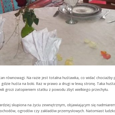
stan równowagi. Na razie jest totalna huśtawka, co widać chociażby 
, gdzie huśta na boki. Raz w prawo a drugi w lewą stronę. Taka huś
wili grozi zatopieniem statku z powodu zbyt wielkiego przechyłu.
ardziej skupiona na życiu zewnętrznym, objawiającym się nadmiare
ochodów, ogrodów czy zakładów przemysłowych. Natomiast ludzk