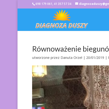
698 179 061, 41 357 57 34
diagnozaduszy@gm
Równoważenie biegun
utworzone przez
Danuta Orzeł
|
20/01/2019
|