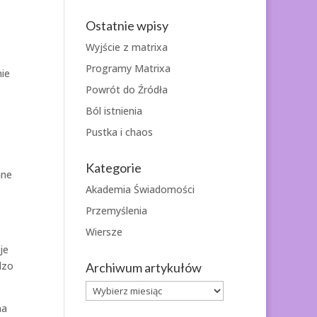
Ostatnie wpisy
Wyjście z matrixa
Programy Matrixa
ie
Powrót do Źródła
Ból istnienia
Pustka i chaos
Kategorie
mne
Akademia Świadomości
Przemyślenia
Wiersze
je
dzo
Archiwum artykułów
Archiwum
artykułów
na