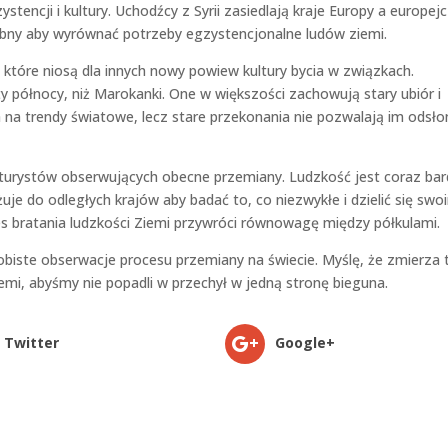
encji i kultury. Uchodźcy z Syrii zasiedlają kraje Europy a europej
zebny aby wyrównać potrzeby egzystencjonalne ludów ziemi.
, które niosą dla innych nowy powiew kultury bycia w związkach.
ty północy, niż Marokanki. One w większości zachowują stary ubiór i
 na trendy światowe, lecz stare przekonania nie pozwalają im odsło
turystów obserwujących obecne przemiany. Ludzkość jest coraz bar
żuje do odległych krajów aby badać to, co niezwykłe i dzielić się swo
s bratania ludzkości Ziemi przywróci równowagę między półkulami.
biste obserwacje procesu przemiany na świecie. Myślę, że zmierza 
emi, abyśmy nie popadli w przechył w jedną stronę bieguna.
Twitter
Google+