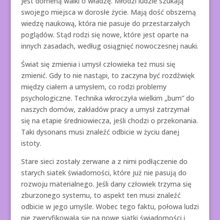
jest domeną walki o władzę. Młodzi ludzie szukają
swojego miejsca w dorosłe życie. Mają dość obszerną
wiedzę naukową, która nie pasuje do przestarzałych
poglądów. Stąd rodzi się nowe, które jest oparte na
innych zasadach, według osiągnięć nowoczesnej nauki.
Świat się zmienia i umysł człowieka też musi się
zmienić. Gdy to nie nastąpi, to zaczyna być rozdźwięk
między ciałem a umysłem, co rodzi problemy
psychologiczne. Technika wkroczyła wielkim „bum” do
naszych domów, zakładów pracy a umysł zatrzymał
się na etapie średniowiecza, jeśli chodzi o przekonania.
Taki dysonans musi znaleźć odbicie w życiu danej
istoty.
Stare sieci zostały zerwane a z nimi podłączenie do
starych siatek świadomości, które już nie pasują do
rozwoju materialnego. Jeśli dany człowiek trzyma się
zburzonego systemu, to aspekt ten musi znaleźć
odbicie w jego umyśle. Wobec tego faktu, połowa ludzi
nie zweryfikowała się na nowe siatki świadomości i