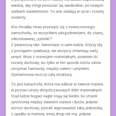
wiedzę, aby mógł poruszać się swobodnie, po nowych
siatkach świadomości. To one zasilają w życie i rozwój
osobisty.
Kto chciałby teraz przesiąść się z nowoczesnego
samochodu, ze wszystkimi udogodnieniami, do starej,
zdezolowanej „syrenki”?
Z pewnością nikt. Natomiast ci sami ludzie, którzy idą
z postępem cywilizacji, nie wszyscy zmieniają swój
umysł. Wraz z rozwojem materialnym, powinien iść
rozwój duchowy, bo tylko w ten sposób istota zdoła
utrzymać harmonię, między ciałem i umysłem.
Dysharmonia niszczy całą strukturę.
To jest katastrofa, która ma odbicie w świecie materii,
w postaci utraty dotychczasowych dóbr materialnych.
Stąd ludzie bogaci nagle stają się biedni, bo stracili
synchronię między światem materii i ducha. Jedynie
wzrost duchowy, potrafi wyprowadzić taką jednostkę
z upadku w materię. Innej drogi nie ma, jedynie