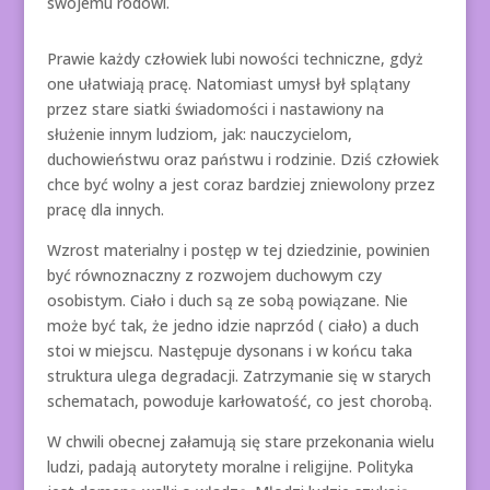
swojemu rodowi.
Prawie każdy człowiek lubi nowości techniczne, gdyż
one ułatwiają pracę. Natomiast umysł był splątany
przez stare siatki świadomości i nastawiony na
służenie innym ludziom, jak: nauczycielom,
duchowieństwu oraz państwu i rodzinie. Dziś człowiek
chce być wolny a jest coraz bardziej zniewolony przez
pracę dla innych.
Wzrost materialny i postęp w tej dziedzinie, powinien
być równoznaczny z rozwojem duchowym czy
osobistym. Ciało i duch są ze sobą powiązane. Nie
może być tak, że jedno idzie naprzód ( ciało) a duch
stoi w miejscu. Następuje dysonans i w końcu taka
struktura ulega degradacji. Zatrzymanie się w starych
schematach, powoduje karłowatość, co jest chorobą.
W chwili obecnej załamują się stare przekonania wielu
ludzi, padają autorytety moralne i religijne. Polityka