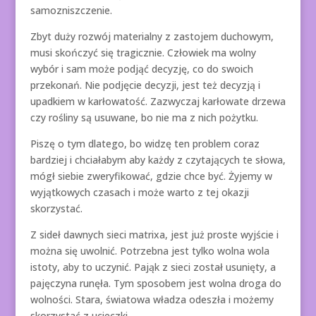
samozniszczenie.
Zbyt duży rozwój materialny z zastojem duchowym,
musi skończyć się tragicznie. Człowiek ma wolny
wybór i sam może podjąć decyzję, co do swoich
przekonań. Nie podjęcie decyzji, jest też decyzją i
upadkiem w karłowatość. Zazwyczaj karłowate drzewa
czy rośliny są usuwane, bo nie ma z nich pożytku.
Piszę o tym dlatego, bo widzę ten problem coraz
bardziej i chciałabym aby każdy z czytających te słowa,
mógł siebie zweryfikować, gdzie chce być. Żyjemy w
wyjątkowych czasach i może warto z tej okazji
skorzystać.
Z sideł dawnych sieci matrixa, jest już proste wyjście i
można się uwolnić. Potrzebna jest tylko wolna wola
istoty, aby to uczynić. Pająk z sieci został usunięty, a
pajęczyna runęła. Tym sposobem jest wolna droga do
wolności. Stara, światowa władza odeszła i możemy
skorzystać z ucieczki.