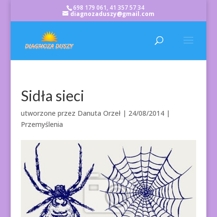
698 179 061, 41 357 57 34
diagnozaduszy@gmail.com
Sidła sieci
utworzone przez
Danuta Orzeł
|
24/08/2014
|
Przemyślenia