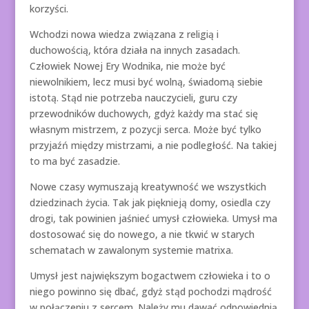
korzyści.
Wchodzi nowa wiedza związana z religią i
duchowością, która działa na innych zasadach.
Człowiek Nowej Ery Wodnika, nie może być
niewolnikiem, lecz musi być wolną, świadomą siebie
istotą. Stąd nie potrzeba nauczycieli, guru czy
przewodników duchowych, gdyż każdy ma stać się
własnym mistrzem, z pozycji serca. Może być tylko
przyjaźń między mistrzami, a nie podległość. Na takiej
to ma być zasadzie.
Nowe czasy wymuszają kreatywność we wszystkich
dziedzinach życia. Tak jak pięknieją domy, osiedla czy
drogi, tak powinien jaśnieć umysł człowieka. Umysł ma
dostosować się do nowego, a nie tkwić w starych
schematach w zawalonym systemie matrixa.
Umysł jest największym bogactwem człowieka i to o
niego powinno się dbać, gdyż stąd pochodzi mądrość
w połączeniu z sercem. Należy mu dawać odpowiednią