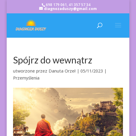
698 179 061, 41 357 57 34
diagnozaduszy@gmail.com
Spójrz do wewnątrz
utworzone przez
Danuta Orzeł
|
05/11/2023
|
Przemyślenia