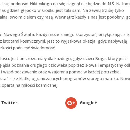
st się podnosić. Nikt nikogo na siłę ciągnął nie będzie do N.Ś. Natom
 nas gdzieś głęboko w środku jest taki sam. Na zewnątrz się tylko
ualną, swoim ciałem czy rasą. Wewnątrz każdy z nas jest podobny, g
do Nowego Świata. Każdy może z niego skorzystać, przyłączając się
z istotami kosmicznymi. Jest to wyjątkowa okazja, gdyż napływają
dzkości podnieść świadomość.
ości. Jest on zrozumiały dla każdego, gdyż dzieci Boga, który jest
 głębia poznania drugiego człowieka poprzez słowa i empatyczny od
aźń i współodczuwanie oraz wzajemna pomoc w każdej potrzebie.
tać się z klatki, ograniczających programów starego matrixa. Now
 oparta na miłości kosmicznej.
Twitter
Google+