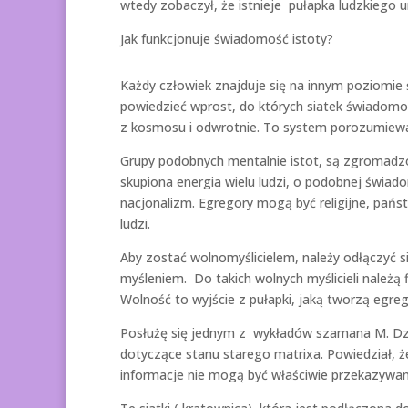
wtedy zobaczył, że istnieje pułapka ludzkiego 
Jak funkcjonuje świadomość istoty?
Każdy człowiek znajduje się na innym poziomie
powiedzieć wprost, do których siatek świadomośc
z kosmosu i odwrotnie. To system porozumiewan
Grupy podobnych mentalnie istot, są zgromad
skupiona energia wielu ludzi, o podobnej świad
nacjonalizm. Egregory mogą być religijne, pań
ludzi.
Aby zostać wolnomyślicielem, należy odłączyć
myśleniem. Do takich wolnych myślicieli należą
Wolność to wyjście z pułapki, jaką tworzą egreg
Posłużę się jednym z wykładów szamana M. Dziu
dotyczące stanu starego matrixa. Powiedział, ż
informacje nie mogą być właściwie przekazywan