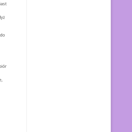
iast
dyż
 do
biór
e,