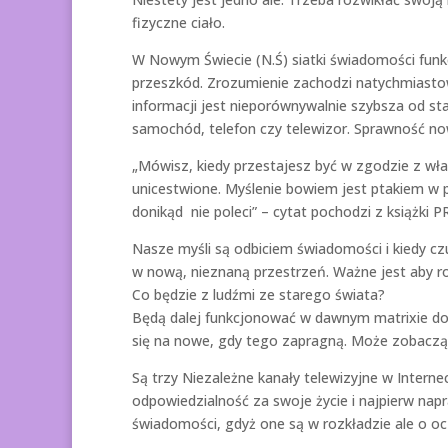
fizyczne ciało.
W Nowym Świecie (N.Ś) siatki świadomości funkc
przeszkód. Zrozumienie zachodzi natychmiasto
informacji jest nieporównywalnie szybsza od s
samochód, telefon czy telewizor. Sprawność now
„Mówisz, kiedy przestajesz być w zgodzie z wła
unicestwione. Myślenie bowiem jest ptakiem w p
donikąd nie poleci” – cytat pochodzi z książki 
Nasze myśli są odbiciem świadomości i kiedy cz
w nową, nieznaną przestrzeń. Ważne jest aby ro
Co będzie z ludźmi ze starego świata?
Będą dalej funkcjonować w dawnym matrixie do 
się na nowe, gdy tego zapragną. Może zobaczą 
Są trzy Niezależne kanały telewizyjne w Intern
odpowiedzialność za swoje życie i najpierw napr
świadomości, gdyż one są w rozkładzie ale o oc