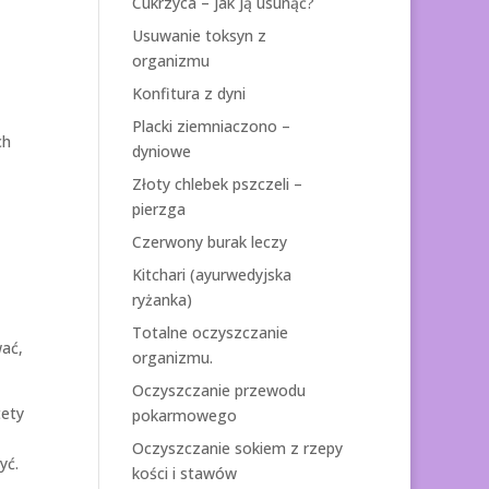
Cukrzyca – jak ją usunąć?
Usuwanie toksyn z
organizmu
Konfitura z dyni
Placki ziemniaczono –
ch
dyniowe
Złoty chlebek pszczeli –
pierzga
Czerwony burak leczy
z
Kitchari (ayurwedyjska
ryżanka)
Totalne oczyszczanie
ać,
organizmu.
Oczyszczanie przewodu
tety
pokarmowego
Oczyszczanie sokiem z rzepy
yć.
kości i stawów