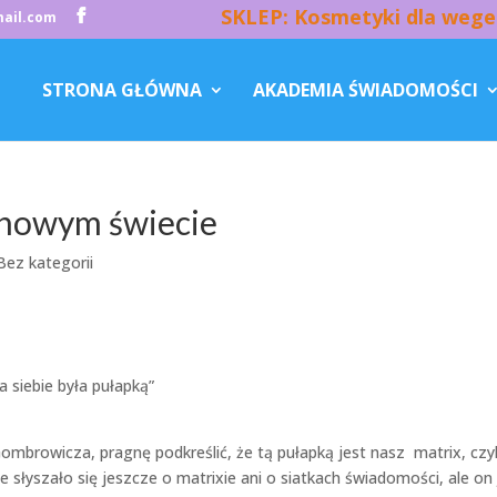
SKLEP: Kosmetyki dla wege
ail.com
STRONA GŁÓWNA
AKADEMIA ŚWIADOMOŚCI
 nowym świecie
Bez kategorii
 siebie była pułapką”
browicza, pragnę podkreślić, że tą pułapką jest nasz matrix, czyl
e słyszało się jeszcze o matrixie ani o siatkach świadomości, ale on 