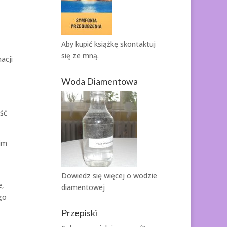
Aby kupić książkę
skontaktuj
się ze mną.
acji
Woda Diamentowa
ość
im
Dowiedz się więcej o
wodzie
e,
diamentowej
go
Przepiski