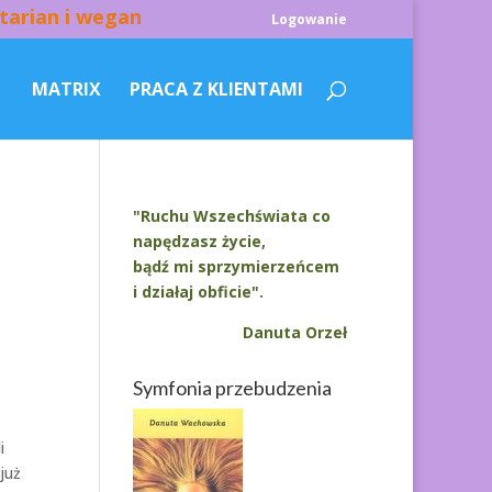
tarian i wegan
Logowanie
MATRIX
PRACA Z KLIENTAMI
"Ruchu Wszechświata co
napędzasz życie,
bądź mi sprzymierzeńcem
i działaj obficie".
Danuta Orzeł
Symfonia przebudzenia
i
już