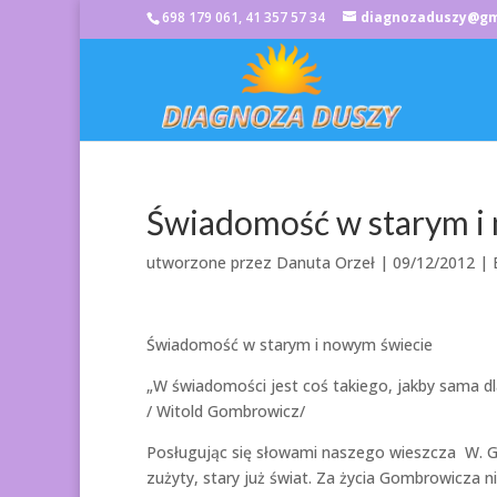
698 179 061, 41 357 57 34
diagnozaduszy@gm
Świadomość w starym i
utworzone przez
Danuta Orzeł
|
09/12/2012
| 
Świadomość w starym i nowym świecie
„W świadomości jest coś takiego, jakby sama dla
/ Witold Gombrowicz/
Posługując się słowami naszego wieszcza W. Gom
zużyty, stary już świat. Za życia Gombrowicza ni