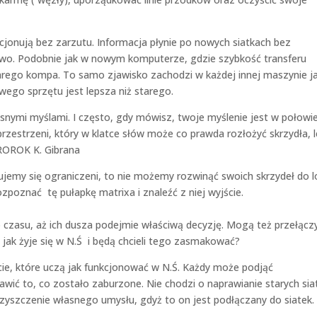
jonują bez zarzutu. Informacja płynie po nowych siatkach bez
wo. Podobnie jak w nowym komputerze, gdzie szybkość transferu
tarego kompa. To samo zjawisko zachodzi w każdej innej maszynie j
ego sprzętu jest lepsza niż starego.
snymi myślami. I często, gdy mówisz, twoje myślenie jest w połowi
rzestrzeni, który w klatce słów może co prawda rozłożyć skrzydła, 
PROROK K. Gibrana
ujemy się ograniczeni, to nie możemy rozwinąć swoich skrzydeł do l
zpoznać tę pułapkę matrixa i znaleźć z niej wyjście.
czasu, aż ich dusza podejmie właściwą decyzję. Mogą też przełącz
jak żyje się w N.Ś i będą chcieli tego zasmakować?
ecie, które uczą jak funkcjonować w N.Ś. Każdy może podjąć
awić to, co zostało zaburzone. Nie chodzi o naprawianie starych sia
zyszczenie własnego umysłu, gdyż to on jest podłączany do siatek.