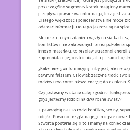
Te siatki ( kratownica), która jest podłączona d
poszczególne segmenty kratek mają inny materi
przepływa prawidłowa informacja, lecz jest zaf
Dlatego większość społeczeństwa nie może zroz
odebrać informacji. Do tego jeszcze są na splota
Moim skromnym zdaniem węzły na siatkach, są 
konfliktów i nie załatwionych przez pokolenia 
innego materiału, to przejaw utraconej energii 
zapomniała o jego istnieniu jak np.: samobójst
„Kabel energoinformacyjny” niby jest, ale nie u
pewnym fałszem. Człowiek zaczyna tracić swoją 
rodziny i ma coraz niższą energię do działania. 
Czy jesteśmy w stanie dalej zgodnie funkcjon
gdyż jesteśmy rozbici na dwa różne światy?
Z pewnością nie! To rodzi konflikty, wojny, sepa
odejść. Powinno przyjść na jego miejsce nowe, 
Stwórca postarał się o to i mamy na koniec cz
Niestety jest jedno ale. Trzeba rozwikłać swoj