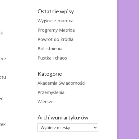
Ostatnie wpisy
Wyjście z matrixa
Programy Matrixa
ak
Powrót do Źródła
Ból istnienia
e
Pustka i chaos
lecz
Kategorie
otu
Akademia Świadomości
Przemyślenia
yć
Wiersze
Archiwum artykułów
tek
Archiwum
artykułów