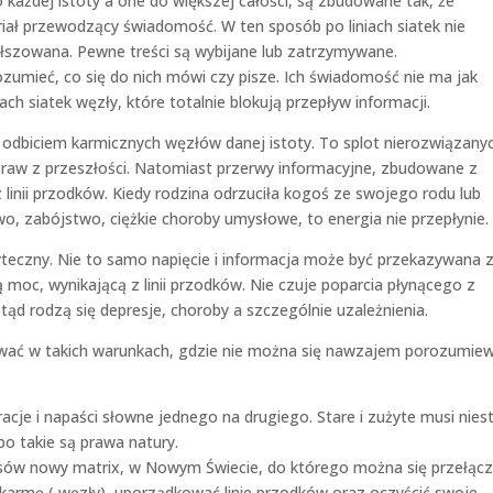
o każdej istoty a one do większej całości, są zbudowane tak, że
ał przewodzący świadomość. W ten sposób po liniach siatek nie
ałszowana. Pewne treści są wybijane lub zatrzymywane.
umieć, co się do nich mówi czy pisze. Ich świadomość nie ma jak
ch siatek węzły, które totalnie blokują przepływ informacji.
odbiciem karmicznych węzłów danej istoty. To splot nierozwiązany
spraw z przeszłości. Natomiast przerwy informacyjne, zbudowane z
z linii przodków. Kiedy rodzina odrzuciła kogoś ze swojego rodu lub
wo, zabójstwo, ciężkie choroby umysłowe, to energia nie przepłynie.
żyteczny. Nie to samo napięcie i informacja może być przekazywana 
moc, wynikającą z linii przodków. Nie czuje poparcia płynącego z
Stąd rodzą się depresje, choroby a szczególnie uzależnienia.
ować w takich warunkach, gdzie nie można się nawzajem porozumiew
racje i napaści słowne jednego na drugiego. Stare i zużyte musi nies
bo takie są prawa natury.
asów nowy matrix, w Nowym Świecie, do którego można się przełącz
ą karmę ( węzły), uporządkować linie przodków oraz oczyścić swoje