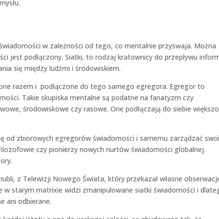
umysłu.
 świadomości w zależności od tego, co mentalnie przyswaja. Można
i jest podłączony. Siatki, to rodzaj kratownicy do przepływu inform
ia się między ludźmi i środowiskiem.
zone razem i podłączone do tego samego egregora. Egregor to
omości. Takie skupiska mentalne są podatne na fanatyzm czy
stwowe, środowiskowe czy rasowe. One podłączają do siebie większ
 się od zbiorowych egregorów świadomości i samemu zarządzać swo
 filozofowie czy pionierzy nowych nurtów świadomości globalnej.
ory.
bli, z Telewizji Nowego Świata, który przekazał własne obserwacj
e w starym matrixie widzi zmanipulowane siatki świadomości i dlate
e ani odbierane.