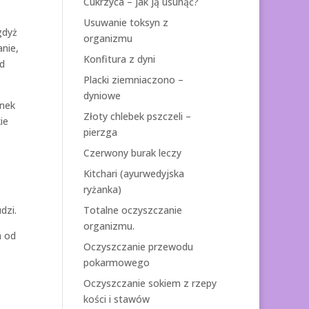
Cukrzyca – jak ją usunąć?
Usuwanie toksyn z
gdyż
organizmu
nie,
Konfitura z dyni
od
Placki ziemniaczono –
dyniowe
unek
Złoty chlebek pszczeli –
ie
pierzga
Czerwony burak leczy
Kitchari (ayurwedyjska
ryżanka)
dzi.
Totalne oczyszczanie
organizmu.
a od
Oczyszczanie przewodu
pokarmowego
Oczyszczanie sokiem z rzepy
kości i stawów