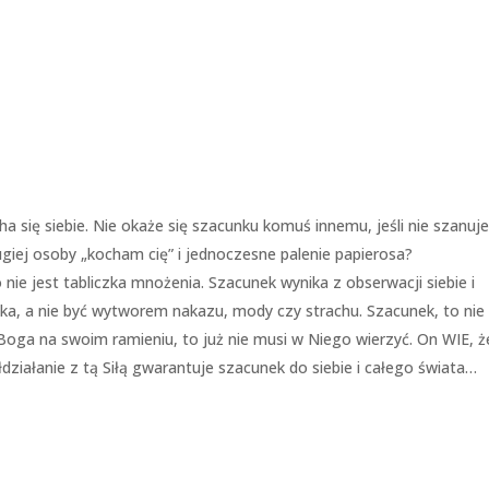
a się siebie. Nie okaże się szacunku komuś innemu, jeśli nie szanuje
ugiej osoby „kocham cię” i jednoczesne palenie papierosa?
nie jest tabliczka mnożenia. Szacunek wynika z obserwacji siebie i
ka, a nie być wytworem nakazu, mody czy strachu. Szacunek, to nie
ę Boga na swoim ramieniu, to już nie musi w Niego wierzyć. On WIE, ż
łdziałanie z tą Siłą gwarantuje szacunek do siebie i całego świata…