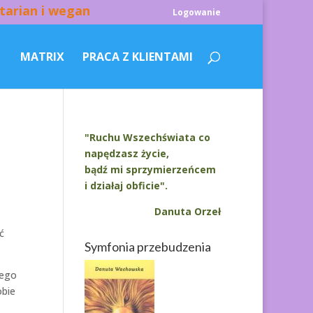
tarian i wegan
Logowanie
MATRIX
PRACA Z KLIENTAMI
"Ruchu Wszechświata co
napędzasz życie,
bądź mi sprzymierzeńcem
i działaj obficie".
Danuta Orzeł
ć
Symfonia przebudzenia
mego
obie