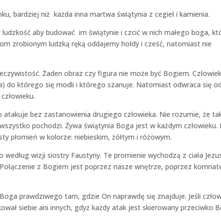
ku, bardziej niż każda inna martwa świątynia z cegieł i kamienia.
ludzkość aby budować im świątynie i czcić w nich małego boga, kt
kom zrobionym ludzką ręką oddajemy hołdy i cześć, natomiast nie
zeczywistość. Żaden obraz czy figura nie może być Bogiem. Człowie
) do którego się modli i którego szanuje. Natomiast odwraca się o
 człowieku.
o atakuje bez zastanowienia drugiego człowieka. Nie rozumie, że ta
szystko pochodzi. Żywa świątynia Boga jest w każdym człowieku. P
sty płomień w kolorze: niebieskim, żółtym i różowym.
 według wizji siostry Faustyny. Te promienie wychodzą z ciała Jezu
. Połączenie z Bogiem jest poprzez nasze wnętrze, poprzez komnat
m Boga prawdziwego tam, gdzie On naprawdę się znajduje. Jeśli człow
ował siebie ani innych, gdyż każdy atak jest skierowany przeciwko 