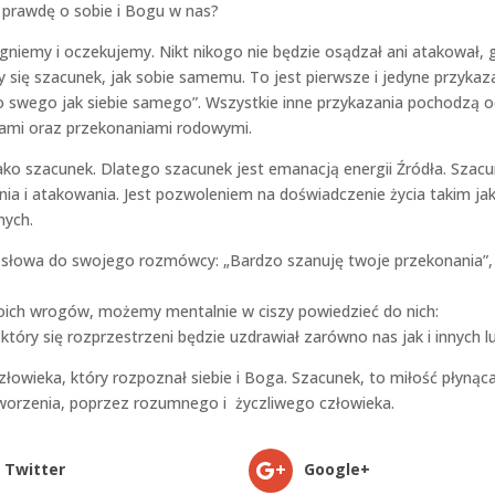
ę prawdę o sobie i Bogu w nas?
gniemy i oczekujemy. Nikt nikogo nie będzie osądzał ani atakował, 
się szacunek, jak sobie samemu. To jest pierwsze i jedyne przykaza
ego swego jak siebie samego”. Wszystkie inne przykazania pochodzą 
zami oraz przekonaniami rodowymi.
ako szacunek. Dlatego szacunek jest emanacją energii Źródła. Szac
nia i atakowania. Jest pozwoleniem na doświadczenie życia takim jak
nych.
e słowa do swojego rozmówcy: „Bardzo szanuję twoje przekonania”,
woich wrogów, możemy mentalnie w ciszy powiedzieć do nich:
który się rozprzestrzeni będzie uzdrawiał zarówno nas jak i innych lu
owieka, który rozpoznał siebie i Boga. Szacunek, to miłość płynąc
stworzenia, poprzez rozumnego i życzliwego człowieka.
Twitter
Google+