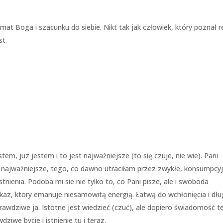
at Boga i szacunku do siebie. Nikt tak jak człowiek, który poznał r
st.
em, juz jestem i to jest najważniejsze (to się czuje, nie wie). Pani
najważniejsze, tego, co dawno utraciłam przez zwykłe, konsumpcy
istnienia. Podoba mi sie nie tylko to, co Pani pisze, ale i swoboda
ekaz, ktory emanuje niesamowitą energią. Łatwą do wchłonięcia i dł
awdziwe ja. Istotne jest wiedzieć (czuć), ale dopiero świadomość te
iwe bycie i istnienie tu i teraz.