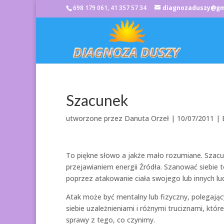
698 179 061, 41 357 57 34
diagnozaduszy@gm
Szacunek
utworzone przez
Danuta Orzeł
|
10/07/2011
| 
To piękne słowo a jakże mało rozumiane. Szacun
przejawianiem energii Źródła. Szanować siebie 
poprzez atakowanie ciała swojego lub innych lud
Atak może być mentalny lub fizyczny, polegając
siebie uzależnieniami i różnymi truciznami, któ
sprawy z tego, co czynimy.