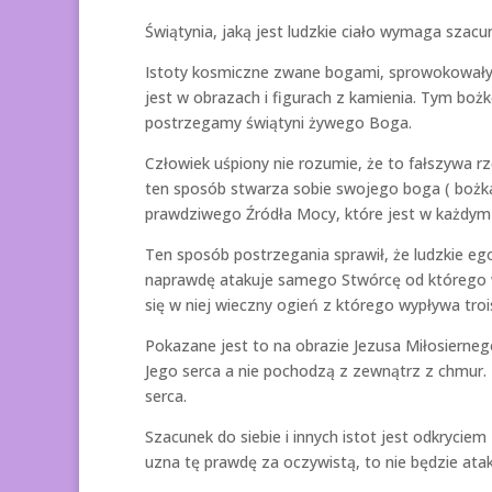
Świątynia, jaką jest ludzkie ciało wymaga szacun
Istoty kosmiczne zwane bogami, sprowokowały 
jest w obrazach i figurach z kamienia. Tym boż
postrzegamy świątyni żywego Boga.
Człowiek uśpiony nie rozumie, że to fałszywa r
ten sposób stwarza sobie swojego boga ( bożka
prawdziwego Źródła Mocy, które jest w każdym
Ten sposób postrzegania sprawił, że ludzkie eg
naprawdę atakuje samego Stwórcę od którego w
się w niej wieczny ogień z którego wypływa troi
Pokazane jest to na obrazie Jezusa Miłosiernego
Jego serca a nie pochodzą z zewnątrz z chmur
serca.
Szacunek do siebie i innych istot jest odkrycie
uzna tę prawdę za oczywistą, to nie będzie atak