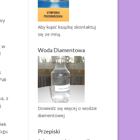
óry
Aby kupić książkę
skontaktuj
się ze mną.
k w
Woda Diamentowa
d
k
ali
sa, z
ę
Dowiedz się więcej o
wodzie
diamentowej
iek
Przepiski
Bogu.