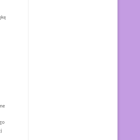
ękę
jne
ugo
j