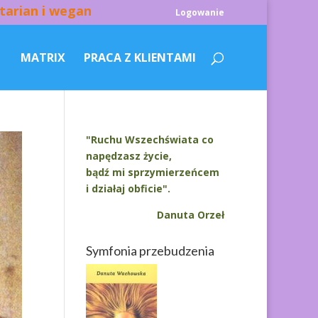
tarian i wegan
Logowanie
MATRIX
PRACA Z KLIENTAMI
"Ruchu Wszechświata co
napędzasz życie,
bądź mi sprzymierzeńcem
i działaj obficie".
Danuta Orzeł
Symfonia przebudzenia