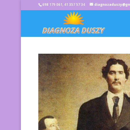
698 179 061, 41 357 57 34
diagnozaduszy@gm