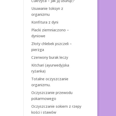
Cukrzyca – jak ją usunąć?
Usuwanie toksyn z
organizmu
Konfitura z dyni
Placki ziemniaczono –
dyniowe
Złoty chlebek pszczeli –
pierzga
Czerwony burak leczy
Kitchari (ayurwedyjska
ryżanka)
Totalne oczyszczanie
organizmu.
Oczyszczanie przewodu
pokarmowego
Oczyszczanie sokiem z rzepy
kości i stawów