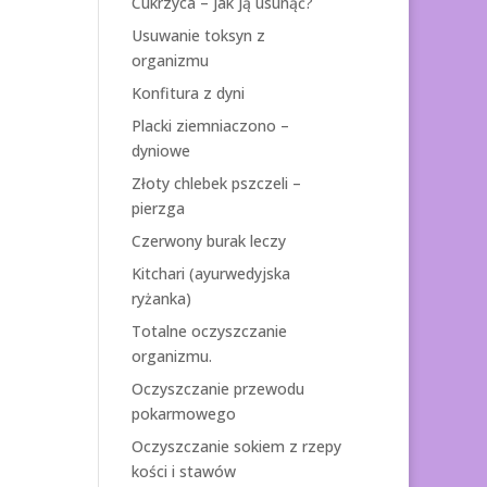
Cukrzyca – jak ją usunąć?
Usuwanie toksyn z
organizmu
Konfitura z dyni
Placki ziemniaczono –
dyniowe
Złoty chlebek pszczeli –
pierzga
Czerwony burak leczy
Kitchari (ayurwedyjska
ryżanka)
Totalne oczyszczanie
organizmu.
Oczyszczanie przewodu
pokarmowego
Oczyszczanie sokiem z rzepy
kości i stawów