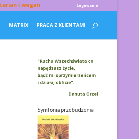
tarian i wegan
Logowanie
MATRIX
PRACA Z KLIENTAMI
"Ruchu Wszechświata co
napędzasz życie,
bądź mi sprzymierzeńcem
i działaj obficie".
Danuta Orzeł
Symfonia przebudzenia