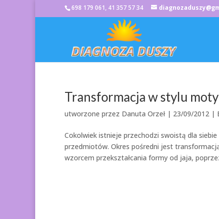
698 179 061, 41 357 57 34
diagnozaduszy@gm
Transformacja w stylu moty
utworzone przez
Danuta Orzeł
|
23/09/2012
| 
Cokolwiek istnieje przechodzi swoistą dla siebi
przedmiotów. Okres pośredni jest transformacj
wzorcem przekształcania formy od jaja, poprzez