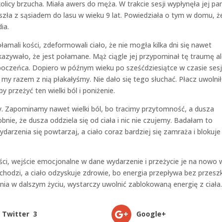
licy brzucha. Miała awers do męża. W trakcie sesji wypłynęła jej pa
szła z sąsiadem do lasu w wieku 9 lat. Powiedziała o tym w domu, ż
ia.
ołamali kości, zdeformowali ciało, że nie mogła kilka dni się nawet
kazywało, że jest połamane. Mąż ciągle jej przypominał tę traumę a
boczeńca. Dopiero w późnym wieku po sześćdziesiątce w czasie sesj
my razem z nią płakałyśmy. Nie dało się tego słuchać. Płacz uwolnił
y przeżyć ten wielki ból i poniżenie.
y. Zapominamy nawet wielki ból, bo tracimy przytomność, a dusza
obnie, że dusza oddziela się od ciała i nic nie czujemy. Badałam to
wydarzenia się powtarzaj, a ciało coraz bardziej się zamraża i blokuje
ci, wejście emocjonalne w dane wydarzenie i przeżycie je na nowo 
hodzi, a ciało odzyskuje zdrowie, bo energia przepływa bez przesz
nia w dalszym życiu, wystarczy uwolnić zablokowaną energię z ciała.
Twitter
3
Google+