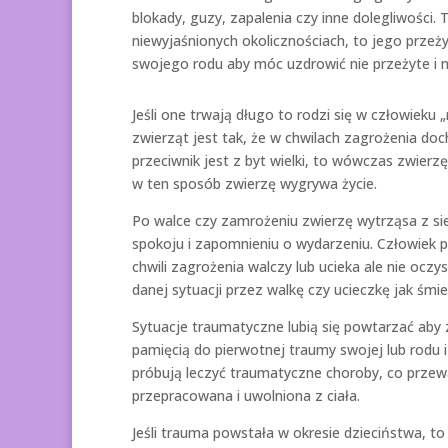
blokady, guzy, zapalenia czy inne dolegliwości.
niewyjaśnionych okolicznościach, to jego przeż
swojego rodu aby móc uzdrowić nie przeżyte i 
Jeśli one trwają długo to rodzi się w człowieku 
zwierząt jest tak, że w chwilach zagrożenia doch
przeciwnik jest z byt wielki, to wówczas zwierz
w ten sposób zwierzę wygrywa życie.
Po walce czy zamrożeniu zwierzę wytrząsa z si
spokoju i zapomnieniu o wydarzeniu. Człowiek 
chwili zagrożenia walczy lub ucieka ale nie oczy
danej sytuacji przez walkę czy ucieczkę jak śmi
Sytuacje traumatyczne lubią się powtarzać aby
pamięcią do pierwotnej traumy swojej lub rodu 
próbują leczyć traumatyczne choroby, co przew
przepracowana i uwolniona z ciała.
Jeśli trauma powstała w okresie dzieciństwa, t