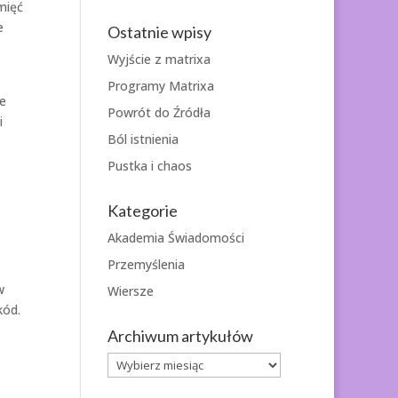
mięć
e
Ostatnie wpisy
Wyjście z matrixa
Programy Matrixa
le
Powrót do Źródła
i
Ból istnienia
Pustka i chaos
Kategorie
Akademia Świadomości
Przemyślenia
w
Wiersze
kód.
Archiwum artykułów
Archiwum
artykułów