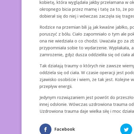
kobietę, która wyglądała jakby przełamana w oko
okropnego bicia przez mamę i tatę za to, że po
dobierał się do niej i wówczas zaczęła się traged
Rodzice na przemian bili ją jak kwaśne jabłko, p
poruszyć z bólu. Ciało zapomniało o tym ale po
ona nie wiedziała o co chodzi. Uważała go za z
przypomniała sobie to wydarzenie. Wypłakała, a 
zamrożenie, gdyż dusza oddzieliła się od ciała ab
Tak działają traumy o których nie zawsze wiem
oddziela się od ciała. W czasie operacji jest pod
zjawisko osobiście i wiem, że tak jest. Kolejne 
przepływ energii.
Jedynym rozwiązaniem jest powrót do przeszłoś
innej odsłonie. Wówczas uzdrowiona trauma odc
Uzdrowiona trauma daje wielka siłę i moc działa
Facebook