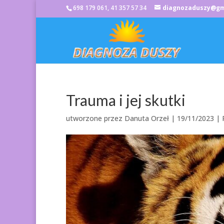
698 179 061, 41 357 57 34
diagnozaduszy@gm
Trauma i jej skutki
utworzone przez
Danuta Orzeł
|
19/11/2023
|