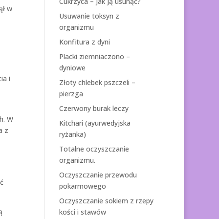
Cukrzyca – jak ją usunąć?
ął w
Usuwanie toksyn z
organizmu
Konfitura z dyni
Placki ziemniaczono –
dyniowe
ia i
Złoty chlebek pszczeli –
pierzga
Czerwony burak leczy
h. W
Kitchari (ayurwedyjska
a z
ryżanka)
Totalne oczyszczanie
organizmu.
Oczyszczanie przewodu
yć
pokarmowego
Oczyszczanie sokiem z rzepy
ą
kości i stawów