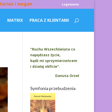
tarian i wegan
Logowanie
MATRIX
PRACA Z KLIENTAMI
"Ruchu Wszechświata co
napędzasz życie,
bądź mi sprzymierzeńcem
i działaj obficie".
Danuta Orzeł
Symfonia przebudzenia