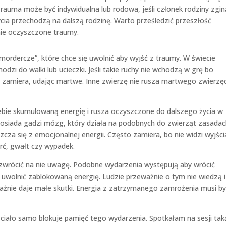
 Trauma może być indywidualna lub rodowa, jeśli członek rodziny zgin
ycia przechodzą na dalszą rodzinę. Warto prześledzić przeszłość
nie oczyszczone traumy.
„mordercze”, które chce się uwolnić aby wyjść z traumy. W świecie
odzi do walki lub ucieczki. Jeśli takie ruchy nie wchodzą w grę bo
ę zamiera, udając martwe. Inne zwierzę nie rusza martwego zwierzęc
ebie skumulowaną energię i rusza oczyszczone do dalszego życia w
posiada gadzi mózg, który działa na podobnych do zwierząt zasadac
szcza się z emocjonalnej energii. Często zamiera, bo nie widzi wyjści
erć, gwałt czy wypadek.
 zwrócić na nie uwagę. Podobne wydarzenia występują aby wrócić
i uwolnić zablokowaną energię. Ludzie przeważnie o tym nie wiedzą i
ażnie daje małe skutki. Energia z zatrzymanego zamrożenia musi b
o ciało samo blokuje pamięć tego wydarzenia. Spotkałam na sesji tak