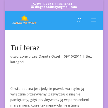
698 179 061, 41 357 57 34
diagnozaduszy@gmail.com
Tu i teraz
utworzone przez
Danuta Orzeł
|
09/10/2011
| Bez
kategorii
Chwila obecna jest jedynie prawdziwa i tylko ją
wyłącznie przeżywamy. Zazwyczaj o niej nie
pamiętamy, gdyż przykrywamy ją wspomnieniami i
marzeniami, które tak naprawdę nie istnieją.