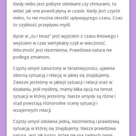
Kiedy niebo jest pokryte obłokami czy chmurami, to
widać jak one powoli płyną w czasie. Kiedy jest czyste
niebo, to nie można określić upływającego czasu. Czas
to szybkość przepływu myśli.
Bycie w „tu i teraz” jest wyjściem z czasu liniowego i
wejściem w czas wertykalny czyli w wieczność.
Wieczność jest niezmienna. Prawdziwa natura nie
podlega zmianom.
Czysty umysł zanurzony w teraźniejszości, ujawnia
obecną sytuację i relację w jakiej się znajdujemy.
Zawsze jesteśmy w jakiejś sytuacji i relacji oraz w
działaniu. Jeśli myślimy, mamy kilka opcji na temat
sytuacji w której jesteśmy. Nasze umysły są różne i
stąd powstają różnorodne oceny sytuacji i
wzajemnych relacji.
Czysty umysł odsłania jedną, niezmienną i prawdziwą
sytuację w której się znajdujemy. Nasza prawdziwa
natura jest jak lustro, które nie ma żadnych opinii,