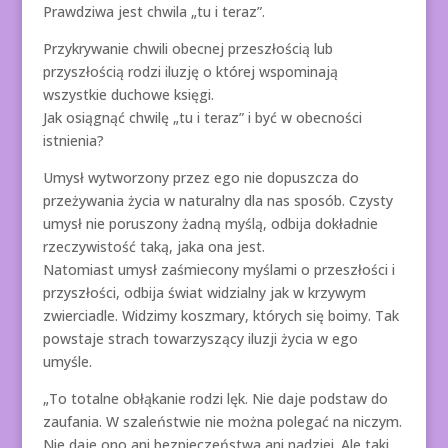
Prawdziwa jest chwila „tu i teraz”.
Przykrywanie chwili obecnej przeszłością lub
przyszłością rodzi iluzję o której wspominają
wszystkie duchowe księgi.
Jak osiągnąć chwilę „tu i teraz” i być w obecności
istnienia?
Umysł wytworzony przez ego nie dopuszcza do
przeżywania życia w naturalny dla nas sposób. Czysty
umysł nie poruszony żadną myślą, odbija dokładnie
rzeczywistość taką, jaka ona jest.
Natomiast umysł zaśmiecony myślami o przeszłości i
przyszłości, odbija świat widzialny jak w krzywym
zwierciadle. Widzimy koszmary, których się boimy. Tak
powstaje strach towarzyszący iluzji życia w ego
umyśle.
„To totalne obłąkanie rodzi lęk. Nie daje podstaw do
zaufania. W szaleństwie nie można polegać na niczym.
Nie daje ono ani bezpieczeństwa ani nadziei. Ale taki