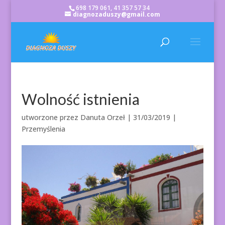
698 179 061, 41 357 57 34
diagnozaduszy@gmail.com
Wolność istnienia
utworzone przez
Danuta Orzeł
|
31/03/2019
|
Przemyślenia