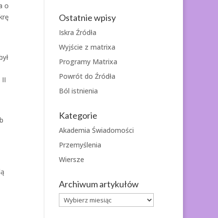
a o
Ostatnie wpisy
krę
Iskra Źródła
Wyjście z matrixa
był
Programy Matrixa
Powrót do Źródła
II
Ból istnienia
Kategorie
ób
Akademia Świadomości
Przemyślenia
Wiersze
dą
Archiwum artykułów
Archiwum
artykułów