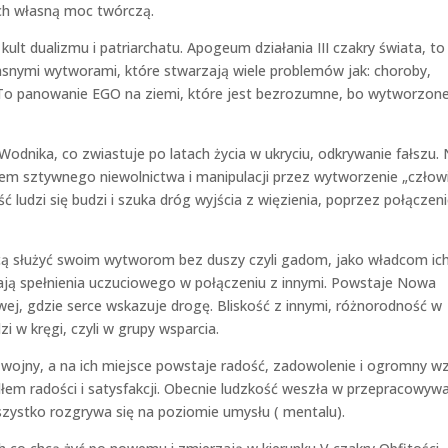
ach własną moc twórczą.
 kult dualizmu i patriarchatu. Apogeum działania III czakry świata, to
asnymi wytworami, które stwarzają wiele problemów jak: choroby,
ę. To panowanie EGO na ziemi, które jest bezrozumne, bo wytworzon
odnika, co zwiastuje po latach życia w ukryciu, odkrywanie fałszu
em sztywnego niewolnictwa i manipulacji przez wytworzenie „człow
 ludzi się budzi i szuka dróg wyjścia z więzienia, poprzez połączeni
hcą służyć swoim wytworom bez duszy czyli gadom, jako władcom ic
ają spełnienia uczuciowego w połączeniu z innymi. Powstaje Nowa
ej, gdzie serce wskazuje drogę. Bliskość z innymi, różnorodność w
i w kręgi, czyli w grupy wsparcia.
y i wojny, a na ich miejsce powstaje radość, zadowolenie i ogromny w
ódłem radości i satysfakcji. Obecnie ludzkość weszła w przepracowyw
Wszystko rozgrywa się na poziomie umysłu ( mentalu).