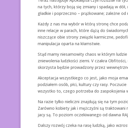
Teraz następuje Apokalipsa czyli rozdział na ty
na tych, którzy boją się zmiany i spadają w dół,
gładkie i poprzeczno – prążkowane; zależne od 
Każdy z nas ma wybór w którą stronę chce pod
inne relacje w parach, które dążą do świadomyc
niszczące obie strony związki karmiczne, pedofi
manipulacja oparta na kłamstwie.
Stąd mamy niesamowity chaos w którym ludzie s
zniewolenia ludzkości ziemi. V czakra Obfitości
skorzysta będzie prowadzony przez wewnętrzneg
Akceptacja wszystkiego co jest, jako moja ema
podziałem osób, płci, kultury czy rasy. Poczucie
wszystko to, czego potrzeba do zaspokojenia w
Na razie tylko nieliczni znajdują się na tym po
Zarówno kobiety jak i mężczyźni są traktowani 
jacy są. To poziom oczekiwanego od dawna RAJ
Dalszy rozwój czeka na rasę ludzką, jako wzros