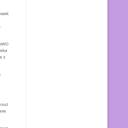
 wiek
e
. NWO
ieka
e z
h
zrost
anie