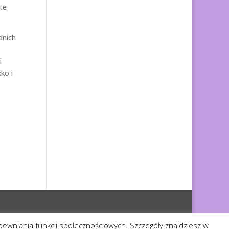
te
dnich
i
ko i
apewniania funkcji społecznościowych. Szczegóły znajdziesz w