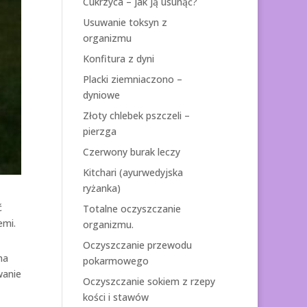
Cukrzyca – jak ją usunąć?
Usuwanie toksyn z
organizmu
Konfitura z dyni
Placki ziemniaczono –
dyniowe
Złoty chlebek pszczeli –
pierzga
Czerwony burak leczy
Kitchari (ayurwedyjska
ryżanka)
ć
Totalne oczyszczanie
emi.
organizmu.
Oczyszczanie przewodu
na
pokarmowego
wanie
Oczyszczanie sokiem z rzepy
kości i stawów