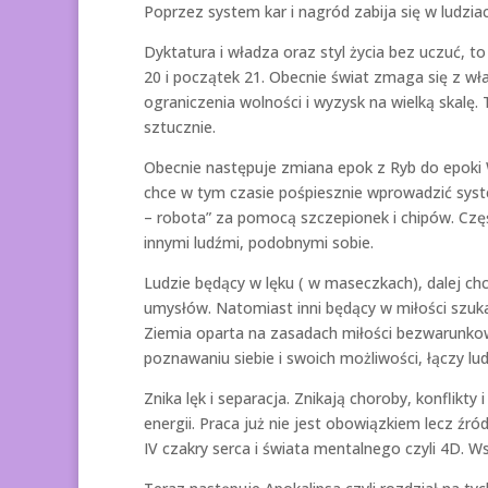
Poprzez system kar i nagród zabija się w ludzi
Dyktatura i władza oraz styl życia bez uczuć, to
20 i początek 21. Obecnie świat zmaga się z wł
ograniczenia wolności i wyzysk na wielką skal
sztucznie.
Obecnie następuje zmiana epok z Ryb do epoki W
chce w tym czasie pośpiesznie wprowadzić syst
– robota” za pomocą szczepionek i chipów. Część
innymi ludźmi, podobnymi sobie.
Ludzie będący w lęku ( w maseczkach), dalej c
umysłów. Natomiast inni będący w miłości szuk
Ziemia oparta na zasadach miłości bezwarunkow
poznawaniu siebie i swoich możliwości, łączy ludz
Znika lęk i separacja. Znikają choroby, konflikt
energii. Praca już nie jest obowiązkiem lecz źr
IV czakry serca i świata mentalnego czyli 4D. 