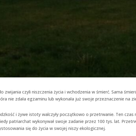
o zwijania czyli niszczenia życia i wchodzenia w śmierć. Sama śmier
która nie zdała egzaminu lub wykonała już swoje przeznaczenie na zi
udzkość i żywe istoty walczyły początkowo o przetrwanie. Ten czas 
kiedy patriarchat wykonywał swoje zadanie przez 100 tys. lat. Przetr
ystosowania się do życia w swojej niszy ekologicznej.