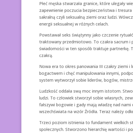
Płeć męska stwarzała granice, które ulegały wi
zapewnienie poczucia bezpieczeństwa i tresura lu
sakralną czyli seksualną ziemi oraz ludzi. Wówc
energii seksualnej w różnych celach.
Powstawał seks świątynny jako czczenie rytuał
traktowany przedmiotowo. To czakra sacrum i pr
świadomości w ten sposób traktuje partnerkę. T
czakrą.
Nowa era to okres panowania III czakry ziemi i 
bogactwem i chęć manipulowania innymi, podpor
system wytworzył sobie liderów, bogów, mistrz
Ludzkość oddała swą moc innym istotom. Stwo
ludzi. To człowiek stworzył sobie własnych, z
fałszywi bogowie i gady mają władzę nad nami 
wszechświata na wzór Źródła. Teraz należy odkre
Trzeci poziom istnienia to fundament wielkich st
społecznych. Stworzono hierarchię wartości i