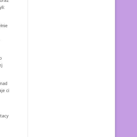
 oraz
li:
łnie
a
o
ej
onad
je ci
 tacy