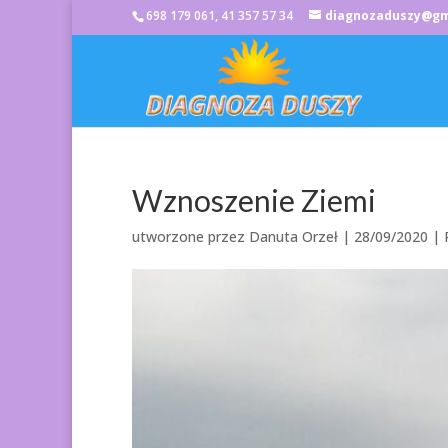
698 179 061, 41 357 57 34
diagnozaduszy@gm
Wznoszenie Ziemi
utworzone przez
Danuta Orzeł
|
28/09/2020
|