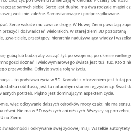
ch co chcą żyć po nowemu i zmierzają w kierunku V czakry Obfitości,
 niszcząc samych siebie. Serce jest dualne, ma dwa rodzaje mięśni czy
naszej woli i nie zależne. Samostanowiące i podporządkowane.
ążać. Serce wskaże mu zawsze drogę. W Nowej Ziemi powstają zupe
h przeżyć i doświadczeń wielorakich. W starej ziemi 3D pozostaną
le, gwałciciele, przestępcy, hierarchia nadużywająca władzy i wszelk
ię gubią lub budzą aby zacząć żyć po swojemu, po okresie wielkieg
, mnogości doznań i wielowymiarowego świata jest tuż, tuż. Kto z ni
o przewodnika. Odkryje swoją rolę w życiu.
nacja – to podstawa życia w 5D. Kontakt z otoczeniem jest tutaj p
 dostatku i obfitości, jest tu naturalnym stanem egzystencji. Świat da
łasnych potrzeb. Piękno jest dominującym aspektem życia.
ziomie, więc odkrywanie dalszych ośrodków mocy czakr, nie ma sensu.
na równi. Nie ma w 5D wyższych ani niższych. Wszyscy są potrzebni,
U na Ziemi.
t świadomości i odkrywanie swej życiowej misji. Wszelkie autorytety