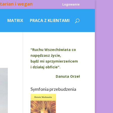
tarian i wegan
Logowanie
MATRIX
PRACA Z KLIENTAMI
"Ruchu Wszechświata co
napędzasz życie,
bądź mi sprzymierzeńcem
i działaj obficie".
Danuta Orzeł
Symfonia przebudzenia