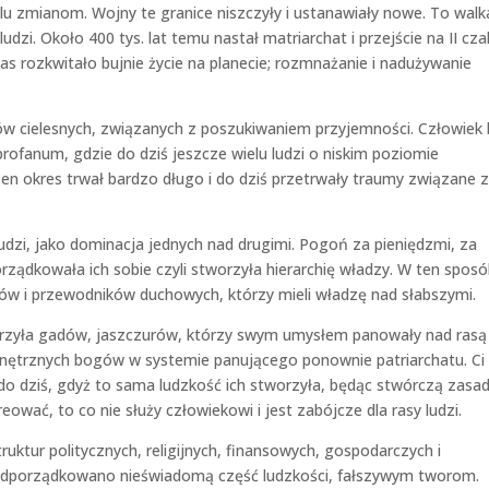
elu zmianom. Wojny te granice niszczyły i ustanawiały nowe. To walk
dzi. Około 400 tys. lat temu nastał matriarchat i przejście na II cza
zas rozkwitało bujnie życie na planecie; rozmnażanie i nadużywanie
ów cielesnych, związanych z poszukiwaniem przyjemności. Człowiek 
ofanum, gdzie do dziś jeszcze wielu ludzi o niskim poziomie
en okres trwał bardzo długo i do dziś przetrwały traumy związane z 
ludzi, jako dominacja jednych nad drugimi. Pogoń za pieniędzmi, za
ządkowała ich sobie czyli stworzyła hierarchię władzy. W ten spos
ów i przewodników duchowych, którzy mieli władzę nad słabszymi.
rzyła gadów, jaszczurów, którzy swym umysłem panowały nad rasą
ewnętrznych bogów w systemie panującego ponownie patriarchatu. Ci
do dziś, gdyż to sama ludzkość ich stworzyła, będąc stwórczą zasa
ować, to co nie służy człowiekowi i jest zabójcze dla rasy ludzi.
ruktur politycznych, religijnych, finansowych, gospodarczych i
 podporządkowano nieświadomą część ludzkości, fałszywym tworom.