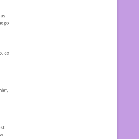
zas
znego
o, co
ie”,
est
 w