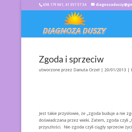
698 179 061, 41 357 57 34
diagnozaduszy@gm
Zgoda i sprzeciw
utworzone przez
Danuta Orzeł
|
20/01/2013
| 
Jest takie przysłowie, że „zgoda buduje a nie 
doświadczana przez wieki. Zatem, zgoda czyli „
przyszłości. Nie-zgoda czyli ciągły sprzeciw ży