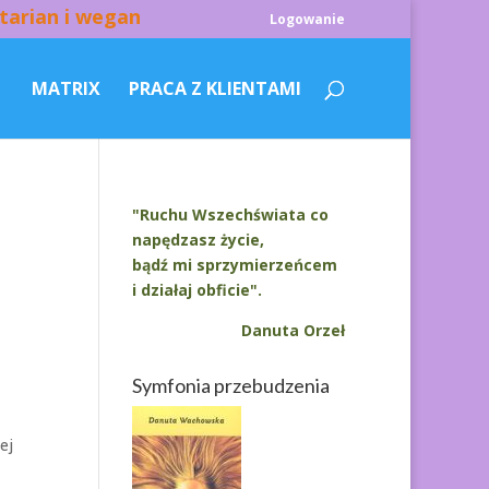
tarian i wegan
Logowanie
MATRIX
PRACA Z KLIENTAMI
"Ruchu Wszechświata co
napędzasz życie,
bądź mi sprzymierzeńcem
i działaj obficie".
Danuta Orzeł
Symfonia przebudzenia
ej