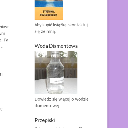
Aby kupić książkę
skontaktuj
miast
się ze mną.
rym
o. Ta
Woda Diamentowa
ez
 i
Dowiedz się więcej o
wodzie
diamentowej
ię
Przepiski