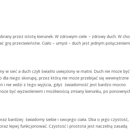
ybrany przez istotę kierunek. W zdrowym ciele – zdrowy duch. W ch
dać grę przeciwieństw. Ciało – umysł – duch jest jednym połączeniem
tany w sieć a duch czyli światło uwięziony w matni. Duch nie może być
ło dla niego skorupę, przez którą nie może przebijać się wewnętrzne
en i nie widzi z tego wyjścia, gdyż świadomość jest bardzo mocno
 może być wyzwoleniem i możliwością zmiany kierunku, po ponownyc
oraz bardziej świadomy siebie i swojego ciała. Dba o jego czystość,
az lepiej funkcjonować. Czystość i prostota jest naczelną zasadą