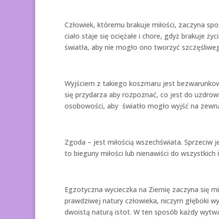
Człowiek, któremu brakuje miłości, zaczyna sp
ciało staje się ociężałe i chore, gdyż brakuje ż
światła, aby nie mogło ono tworzyć szczęśliwego
Wyjściem z takiego koszmaru jest bezwarunkowa
się przydarza aby rozpoznać, co jest do uzdro
osobowości, aby światło mogło wyjść na zewnąt
Zgoda – jest miłością wszechświata. Sprzeciw j
to bieguny miłości lub nienawiści do wszystkich i
Egzotyczna wycieczka na Ziemię zaczyna się mił
prawdziwej natury człowieka, niczym głęboki wy
dwoistą naturą istot. W ten sposób każdy wytwa