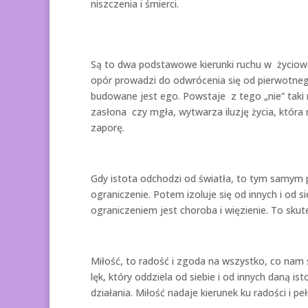
niszczenia i śmierci.
Są to dwa podstawowe kierunki ruchu w życiowej
opór prowadzi do odwrócenia się od pierwotnego
budowane jest ego. Powstaje z tego „nie” taki r
zasłona czy mgła, wytwarza iluzję życia, która
zaporę.
Gdy istota odchodzi od światła, to tym samym p
ograniczenie. Potem izoluje się od innych i od 
ograniczeniem jest choroba i więzienie. To skut
Miłość, to radość i zgoda na wszystko, co nam 
lęk, który oddziela od siebie i od innych daną i
działania. Miłość nadaje kierunek ku radości i p