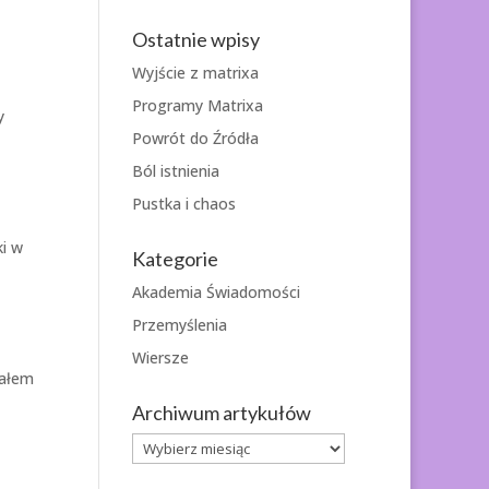
Ostatnie wpisy
Wyjście z matrixa
Programy Matrixa
y
Powrót do Źródła
Ból istnienia
Pustka i chaos
ki w
Kategorie
Akademia Świadomości
Przemyślenia
Wiersze
iałem
Archiwum artykułów
Archiwum
artykułów