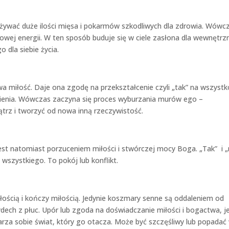
ożywać duże ilości mięsa i pokarmów szkodliwych dla zdrowia. Wówc
yciowej energii. W ten sposób buduje się w ciele zasłona dla wewnętr
 dla siebie życia.
 miłość. Daje ona zgodę na przekształcenie czyli „tak” na wszystk
wienia. Wówczas zaczyna się proces wyburzania murów ego –
rz i tworzyć od nowa inną rzeczywistość.
est natomiast porzuceniem miłości i stwórczej mocy Boga. „Tak” i „n
 wszystkiego. To pokój lub konflikt.
ością i kończy miłością. Jedynie koszmary senne są oddaleniem od
dech z płuc. Upór lub zgoda na doświadczanie miłości i bogactwa, j
rza sobie świat, który go otacza. Może być szczęśliwy lub popadać