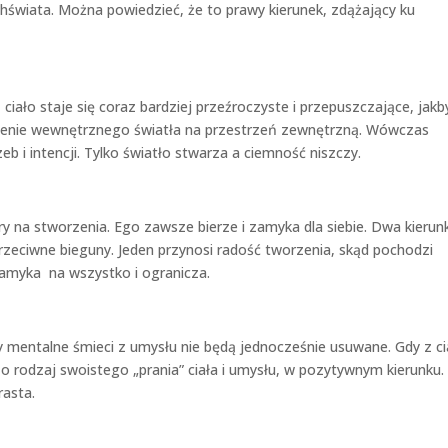
świata. Można powiedzieć, że to prawy kierunek, zdążający ku
ciało staje się coraz bardziej przeźroczyste i przepuszczające, jakb
enie wewnętrznego światła na przestrzeń zewnętrzną. Wówczas
 i intencji. Tylko światło stwarza a ciemność niszczy.
ry na stworzenia. Ego zawsze bierze i zamyka dla siebie. Dwa kierun
przeciwne bieguny. Jeden przynosi radość tworzenia, skąd pochodzi
amyka na wszystko i ogranicza.
y mentalne śmieci z umysłu nie będą jednocześnie usuwane. Gdy z c
To rodzaj swoistego „prania” ciała i umysłu, w pozytywnym kierunku.
asta.