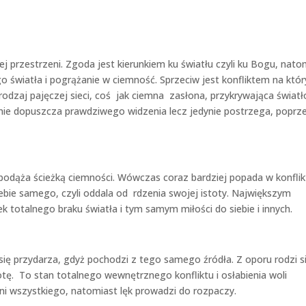
 przestrzeni. Zgoda jest kierunkiem ku światłu czyli ku Bogu, nato
 światła i pogrążanie w ciemność. Sprzeciw jest konfliktem na któ
odzaj pajęczej sieci, coś jak ciemna zasłona, przykrywająca światł
 nie dopuszcza prawdziwego widzenia lecz jedynie postrzega, poprz
odąża ścieżką ciemności. Wówczas coraz bardziej popada w konflikt
siebie samego, czyli oddala od rdzenia swojej istoty. Największym
ek totalnego braku światła i tym samym miłości do siebie i innych.
się przydarza, gdyż pochodzi z tego samego źródła. Z oporu rodzi s
stotę. To stan totalnego wewnętrznego konfliktu i osłabienia woli
ełni wszystkiego, natomiast lęk prowadzi do rozpaczy.