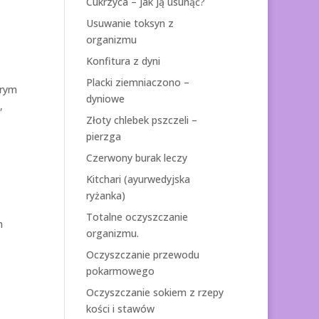
Cukrzyca – jak ją usunąć?
Usuwanie toksyn z
organizmu
Konfitura z dyni
Placki ziemniaczono –
orym
dyniowe
,
Złoty chlebek pszczeli –
pierzga
Czerwony burak leczy
Kitchari (ayurwedyjska
ryżanka)
Totalne oczyszczanie
h
organizmu.
Oczyszczanie przewodu
pokarmowego
Oczyszczanie sokiem z rzepy
kości i stawów