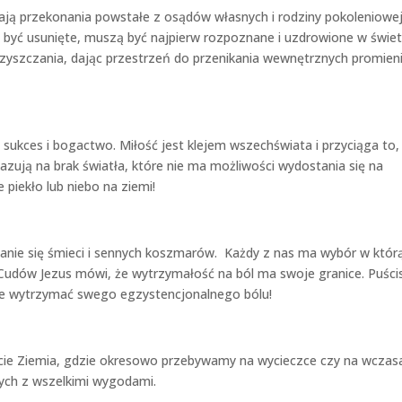
ają przekonania powstałe z osądów własnych i rodziny pokoleniowe
 być usunięte, muszą być najpierw rozpoznane i uzdrowione w świet
yszczania, dając przestrzeń do przenikania wewnętrznych promien
 sukces i bogactwo. Miłość jest klejem wszechświata i przyciąga to,
kazują na brak światła, które nie ma możliwości wydostania się na
piekło lub niebo na ziemi!
anie się śmieci i sennych koszmarów. Każdy z nas ma wybór w któr
 Cudów Jezus mówi, że wytrzymałość na ból ma swoje granice. Puści
anie wytrzymać swego egzystencjonalnego bólu!
ie Ziemia, gdzie okresowo przebywamy na wycieczce czy na wczas
nych z wszelkimi wygodami.