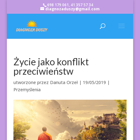
698 179 061, 41 357 57 34
diagnozaduszy@gmail.com
Życie jako konflikt
przeciwieństw
utworzone przez
Danuta Orzeł
|
19/05/2019
|
Przemyślenia