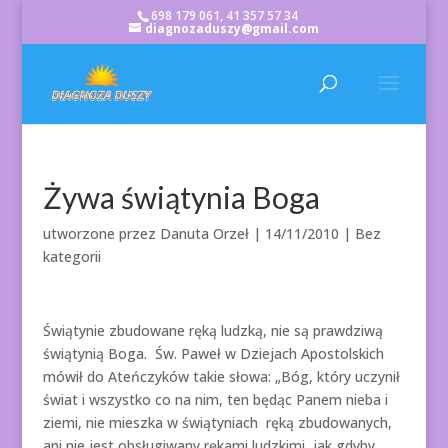
698 179 061, 41 357 57 34
diagnozaduszy@gmail.com
Żywa świątynia Boga
utworzone przez
Danuta Orzeł
|
14/11/2010
| Bez
kategorii
Świątynie zbudowane ręką ludzką, nie są prawdziwą
świątynią Boga. Św. Paweł w Dziejach Apostolskich
mówił do Ateńczyków takie słowa: „Bóg, który uczynił
świat i wszystko co na nim, ten będąc Panem nieba i
ziemi, nie mieszka w świątyniach ręką zbudowanych,
ani nie jest obsługiwany rękami ludzkimi, jak gdyby