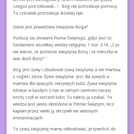
czegoś potrzebował…” . Bóg nie potrzebuje pomocy.
To człowiek potrzebuje Boskiej ręki.
Gdzie jest prawdziwa świątynia Boga?
Posłużę się słowami Pisma Świętego, gdyż jest to
fundament wszelkiej wiedzy religijnej: 1 Kor. 3.16. „Czy
nie wiecie, że jesteście świątynią Bożą i że mieszka w
was duch Boży? ”
Bóg jest żywy i zbudował żywą świątynię a nie martwą
z cegieł i złota. Żywa świątynia jest dla żywych a
martwa dla śpiących, nieżywych ludzi. Żywa świątynia
istnieje w każdym z nas w samym centrum naszej
istoty czyli w sercach ludzi. Tu należy ją szukać. Ta
wiedza jest jasno określona w Piśmie Świętym, lecz
kapłani przez wieki ją skrzywili we własnych
interpretacjach.
To żywą świątynię mamy odbudować, przywrócić do