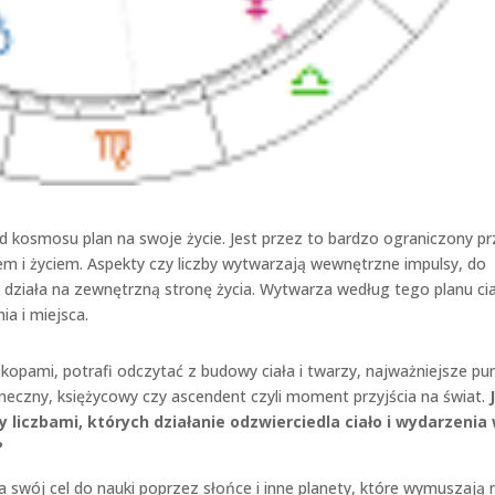
d kosmosu plan na swoje życie. Jest przez to bardzo ograniczony p
łem i życiem. Aspekty czy liczby wytwarzają wewnętrzne impulsy, do
działa na zewnętrzną stronę życia. Wytwarza według tego planu cia
a i miejsca.
oskopami, potrafi odczytać z budowy ciała i twarzy, najważniejsze pu
neczny, księżycowy czy ascendent czyli moment przyjścia na świat.
liczbami, których działanie odzwierciedla ciało i wydarzenia
?
a swój cel do nauki poprzez słońce i inne planety, które wymuszają 