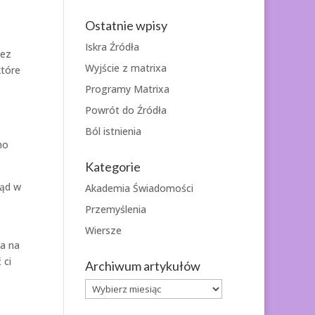
Ostatnie wpisy
Iskra Źródła
zez
Wyjście z matrixa
które
Programy Matrixa
Powrót do Źródła
Ból istnienia
no
Kategorie
ląd w
Akademia Świadomości
Przemyślenia
Wiersze
za na
 ci
Archiwum artykułów
Archiwum
artykułów