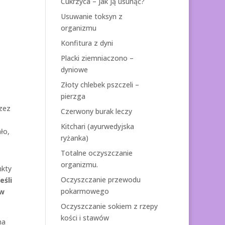
Cukrzyca – jak ją usunąć?
Usuwanie toksyn z
organizmu
Konfitura z dyni
Placki ziemniaczono –
dyniowe
Złoty chlebek pszczeli –
pierzga
rzez
Czerwony burak leczy
Kitchari (ayurwedyjska
ło,
ryżanka)
Totalne oczyszczanie
organizmu.
nkty
Oczyszczanie przewodu
Jeśli
pokarmowego
 w
Oczyszczanie sokiem z rzepy
kości i stawów
na