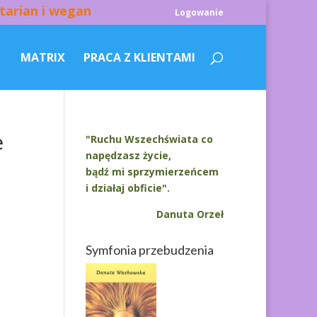
tarian i wegan
Logowanie
MATRIX
PRACA Z KLIENTAMI
e
"Ruchu Wszechświata co
napędzasz życie,
bądź mi sprzymierzeńcem
i działaj obficie".
Danuta Orzeł
Symfonia przebudzenia