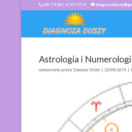
698 179 061, 41 357 57 34
diagnozaduszy@gm
Astrologia i Numerologi
utworzone przez
Danuta Orzeł
|
22/09/2019
|