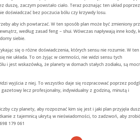
ez duszę, zaczym powstało ciało. Teraz poznając ten układ poprzez
e doświadczać bez poczucia bólu czy krzywdy losu.
rzeby aby ich powtarzać. W ten sposób plan może być zmieniony pr
zewnątrz, według zasad feng – shui. Wówczas napływają inne kody, 
adomy siebie.
ykając się o różne doświadczenia, których sensu nie rozumie. W ten
się nie układa. To on żyjąc w ciemności, nie widzi sensu tych
lu i jest wskazówką, że planety w domach stałych zodiaku, są moc
 widzi wyjścia z niej. To wszystko daje się rozpracować poprzez podg
gazetowy lecz profesjonalny, indywidualny z godziną, minutą i
zby czy planety, aby rozpoznać kim się jest i jaki plan przyjęła dus
otkanie z tajemnicą ukrytą w nieświadomości, to zadzwoń, aby zrobić
 698 179 061