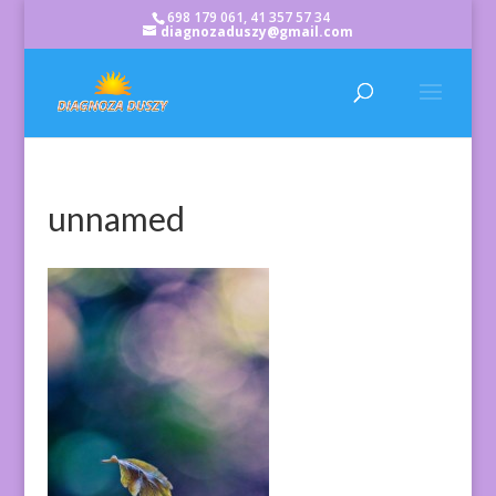
698 179 061, 41 357 57 34
diagnozaduszy@gmail.com
unnamed