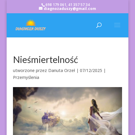
698 179 061, 41 357 57 34
diagnozaduszy@gmail.com
Nieśmiertelność
utworzone przez
Danuta Orzeł
|
07/12/2025
|
Przemyślenia