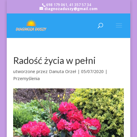
698 179 061, 41 357 57 34
diagnozaduszy@gmail.com
Radość życia w pełni
utworzone przez
Danuta Orzeł
|
05/07/2020
|
Przemyślenia