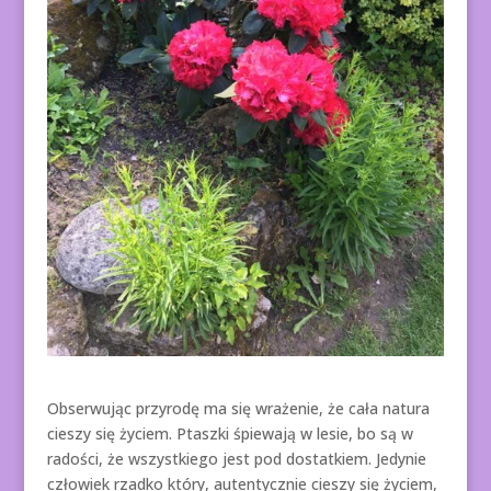
Obserwując przyrodę ma się wrażenie, że cała natura
cieszy się życiem. Ptaszki śpiewają w lesie, bo są w
radości, że wszystkiego jest pod dostatkiem. Jedynie
człowiek rzadko który, autentycznie cieszy się życiem,