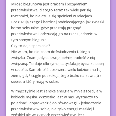
Miłość biegunowa jest brakiem i pożądaniem
przeciwieństwa, dlatego teraz tak wiele par się
rozchodzi, bo nie czują się spełnieni w relacjach.
Poszukują czegoś bardziej podniecającego jak związki
homo seksualne, gdyż przestają pragnąć
przeciwieństwa i odrzucają go na rzecz jedności w
tym samym biegunie.
Czy to daje spełnienie?
Nie wiem, bo nie znam doświadczenia takiego
związku. Znam jedynie swoją pełnię i radość z nią
związaną. To daje olbrzymią satysfakcję bycia ze sobą
w radości. Samotność doskwiera wielu ludziom na tej
ziemi, gdyż ciągle poszukują tego braku na zewnątrz
siebie, a który mają w sobie.
W mężczyźnie jest żeńska energia w mniejszości, a w
kobiecie męska. Wszystko jest w nas, wystarczy to
pojednać i doprowadzić do równowagi. Zjednoczenie
przeciwieństw w sobie, nie tylko energii męskiej i
żeńskiej ale wszystkich przeciwieństw, jest