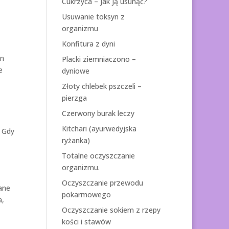
Cukrzyca – jak ją usunąć?
Usuwanie toksyn z
organizmu
Konfitura z dyni
yn
Placki ziemniaczono –
e
dyniowe
Złoty chlebek pszczeli –
pierzga
Czerwony burak leczy
Kitchari (ayurwedyjska
. Gdy
ryżanka)
Totalne oczyszczanie
organizmu.
Oczyszczanie przewodu
ane
pokarmowego
a,
Oczyszczanie sokiem z rzepy
kości i stawów