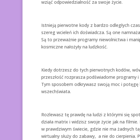
wziąć odpowiedzialność za swoje życie.
Istnieją pierwotne kody z bardzo odległych czasó
szereg wcieleń ich doświadcza. Są one namnaża
Są to przeważnie programy niewolnictwa i manip
kosmiczne nałożyły na ludzkość.
Kiedy dotrzesz do tych pierwotnych kodów, wówc
przeszłość rozprasza podświadome programy i 
Tym sposobem odkrywasz swoją moc i potęgę kre
wszechświata.
Rozlewasz tę prawdę na ludzi z którymi się spo
działa matrix i widzisz swoje życie jak na filmi
w prawdziwym świecie, gdzie nie ma żadnych taj
wirtualny służy do zabawy, a nie do cierpienia. 