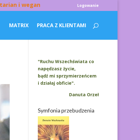
tarian i wegan
Logowanie
MATRIX
PRACA Z KLIENTAMI
"Ruchu Wszechświata co
napędzasz życie,
bądź mi sprzymierzeńcem
i działaj obficie".
Danuta Orzeł
Symfonia przebudzenia