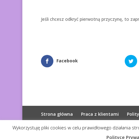
Jeśli chcesz odkryć pierwotną przyczynę, to za
Facebook
Strona główna
Praca z klientami
Polit
Wykorzystuję pliki cookies w celu prawidłowego działania st
© 2026
Diagnoza Duszy
| Kopiowanie zabroni
Polityce Pryw
Realizacja:
Serwis4U - Narzędzia dla eMarketera