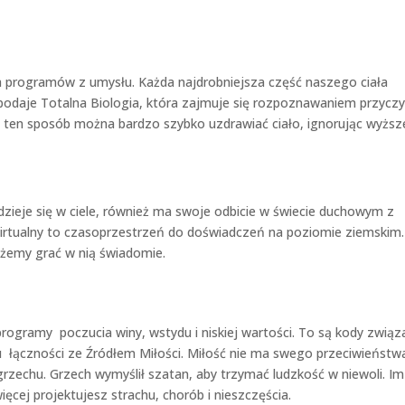
a programów z umysłu. Każda najdrobniejsza część naszego ciała
 podaje Totalna Biologia, która zajmuje się rozpoznawaniem przycz
w ten sposób można bardzo szybko uzdrawiać ciało, ignorując wyższ
zieje się w ciele, również ma swoje odbicie w świecie duchowym z
wirtualny to czasoprzestrzeń do doświadczeń na poziomie ziemskim
emy grać w nią świadomie.
gramy poczucia winy, wstydu i niskiej wartości. To są kody związ
u łączności ze Źródłem Miłości. Miłość nie ma swego przeciwieństw
grzechu. Grzech wymyślił szatan, aby trzymać ludzkość w niewoli. Im
cej projektujesz strachu, chorób i nieszczęścia.