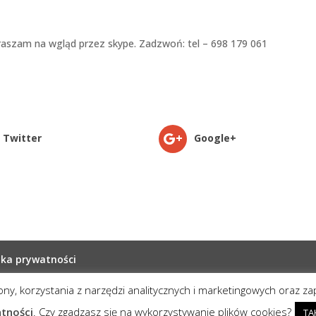
praszam na wgląd przez skype. Zadzwoń: tel – 698 179 061
Twitter
Google+
yka prywatności
rony, korzystania z narzędzi analitycznych i marketingowych oraz z
one
atności
. Czy zgadzasz się na wykorzystywanie plików cookies?
TA