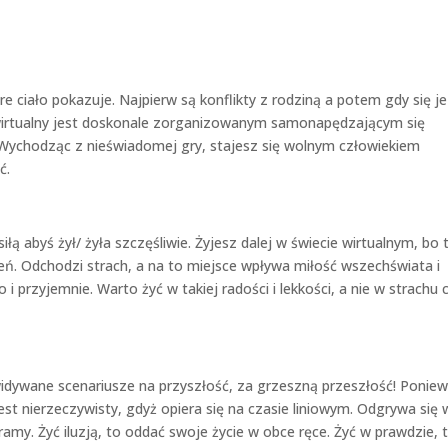
e ciało pokazuje. Najpierw są konflikty z rodziną a potem gdy się je
 wirtualny jest doskonale zorganizowanym samonapędzającym się
ychodząc z nieświadomej gry, stajesz się wolnym człowiekiem
ć.
 abyś żył/ żyła szczęśliwie. Żyjesz dalej w świecie wirtualnym, bo t
eń. Odchodzi strach, a na to miejsce wpływa miłość wszechświata i
i przyjemnie. Warto żyć w takiej radości i lekkości, a nie w strachu 
ewidywane scenariusze na przyszłość, za grzeszną przeszłość! Ponie
jest nierzeczywisty, gdyż opiera się na czasie liniowym. Odgrywa się 
amy. Żyć iluzją, to oddać swoje życie w obce ręce. Żyć w prawdzie, 