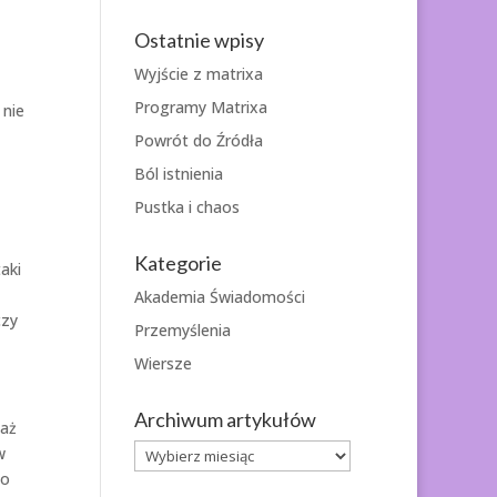
Ostatnie wpisy
Wyjście z matrixa
Programy Matrixa
 nie
Powrót do Źródła
Ból istnienia
Pustka i chaos
Kategorie
aki
Akademia Świadomości
czy
Przemyślenia
Wiersze
Archiwum artykułów
waż
Archiwum
w
artykułów
to