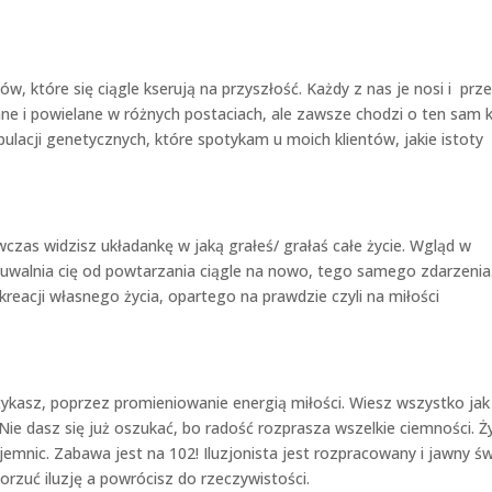
w, które się ciągle kserują na przyszłość. Każdy z nas je nosi i prz
ne i powielane w różnych postaciach, ale zawsze chodzi o ten sam 
ulacji genetycznych, które spotykam u moich klientów, jakie istoty
zas widzisz układankę w jaką grałeś/ grałaś całe życie. Wgląd w
uwalnia cię od powtarzania ciągle na nowo, tego samego zdarzenia
acji własnego życia, opartego na prawdzie czyli na miłości
tykasz, poprzez promieniowanie energią miłości. Wiesz wszystko jak
e. Nie dasz się już oszukać, bo radość rozprasza wszelkie ciemności. Ż
emnic. Zabawa jest na 102! Iluzjonista jest rozpracowany i jawny św
Porzuć iluzję a powrócisz do rzeczywistości.