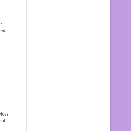
ez
kod.
.
yjesz
iat