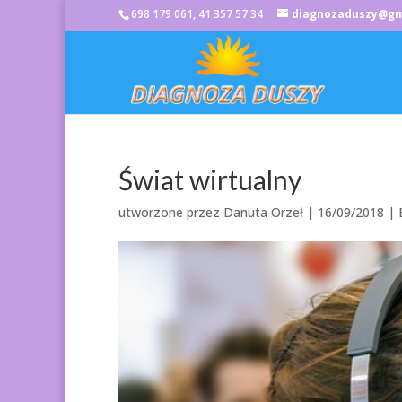
698 179 061, 41 357 57 34
diagnozaduszy@gm
Świat wirtualny
utworzone przez
Danuta Orzeł
|
16/09/2018
| 