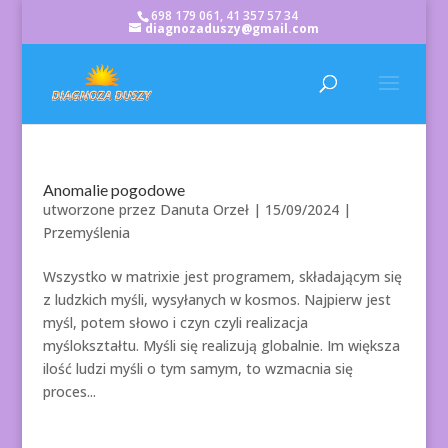
698 179 061, 41 357 57 34
diagnozaduszy@gmail.com
Anomalie pogodowe
utworzone przez
Danuta Orzeł
|
15/09/2024
|
Przemyślenia
Wszystko w matrixie jest programem, składającym się
z ludzkich myśli, wysyłanych w kosmos. Najpierw jest
myśl, potem słowo i czyn czyli realizacja
myślokształtu. Myśli się realizują globalnie. Im większa
ilość ludzi myśli o tym samym, to wzmacnia się
proces...