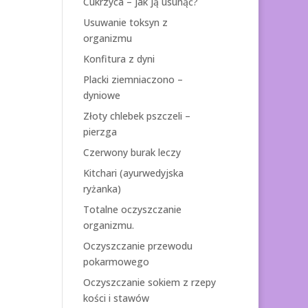
Cukrzyca – jak ją usunąć?
Usuwanie toksyn z
organizmu
Konfitura z dyni
Placki ziemniaczono –
dyniowe
Złoty chlebek pszczeli –
pierzga
Czerwony burak leczy
Kitchari (ayurwedyjska
ryżanka)
Totalne oczyszczanie
organizmu.
Oczyszczanie przewodu
pokarmowego
Oczyszczanie sokiem z rzepy
kości i stawów