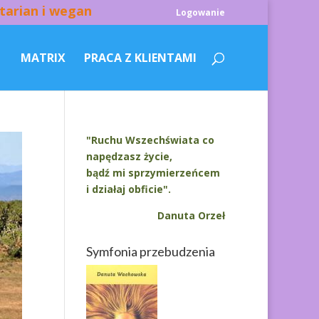
tarian i wegan
Logowanie
MATRIX
PRACA Z KLIENTAMI
"Ruchu Wszechświata co
napędzasz życie,
bądź mi sprzymierzeńcem
i działaj obficie".
Danuta Orzeł
Symfonia przebudzenia