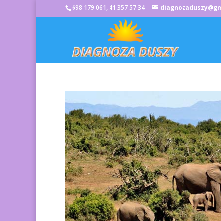
698 179 061, 41 357 57 34
diagnozaduszy@gm