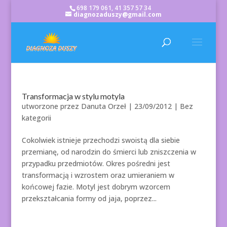
698 179 061, 41 357 57 34
diagnozaduszy@gmail.com
Transformacja w stylu motyla
utworzone przez
Danuta Orzeł
|
23/09/2012
| Bez
kategorii
Cokolwiek istnieje przechodzi swoistą dla siebie
przemianę, od narodzin do śmierci lub zniszczenia w
przypadku przedmiotów. Okres pośredni jest
transformacją i wzrostem oraz umieraniem w
końcowej fazie. Motyl jest dobrym wzorcem
przekształcania formy od jaja, poprzez...