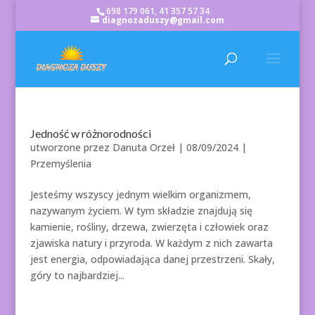
698 179 061, 41 357 57 34
diagnozaduszy@gmail.com
Jedność w różnorodności
utworzone przez
Danuta Orzeł
|
08/09/2024
|
Przemyślenia
Jesteśmy wszyscy jednym wielkim organizmem,
nazywanym życiem. W tym składzie znajdują się
kamienie, rośliny, drzewa, zwierzęta i człowiek oraz
zjawiska natury i przyroda. W każdym z nich zawarta
jest energia, odpowiadająca danej przestrzeni. Skały,
góry to najbardziej...