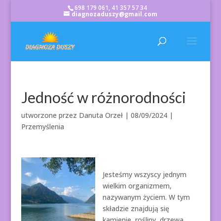
698 179 061, 41 357 57 34
diagnozaduszy@gmail.com
Jedność w różnorodności
utworzone przez
Danuta Orzeł
|
08/09/2024
|
Przemyślenia
Jesteśmy wszyscy jednym
wielkim organizmem,
nazywanym życiem. W tym
składzie znajdują się
kamienie, rośliny, drzewa,