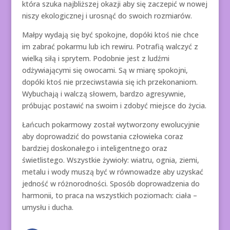
która szuka najbliższej okazji aby się zaczepić w nowej
niszy ekologicznej i urosnąć do swoich rozmiarów.
Małpy wydają się być spokojne, dopóki ktoś nie chce
im zabrać pokarmu lub ich rewiru. Potrafią walczyć z
wielką siłą i sprytem. Podobnie jest z ludźmi
odżywiającymi się owocami. Są w miarę spokojni,
dopóki ktoś nie przeciwstawia się ich przekonaniom.
Wybuchają i walczą słowem, bardzo agresywnie,
próbując postawić na swoim i zdobyć miejsce do życia.
Łańcuch pokarmowy został wytworzony ewolucyjnie
aby doprowadzić do powstania człowieka coraz
bardziej doskonałego i inteligentnego oraz
świetlistego. Wszystkie żywioły: wiatru, ognia, ziemi,
metalu i wody muszą być w równowadze aby uzyskać
jedność w różnorodności. Sposób doprowadzenia do
harmonii, to praca na wszystkich poziomach: ciała –
umysłu i ducha.