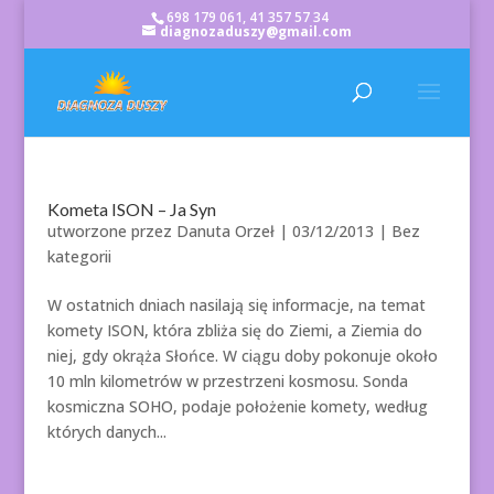
698 179 061, 41 357 57 34
diagnozaduszy@gmail.com
Kometa ISON – Ja Syn
utworzone przez
Danuta Orzeł
|
03/12/2013
| Bez
kategorii
W ostatnich dniach nasilają się informacje, na temat
komety ISON, która zbliża się do Ziemi, a Ziemia do
niej, gdy okrąża Słońce. W ciągu doby pokonuje około
10 mln kilometrów w przestrzeni kosmosu. Sonda
kosmiczna SOHO, podaje położenie komety, według
których danych...