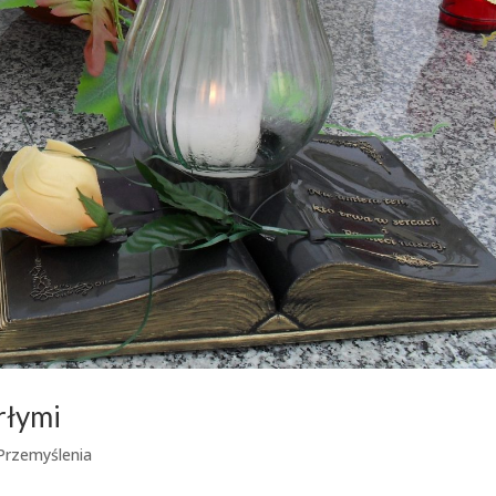
rłymi
Przemyślenia