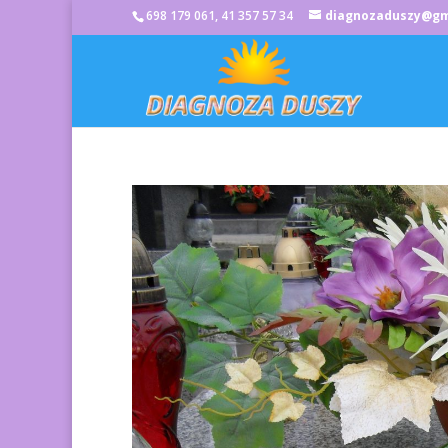
698 179 061, 41 357 57 34
diagnozaduszy@gm