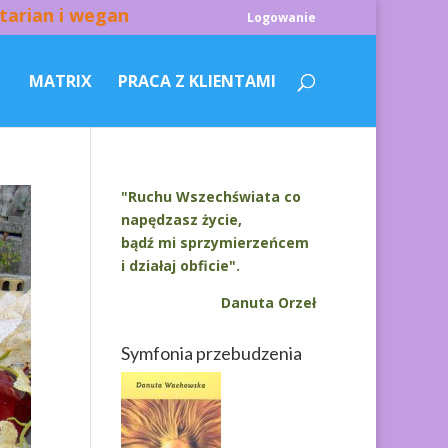
tarian i wegan
Logowanie
MATRIX
PRACA Z KLIENTAMI
"Ruchu Wszechświata co
napędzasz życie,
bądź mi sprzymierzeńcem
i działaj obficie".
Danuta Orzeł
Symfonia przebudzenia