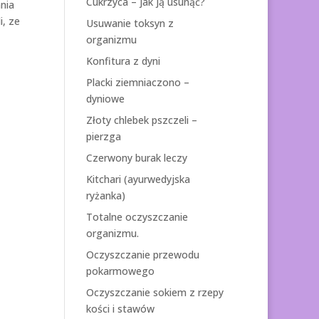
Cukrzyca – jak ją usunąć?
nia
i, ze
Usuwanie toksyn z
organizmu
Konfitura z dyni
Placki ziemniaczono –
dyniowe
Złoty chlebek pszczeli –
pierzga
Czerwony burak leczy
Kitchari (ayurwedyjska
ryżanka)
Totalne oczyszczanie
organizmu.
Oczyszczanie przewodu
pokarmowego
Oczyszczanie sokiem z rzepy
kości i stawów